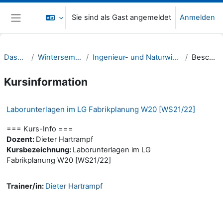
Zum Hauptinhalt
Sie sind als Gast angemeldet
Anmelden
Website-Übersicht
Dashboard
Wintersemester 21/22
Ingenieur- und Naturwissenschaften (INW)
Beschreibung
Kursinformation
Laborunterlagen im LG Fabrikplanung W20 [WS21/22]
=== Kurs-Info ===
Dozent:
Dieter Hartrampf
Kursbezeichnung:
Laborunterlagen im LG
Fabrikplanung W20 [WS21/22]
Trainer/in:
Dieter Hartrampf