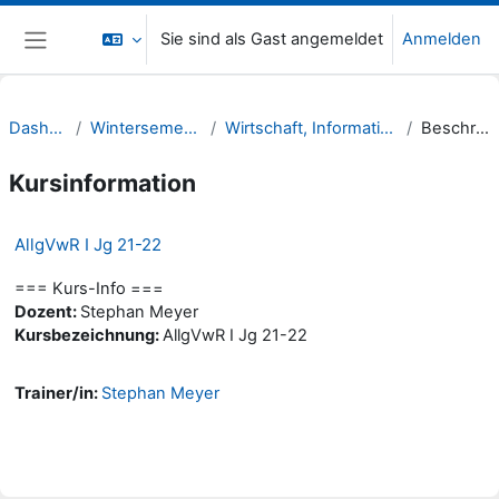
Zum Hauptinhalt
Sie sind als Gast angemeldet
Anmelden
Website-Übersicht
Dashboard
Wintersemester 21/22
Wirtschaft, Informatik, Recht (WIR)
Beschreibung
Kursinformation
AllgVwR I Jg 21-22
=== Kurs-Info ===
Dozent:
Stephan Meyer
Kursbezeichnung:
AllgVwR I Jg 21-22
Trainer/in:
Stephan Meyer