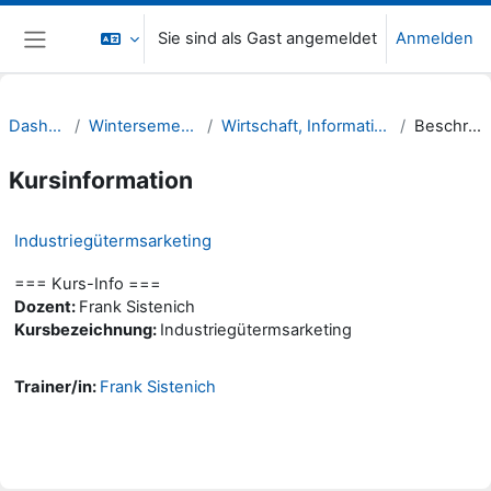
Zum Hauptinhalt
Sie sind als Gast angemeldet
Anmelden
Website-Übersicht
Dashboard
Wintersemester 21/22
Wirtschaft, Informatik, Recht (WIR)
Beschreibung
Kursinformation
Industriegütermsarketing
=== Kurs-Info ===
Dozent:
Frank Sistenich
Kursbezeichnung:
Industriegütermsarketing
Trainer/in:
Frank Sistenich