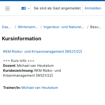
Zum Hauptinhalt
Sie sind als Gast angemeldet
Anmelden
Website-Übersicht
Dashboard
Wintersemester 21/22
Ingenieur- und Naturwissenschaften (INW)
Beschreibung
Kursinformation
RKM Risiko- und Krisenmanagement [WS21/22]
=== Kurs-Info ===
Dozent:
Michael van Heukelum
Kursbezeichnung:
RKM Risiko- und
Krisenmanagement [WS21/22]
Trainer/in:
Michael van Heukelum