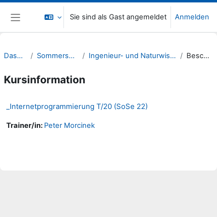
Zum Hauptinhalt
Sie sind als Gast angemeldet
Anmelden
Website-Übersicht
Dashboard
Sommersemester 22
Ingenieur- und Naturwissenschaften (INW)
Beschreibung
Kursinformation
_Internetprogrammierung T/20 (SoSe 22)
Trainer/in:
Peter Morcinek