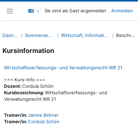
Zum Hauptinhalt
Sie sind als Gast angemeldet
Anmelden
Website-Übersicht
Dashboard
Sommersemester 22
Wirtschaft, Informatik, Recht (WIR)
Beschreibung
Kursinformation
Wirtschaftsverfassungs- und Verwaltungsrecht WR 21
=== Kurs-Info ===
Dozent:
Cordula Schön
Kursbezeichnung:
Wirtschaftsverfassungs- und
Verwaltungsrecht WR 21
Trainer/in:
Janine Birkner
Trainer/in:
Cordula Schön