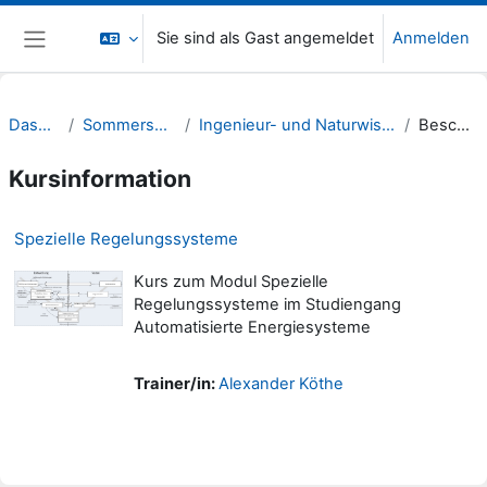
Zum Hauptinhalt
Sie sind als Gast angemeldet
Anmelden
Website-Übersicht
Dashboard
Sommersemester 22
Ingenieur- und Naturwissenschaften (INW)
Beschreibung
Kursinformation
Spezielle Regelungssysteme
Kurs zum Modul Spezielle
Regelungssysteme im Studiengang
Automatisierte Energiesysteme
Trainer/in:
Alexander Köthe