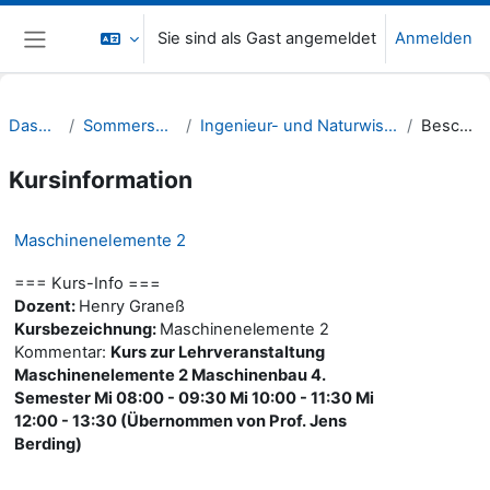
Zum Hauptinhalt
Sie sind als Gast angemeldet
Anmelden
Website-Übersicht
Dashboard
Sommersemester 22
Ingenieur- und Naturwissenschaften (INW)
Beschreibung
Kursinformation
Maschinenelemente 2
=== Kurs-Info ===
Dozent:
Henry Graneß
Kursbezeichnung:
Maschinenelemente 2
Kommentar:
Kurs zur Lehrveranstaltung
Maschinenelemente 2 Maschinenbau 4.
Semester Mi 08:00 - 09:30 Mi 10:00 - 11:30 Mi
12:00 - 13:30 (Übernommen von Prof. Jens
Berding)