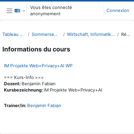
Passer au contenu principal
Vous êtes connecté
Connexion
anonymement
Panneau latéral
Tableau de bord
Sommersemester 22
Wirtschaft, Informatik, Recht (WIR)
Résumé
Informations du cours
IM Projekte Web+Privacy+AI WP
=== Kurs-Info ===
Dozent:
Benjamin Fabian
Kursbezeichnung:
IM Projekte Web+Privacy+AI
Trainer/in:
Benjamin Fabian