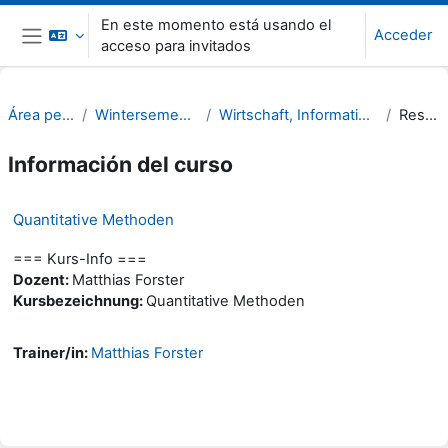
Salta al contenido principal
En este momento está usando el
Acceder
acceso para invitados
Panel lateral
Área personal
Wintersemester 22/23
Wirtschaft, Informatik, Recht (WIR)
Resumen
Información del curso
Quantitative Methoden
=== Kurs-Info ===
Dozent:
Matthias Forster
Kursbezeichnung:
Quantitative Methoden
Trainer/in:
Matthias Forster