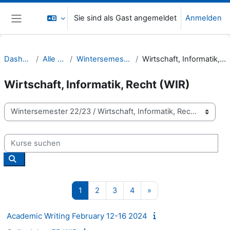
Zum Hauptinhalt
Sie sind als Gast angemeldet
Anmelden
Website-Übersicht
Dashboard
Alle Kurse
Wintersemester 22/23
Wirtschaft, Informatik, Recht (WIR)
Wirtschaft, Informatik, Recht (WIR)
Kursbereiche
Kurse suchen
Kurse suchen
Seite 1
Seite 2
Seite 3
Seite 4
Nächste Seite
1
2
3
4
»
Academic Writing February 12-16 2024