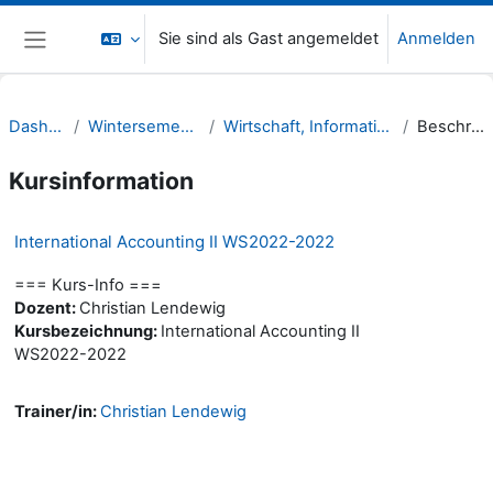
Zum Hauptinhalt
Sie sind als Gast angemeldet
Anmelden
Website-Übersicht
Dashboard
Wintersemester 22/23
Wirtschaft, Informatik, Recht (WIR)
Beschreibung
Kursinformation
International Accounting II WS2022-2022
=== Kurs-Info ===
Dozent:
Christian Lendewig
Kursbezeichnung:
International Accounting II
WS2022-2022
Trainer/in:
Christian Lendewig