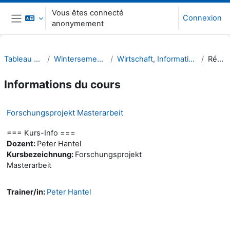
Passer au contenu principal
Vous êtes connecté
Connexion
anonymement
Panneau latéral
Tableau de bord
Wintersemester 22/23
Wirtschaft, Informatik, Recht (WIR)
Résumé
Informations du cours
Forschungsprojekt Masterarbeit
=== Kurs-Info ===
Dozent:
Peter Hantel
Kursbezeichnung:
Forschungsprojekt
Masterarbeit
Trainer/in:
Peter Hantel