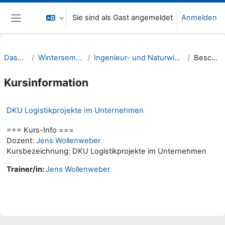
Zum Hauptinhalt
Sie sind als Gast angemeldet
Anmelden
Website-Übersicht
Dashboard
Wintersemester 23/24
Ingenieur- und Naturwissenschaften (INW)
Beschreibung
Kursinformation
DKU Logistikprojekte im Unternehmen
=== Kurs-Info ===
Dozent:
Jens Wollenweber
Kursbezeichnung: DKU Logistikprojekte im Unternehmen
Trainer/in:
Jens Wollenweber