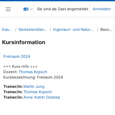
Zum Hauptinhalt
Sie sind als Gast angemeldet
Anmelden
Website-Übersicht
Dashboard
Semesterübergreifende Kurse
Ingenieur- und Naturwissenschaften (INW)
Beschreibung
Kursinformation
Freiraum 2024
=== Kurs-Info ===
Dozent:
Thomas Kopsch
Kursbezeichnung: Freiraum 2024
Trainer/in:
Martin Jung
Trainer/in:
Thomas Kopsch
Trainer/in:
Anne-Katrin Osdoba