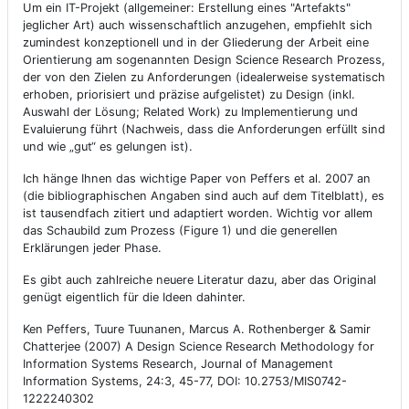
Um ein IT-Projekt (
allgemeiner:
Erstellung eines "Artefakts"
jeglicher Art) auch wissenschaftlich anzugehen, empfiehlt sich
zumindest konzeptionell und in der Gliederung der Arbeit eine
Orientierung am sogenannten Design Science Research Prozess,
der von den Zielen zu Anforderungen (idealerweise systematisch
erhoben, priorisiert und präzise aufgelistet) zu Design (inkl.
Auswahl der Lösung; Related Work) zu Implementierung und
Evaluierung führt (Nachweis, dass die Anforderungen erfüllt sind
und wie „gut“ es gelungen ist).
Ich hänge Ihnen das wichtige Paper von Peffers et al. 2007 an
(die bibliographischen Angaben sind auch auf dem Titelblatt), es
ist tausendfach zitiert und adaptiert worden. Wichtig vor allem
das Schaubild zum Prozess (Figure 1) und die generellen
Erklärungen jeder Phase.
Es gibt auch zahlreiche neuere Literatur dazu, aber das Original
genügt eigentlich für die Ideen dahinter.
Ken Peffers, Tuure Tuunanen, Marcus A. Rothenberger & Samir
Chatterjee (2007) A Design Science Research Methodology for
Information Systems Research, Journal of Management
Information Systems, 24:3, 45-77, DOI: 10.2753/MIS0742-
1222240302