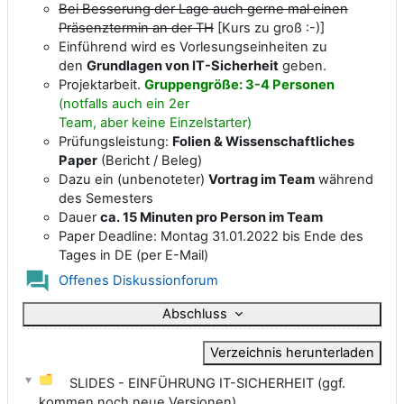
Bei Besserung der Lage auch gerne mal einen
Präsenztermin an der TH
[Kurs zu groß :-)]
Einführend wird es Vorlesungseinheiten zu
den
Grundlagen von IT-Sicherheit
geben.
Projektarbeit.
Gruppengröße:
3-4 Personen
(notfalls auch ein 2er
Team,
aber
keine
Einzelstarter)
Prüfungsleistung:
Folien & Wissenschaftliches
Paper
(Bericht / Beleg)
Dazu ein (unbenoteter)
Vortrag im Team
während
des Semesters
Dauer
ca. 15 Minuten pro Person im Team
Paper Deadline: Montag 31.01.2022 bis Ende des
Tages in DE (per E-Mail)
Offenes Diskussionforum
Abschluss
Verzeichnis herunterladen
SLIDES - EINFÜHRUNG IT-SICHERHEIT (ggf.
kommen noch neue Versionen)