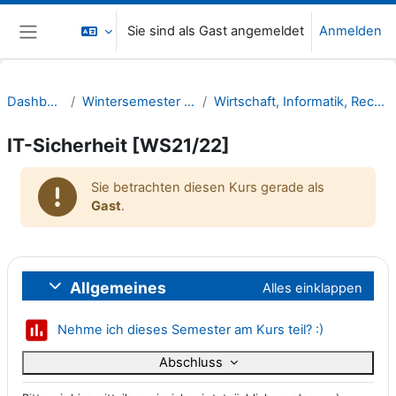
Zum Hauptinhalt
Sie sind als Gast angemeldet
Anmelden
Website-Übersicht
Dashboard
Wintersemester 21/22
Wirtschaft, Informatik, Recht (WIR)
IT-Sicherheit [WS21/22]
Sie betrachten diesen Kurs gerade als
Gast
.
Abschnittsübersicht
Allgemeines
Alles einklappen
Einklappen
Abstimmun
Nehme ich dieses Semester am Kurs teil? :)
Abschluss