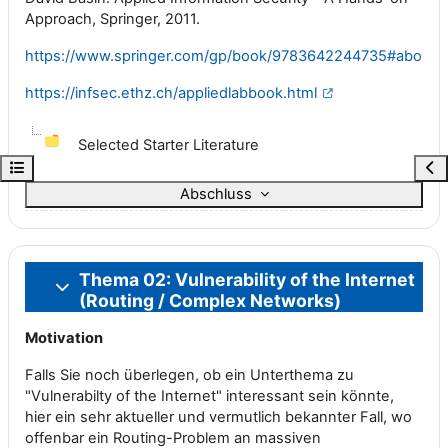
Approach, Springer, 2011.
https://www.springer.com/gp/book/9783642244735#about
https://infsec.ethz.ch/appliedlabbook.html
Selected Starter Literature
Kursindex öffnen
Blo
Abschluss
Thema 02: Vulnerability of the Internet
Einklappen
(Routing / Complex Networks)
Motivation
Falls Sie noch überlegen, ob ein Unterthema zu
"Vulnerabilty of the Internet" interessant sein könnte,
hier ein sehr aktueller und vermutlich bekannter Fall, wo
offenbar ein Routing-Problem an massiven