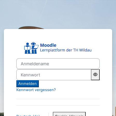
Zum Hauptinhalt
Anmelden bei 'T
Anmeldename
Kennwort
Anmelden
Kennwort vergessen?