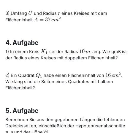
3) Umfang
und Radius
eines Kreises mit dem
U
U
r
r
2
=
37
Flächeninhalt
A
A
=
37
c
m
2
c
m
4. Aufgabe
10
1) In einem Kreis
sei der Radius
lang. Wie groß ist
K
K
1
10
m
m
1
der Radius eines Kreises mit doppeltem Flächeninhalt?
2
16
2) Ein Quadrat
habe einen Flächeninhalt von
.
Q
Q
1
16
c
c
m
m
2
1
Wie lang sind die Seiten eines Quadrates mit halbem
Flächeninhalt?
5. Aufgabe
Berechnen Sie aus den gegebenen Längen die fehlenden
Dreiecksseiten, einschließlich der Hypotenusenabschnitte
,
und der Höhe
!
p
p
q
q
h
h