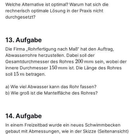
Welche Alternative ist optimal? Warum hat sich die
rechnerisch optimale Lösung in der Praxis nicht
durchgesetzt?
13. Aufgabe
Die Firma „Rohrfertigung nach Maß“ hat den Auftrag,
Abwasserrohre herzustellen. Dabei soll der
200
Gesamtdurchmesser des Rohres
sein, wobei der
200
m
m
m
m
150
innere Durchmesser
ist. Die Länge des Rohres
150
m
m
m
m
15
soll
betragen.
15
m
m
a) Wie viel Abwasser kann das Rohr fassen?
b) Wie groß ist die Mantelfläche des Rohres?
14. Aufgabe
In einem Freizeitbad wurde ein neues Schwimmbecken
gebaut mit Abmessungen, wie in der Skizze (Seitenansicht)