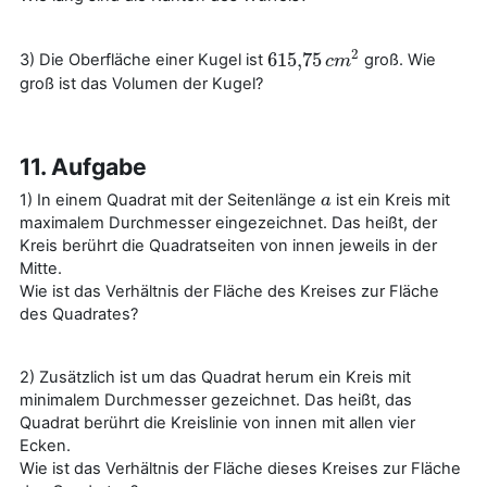
2
615
,
75
3) Die Oberfläche einer Kugel ist
groß. Wie
615
,
75
c
c
m
m
2
groß ist das Volumen der Kugel?
11. Aufgabe
1) In einem Quadrat mit der Seitenlänge
ist ein Kreis mit
a
a
maximalem Durchmesser eingezeichnet. Das heißt, der
Kreis berührt die Quadratseiten von innen jeweils in der
Mitte.
Wie ist das Verhältnis der Fläche des Kreises zur Fläche
des Quadrates?
2) Zusätzlich ist um das Quadrat herum ein Kreis mit
minimalem Durchmesser gezeichnet. Das heißt, das
Quadrat berührt die Kreislinie von innen mit allen vier
Ecken.
Wie ist das Verhältnis der Fläche dieses Kreises zur Fläche