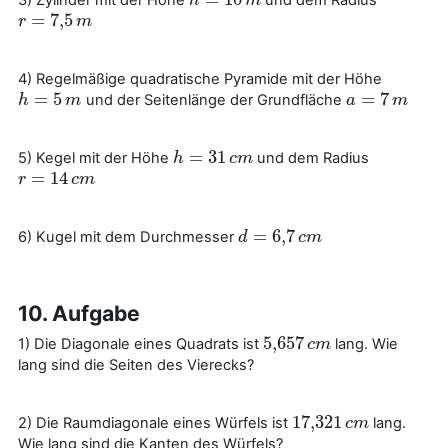
3) Zylinder mit der Höhe
und dem Radius
h
h
=
10
m
m
=
7
,
5
r
r
=
7
,
5
m
m
4) Regelmäßige quadratische Pyramide mit der Höhe
=
5
=
7
und der Seitenlänge der Grundfläche
h
h
=
5
m
m
a
a
=
7
m
m
=
31
5) Kegel mit der Höhe
und dem Radius
h
h
=
31
c
m
c
m
=
14
r
r
=
14
c
m
c
m
=
6
,
7
6) Kugel mit dem Durchmesser
d
d
=
6
,
7
c
m
c
m
10. Aufgabe
5,657
1) Die Diagonale eines Quadrats ist
lang. Wie
5,657
c
c
m
m
lang sind die Seiten des Vierecks?
17,321
2) Die Raumdiagonale eines Würfels ist
lang.
17,321
c
m
c
m
Wie lang sind die Kanten des Würfels?