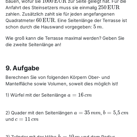
1000
EUR
bauen, wofür sie
zur Seite gelegt hat. Für die
1000
EUR
250
EUR
Anfahrt des Steinsetzers muss sie einmalig
250
EUR
zahlen. Zusätzlich zahlt sie für jeden angefangenen
60
EUR
Quadratmeter
. Eine Seitenlänge der Terrasse ist
60
EUR
5
schon durch die Hauswand vorgegeben:
.
5
m
m
Wie groß kann die Terrasse maximal werden? Geben Sie
die zweite Seitenlänge an!
9. Aufgabe
Berechnen Sie von folgenden Körpern Ober- und
Mantelfläche sowie Volumen, soweit dies möglich ist!
=
16
1) Würfel mit der Seitenlänge
a
a
=
16
c
m
c
m
=
35
=
5
,
5
2) Quader mit den Seitenlängen
,
a
a
=
35
m
m
m
m
b
b
=
5
,
5
c
m
c
m
=
11
und
c
c
=
11
c
m
c
m
=
10