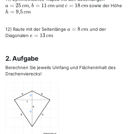
=
25
=
11
=
18
,
und
sowie der Höhe
a
a
=
25
c
m
c
m
b
b
=
11
c
m
c
m
c
c
=
18
c
m
c
m
=
9
,
5
h
h
=
9
,
5
c
m
c
m
=
8
12) Raute mit der Seitenlänge
und der
a
a
=
8
c
m
c
m
=
13
Diagonalen
e
e
=
13
c
m
c
m
2. Aufgabe
Berechnen Sie jeweils Umfang und Flächeninhalt des
Drachenvierecks!