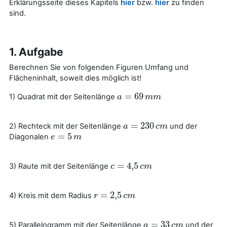
Erklärungsseite dieses Kapitels
hier
bzw.
hier
zu finden
sind.
1. Aufgabe
Berechnen Sie von folgenden Figuren Umfang und
Flächeninhalt, soweit dies möglich ist!
=
69
1) Quadrat mit der Seitenlänge
a
a
=
69
m
m
m
m
=
230
2) Rechteck mit der Seitenlänge
und der
a
a
=
230
c
m
c
m
=
5
Diagonalen
e
e
=
5
m
m
=
4
,
5
3) Raute mit der Seitenlänge
c
c
=
4
,
5
c
m
c
m
=
2
,
5
4) Kreis mit dem Radius
r
r
=
2
,
5
c
m
c
m
=
33
5) Parallelogramm mit der Seitenlänge
und der
a
a
=
33
c
m
c
m