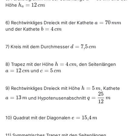
=
12
Höhe
h
h
a
=
12
c
m
c
m
a
=
70
6) Rechtwinkliges Dreieck mit der Kathete
a
a
=
70
m
m
m
m
=
4
und der Kathete
b
b
=
4
c
m
c
m
=
7
,
5
7) Kreis mit dem Durchmesser
d
d
=
7
,
5
c
m
c
m
=
4
8) Trapez mit der Höhe
, den Seitenlängen
h
h
=
4
c
m
c
m
=
12
=
5
und
a
a
=
12
c
m
c
m
c
c
=
5
c
m
c
m
=
5
9) Rechtwinkliges Dreieck mit Höhe
, Kathete
h
h
=
5
m
m
25
=
13
=
und Hypotenusenabschnitt
a
a
=
13
m
m
q
q
=
25
12
m
m
12
=
15
,
4
10) Quadrat mit der Diagonalen
e
e
=
15
,
4
m
m
11) Symmetrisches Trapez mit den Seitenlängen