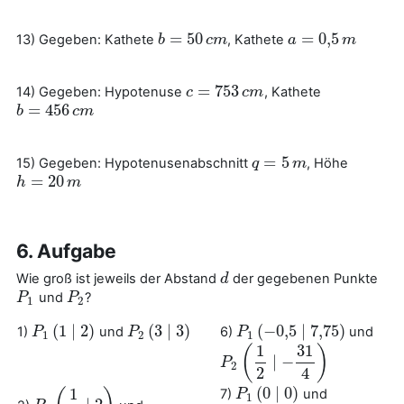
=
50
=
0
,
5
13) Gegeben: Kathete
, Kathete
b
b
=
50
c
m
c
m
a
a
=
0
,
5
m
m
=
753
14) Gegeben: Hypotenuse
, Kathete
c
c
=
753
c
m
c
m
=
456
b
b
=
456
c
m
c
m
=
5
15) Gegeben: Hypotenusenabschnitt
, Höhe
q
q
=
5
m
m
=
20
h
h
=
20
m
m
6. Aufgabe
Wie groß ist jeweils der Abstand
der gegebenen Punkte
d
d
und
?
P
P
1
P
P
2
1
2
(
1
∣
2
)
(
3
∣
3
)
(
−
0
,
5
∣
7
,
75
)
1)
und
6)
und
P
P
1
(
1
∣
2
)
P
P
2
(
3
∣
3
)
P
P
1
(
−
0
,
5
∣
7
,
75
)
1
2
1
1
31
(
)
∣
−
P
P
2
(
1
2
∣
−
31
4
)
2
2
4
(
0
∣
0
)
1
7)
und
P
P
1
(
0
∣
0
)
1