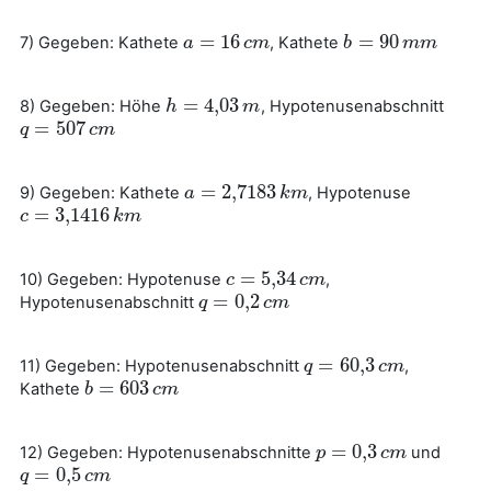
=
16
=
90
7) Gegeben: Kathete
, Kathete
a
a
=
16
c
m
c
m
b
b
=
90
m
m
m
m
=
4
,
03
8) Gegeben: Höhe
, Hypotenusenabschnitt
h
h
=
4
,
03
m
m
=
507
q
q
=
507
c
m
c
m
=
2,718
3
9) Gegeben: Kathete
, Hypotenuse
a
a
=
2,718
3
k
m
k
m
=
3,141
6
c
c
=
3,141
6
k
m
k
m
=
5
,
34
10) Gegeben: Hypotenuse
,
c
c
=
5
,
34
c
m
c
m
=
0
,
2
Hypotenusenabschnitt
q
q
=
0
,
2
c
m
c
m
=
60
,
3
11) Gegeben: Hypotenusenabschnitt
,
q
q
=
60
,
3
c
m
c
m
=
603
Kathete
b
b
=
603
c
m
c
m
=
0
,
3
12) Gegeben: Hypotenusenabschnitte
und
p
p
=
0
,
3
c
m
c
m
=
0
,
5
q
q
=
0
,
5
c
m
c
m