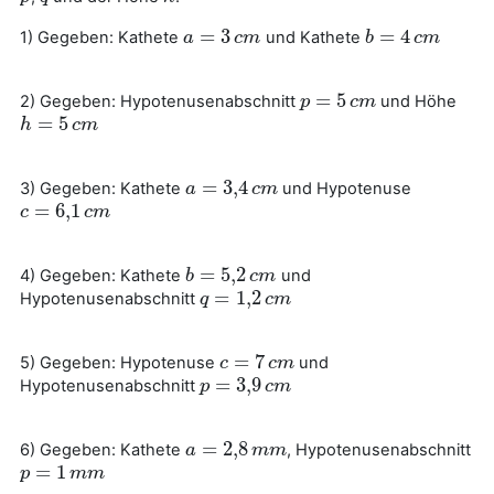
=
3
=
4
1) Gegeben: Kathete
und Kathete
a
a
=
3
c
m
c
m
b
b
=
4
c
m
c
m
=
5
2) Gegeben: Hypotenusenabschnitt
und Höhe
p
p
=
5
c
m
c
m
=
5
h
h
=
5
c
m
c
m
=
3
,
4
3) Gegeben: Kathete
und Hypotenuse
a
a
=
3
,
4
c
m
c
m
=
6
,
1
c
c
=
6
,
1
c
m
c
m
=
5
,
2
4) Gegeben: Kathete
und
b
b
=
5
,
2
c
m
c
m
=
1
,
2
Hypotenusenabschnitt
q
q
=
1
,
2
c
m
c
m
=
7
5) Gegeben: Hypotenuse
und
c
c
=
7
c
m
c
m
=
3
,
9
Hypotenusenabschnitt
p
p
=
3
,
9
c
m
c
m
=
2
,
8
6) Gegeben: Kathete
, Hypotenusenabschnitt
a
a
=
2
,
8
m
m
m
m
=
1
p
p
=
1
m
m
m
m