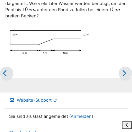
dargestellt. Wie viele Liter Wasser werden benötigt, um den
10
15
Pool bis
unter den Rand zu füllen bei einem
10
c
c
m
m
15
m
m
breiten Becken?
Website-Support
Sie sind als Gast angemeldet (
Anmelden
)
Blo