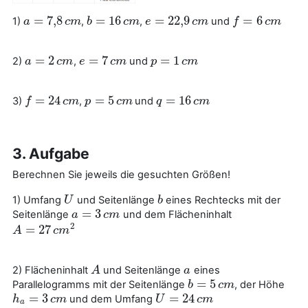
=
7
,
8
=
16
=
22
,
9
=
6
1)
,
,
und
a
a
=
7
,
8
c
m
c
m
b
b
=
16
c
m
c
m
e
e
=
22
,
9
c
m
c
m
f
f
=
6
c
m
c
m
=
2
=
7
=
1
2)
,
und
a
a
=
2
c
m
c
m
e
e
=
7
c
m
c
m
p
p
=
1
c
m
c
m
=
24
=
5
=
16
3)
,
und
f
f
=
24
c
m
c
m
p
p
=
5
c
m
c
m
q
q
=
16
c
m
c
m
3. Aufgabe
Berechnen Sie jeweils die gesuchten Größen!
1) Umfang
und Seitenlänge
eines Rechtecks mit der
U
U
b
b
=
3
Seitenlänge
und dem Flächeninhalt
a
a
=
3
c
m
c
m
2
=
27
A
A
=
27
c
m
2
c
m
2) Flächeninhalt
und Seitenlänge
eines
A
A
a
a
=
5
Parallelogramms mit der Seitenlänge
, der Höhe
b
b
=
5
c
m
c
m
=
3
=
24
und dem Umfang
h
h
a
=
3
c
m
c
m
U
U
=
24
c
m
c
m
a