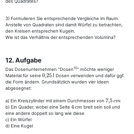
des Quadrates?
3) Formulieren Sie entsprechende Vergleiche im Raum.
Anstelle von Quadraten sind damit Würfel zu betrachten,
den Kreisen entsprechen Kugeln.
Wie ist das Verhältnis der entsprechenden Volumina?
12. Aufgabe
10
Das Dosenunternehmen "Dosen
" möchte weniger
0
,
25
Material für seine
Dosen verwenden und dafür ggf.
0
,
25
l
l
die Form ändern. Grundsätzlich wurden vier Ideen
abgesegnet:
7
,
5
a) Ein Kreiszylinder mit einem Durchmesser von
7
,
5
c
c
m
m
4
b) Ein Quader, wobei eine Seite
breit sein soll und
4
c
c
m
m
eine andere doppelt so lang wie diese
c) Ein Würfel
d) Eine Kugel