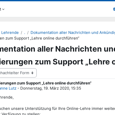
t
o Lehrende
.
Dokumentation aller Nachrichten und Ankünd
gen zum Support „Lehre online durchführen“
entation aller Nachrichten u
ierungen zum Support „Lehre 
ierungen zum Support „Lehre online durchführen“
ntworten: 0
nne Lutz
-
Donnerstag, 19. März 2020, 15:35
hrende,
uchen unsere Unterstützung für Ihre Online-Lehre immer weite
r Verfügung zu stellen: