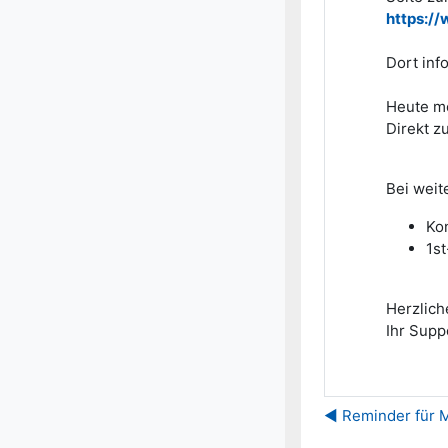
https:/
Dort inf
Heute mö
Direkt z
Bei weit
Kon
1s
Herzlich
Ihr Sup
◀︎ Reminder für 