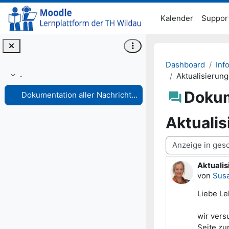
Zum Hauptinhalt
Kalender
Suppor
Dashboard
Inf
.
Aktualisierun
Einklappen
Dokum
Dokumentation aller Nachrichten und Ankündigungen
Aktualis
Anzeigemodus
Aktualis
Anzahl A
von
Susa
Liebe Le
wir vers
Seite zu