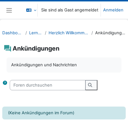
Zum Hauptinhalt
Sie sind als Gast angemeldet
Anmelden
Website-Übersicht
Dashboard
Lernen
Herzlich Willkommen!
Ankündigungen
Ankündigungen
Abschlussbedingungen
Ankündigungen und Nachrichten
Foren durchsuchen
Foren durchsuche
(Keine Ankündigungen im Forum)