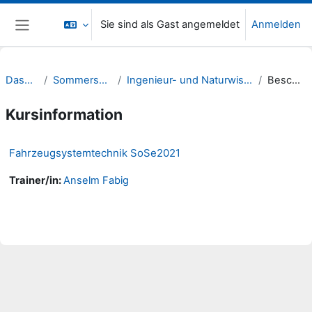
Zum Hauptinhalt
Sie sind als Gast angemeldet
Anmelden
Website-Übersicht
Dashboard
Sommersemester 21
Ingenieur- und Naturwissenschaften (INW)
Beschreibung
Kursinformation
Fahrzeugsystemtechnik SoSe2021
Trainer/in:
Anselm Fabig