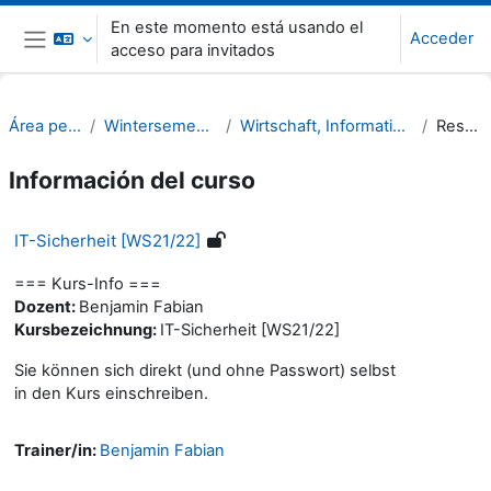
Salta al contenido principal
En este momento está usando el
Acceder
acceso para invitados
Panel lateral
Área personal
Wintersemester 21/22
Wirtschaft, Informatik, Recht (WIR)
Resumen
Información del curso
IT-Sicherheit [WS21/22]
=== Kurs-Info ===
Dozent:
Benjamin Fabian
Kursbezeichnung:
IT-Sicherheit [WS21/22]
Sie können sich direkt (und ohne Passwort) selbst
in den Kurs einschreiben.
Trainer/in:
Benjamin Fabian