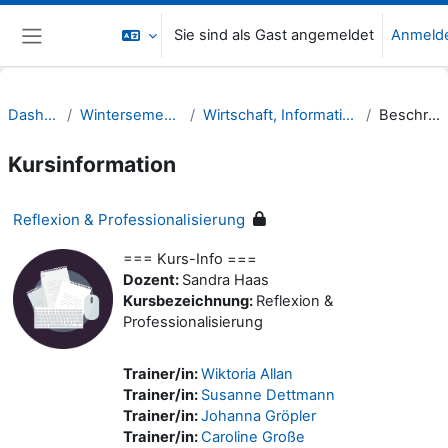
Zum Hauptinhalt
Sie sind als Gast angemeldet
Anmeld
Website-Übersicht
Dashboard
Wintersemester 22/23
Wirtschaft, Informatik, Recht (WIR)
Beschreibung
Kursinformation
Reflexion & Professionalisierung
=== Kurs-Info ===
Dozent:
Sandra Haas
Kursbezeichnung:
Reflexion &
Professionalisierung
Trainer/in:
Wiktoria Allan
Trainer/in:
Susanne Dettmann
Trainer/in:
Johanna Gröpler
Trainer/in:
Caroline Große