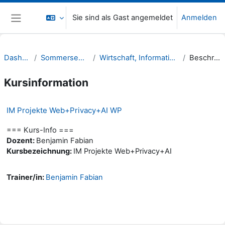
Zum Hauptinhalt
Sie sind als Gast angemeldet
Anmelden
Website-Übersicht
Dashboard
Sommersemester 22
Wirtschaft, Informatik, Recht (WIR)
Beschreibung
Kursinformation
IM Projekte Web+Privacy+AI WP
=== Kurs-Info ===
Dozent:
Benjamin Fabian
Kursbezeichnung:
IM Projekte Web+Privacy+AI
Trainer/in:
Benjamin Fabian