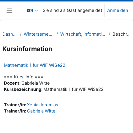
Zum Hauptinhalt
Sie sind als Gast angemeldet
Anmelden
Website-Übersicht
Dashboard
Wintersemester 22/23
Wirtschaft, Informatik, Recht (WIR)
Beschreibung
Kursinformation
Mathematik 1 für WIF WiSe22
=== Kurs-Info ===
Dozent:
Gabriela Witte
Kursbezeichnung:
Mathematik 1 für WIF WiSe22
Trainer/in:
Xenia Jeremias
Trainer/in:
Gabriela Witte