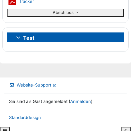
Datei
Tracker
Abschluss
Test
Einklappen
Website-Support
Sie sind als Gast angemeldet (
Anmelden
)
Standarddesign
Kursindex öffnen
Blo