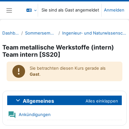
Zum Hauptinhalt
Sie sind als Gast angemeldet
Anmelden
Website-Übersicht
Dashboard
Sommersemester 20
Ingenieur- und Naturwissenschaften (INW)
Team metallische Werkstoffe (intern)
Team intern [SS20]
Sie betrachten diesen Kurs gerade als
Gast
.
Abschnittsübersicht
Allgemeines
Alles einklappen
Einklappen
Forum
Ankündigungen