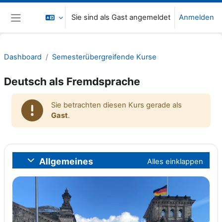
Zum Hauptinhalt
Sie sind als Gast angemeldet
Anmelden
Website-Übersicht
Dashboard
Semesterübergreifende Kurse
Deutsch als Fremdsprache
Sie betrachten diesen Kurs gerade als
Gast
.
Abschnittsübersicht
Allgemeines
Alles einklappen
Einklappen