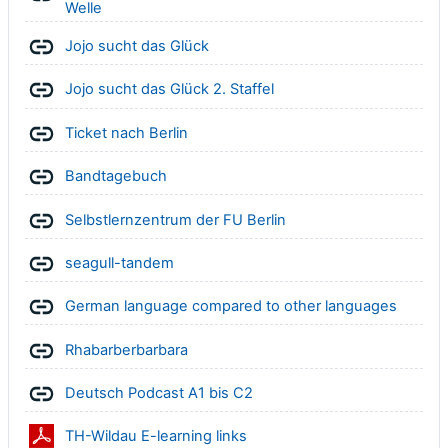
Link/URL
Welle
Link/URL
Jojo sucht das Glück
Link/URL
Jojo sucht das Glück 2. Staffel
Link/URL
Ticket nach Berlin
Link/URL
Bandtagebuch
Link/URL
Selbstlernzentrum der FU Berlin
Link/URL
seagull-tandem
Link/U
German language compared to other languages
Link/URL
Rhabarberbarbara
Link/URL
Deutsch Podcast A1 bis C2
Datei
TH-Wildau E-learning links