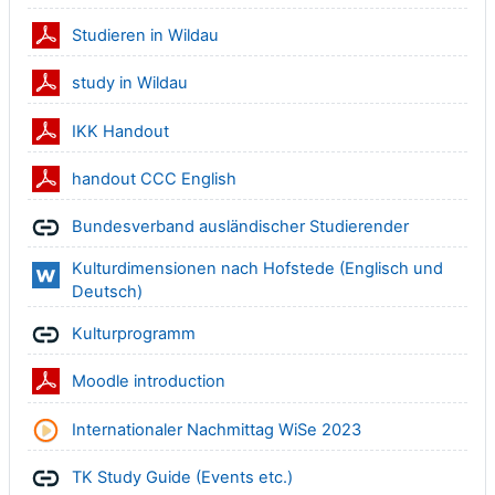
Datei
Studieren in Wildau
Datei
study in Wildau
Datei
IKK Handout
Datei
handout CCC English
Link/URL
Bundesverband ausländischer Studierender
Kulturdimensionen nach Hofstede (Englisch und
Datei
Deutsch)
Link/URL
Kulturprogramm
Datei
Moodle introduction
Datei
Internationaler Nachmittag WiSe 2023
Link/URL
TK Study Guide (Events etc.)