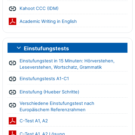
Link/URL
Kahoot CCC (IDM)
Datei
Academic Writing in English
Einstufungstests
Einklappen
Einstufungstest in 15 Minuten: Hörverstehen,
Link/URL
Leseverstehen, Wortschatz, Grammatik
Link/URL
Einstufungstests A1-C1
Link/URL
Einstufung (Hueber Schritte)
Verschiedene Einstufungstest nach
Link/URL
Europäischem Referenzrahmen
Datei
C-Test A1, A2
Datei
C-Test A1, A2 Lösung