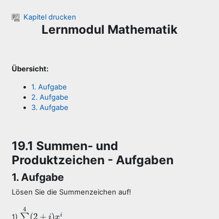
Zum Hauptinhalt
Kapitel drucken
Lernmodul Mathematik
Übersicht:
1. Aufgabe
2. Aufgabe
3. Aufgabe
19.1 Summen- und
Produktzeichen - Aufgaben
1. Aufgabe
Lösen Sie die Summenzeichen auf!
4
(
2
+
)
∑
i
1)
∑
i
=
1
4
(
2
+
i
i
)
x
x
i