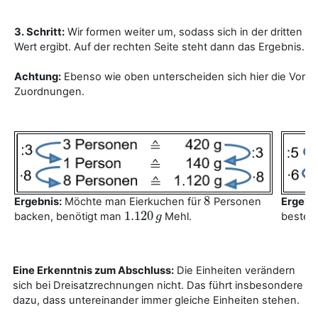
3. Schritt:
Wir formen weiter um, sodass sich in der dritten Z
Wert ergibt. Auf der rechten Seite steht dann das Ergebnis.
Achtung:
Ebenso wie oben unterscheiden sich hier die Vorge
Zuordnungen.
8
Ergebnis:
Möchte man Eierkuchen für
Personen
Ergebn
8
1.120
backen, benötigt man
Mehl.
besteh
1.120
g
g
Eine Erkenntnis zum Abschluss:
Die Einheiten verändern
sich bei Dreisatzrechnungen nicht. Das führt insbesondere
dazu, dass untereinander immer gleiche Einheiten stehen.