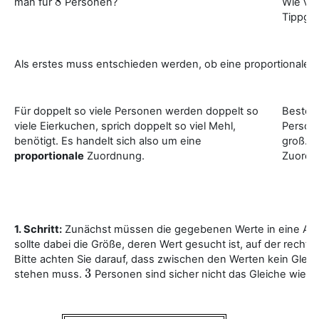
8
man für
Personen?
Wie vie
8
Tippge
Als erstes muss entschieden werden, ob eine proportionale od
Für doppelt so viele Personen werden doppelt so
Besteht
viele Eierkuchen, sprich doppelt so viel Mehl,
Persone
benötigt. Es handelt sich also um eine
groß. E
proportionale
Zuordnung.
Zuordn
1. Schritt:
Zunächst müssen die gegebenen Werte in eine Art 
sollte dabei die Größe, deren Wert gesucht ist, auf der rechte
Bitte achten Sie darauf, dass zwischen den Werten kein Glei
3
4
stehen muss.
Personen sind sicher nicht das Gleiche wie
3
4