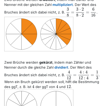
Nenner mit der gleichen Zahl
multipliziert
. Der Wert des
3
3
⋅
2
6
=
=
Bruches ändert sich dabei nicht, z. B.
.
3
8
=
3
⋅
2
8
⋅
2
=
6
16
8
8
⋅
2
16
Zwei Brüche werden
gekürzt
, indem man Zähler und
Nenner durch die gleiche Zahl
dividiert
. Der Wert des
4
4
:
4
1
=
=
Bruches ändert sich dabei nicht, z. B.
.
4
12
=
4
:
4
12
:
4
=
1
3
12
12
:
4
3
Wenn ein Bruch gekürzt werden soll, hilft die Bestimmung
4
4
12
des ggT, z. B. ist
der ggT von
und
.
4
4
12