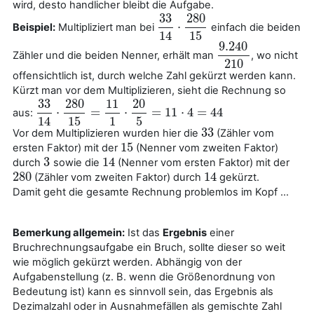
wird, desto handlicher bleibt die Aufgabe.
33
280
⋅
Beispiel:
Multipliziert man bei
einfach die beiden
33
14
⋅
280
15
14
15
9
.
240
Zähler und die beiden Nenner, erhält man
, wo nicht
9
.
240
210
210
offensichtlich ist, durch welche Zahl gekürzt werden kann.
Kürzt man vor dem Multiplizieren, sieht die Rechnung so
33
280
11
20
⋅
=
⋅
=
11
⋅
4
=
44
aus:
33
14
⋅
280
15
=
11
1
⋅
20
5
=
11
⋅
4
=
44
14
15
1
5
33
Vor dem Multiplizieren wurden hier die
(Zähler vom
33
15
ersten Faktor) mit der
(Nenner vom zweiten Faktor)
15
3
14
durch
sowie die
(Nenner vom ersten Faktor) mit der
3
14
280
14
(Zähler vom zweiten Faktor) durch
gekürzt.
280
14
Damit geht die gesamte Rechnung problemlos im Kopf ...
Bemerkung allgemein:
Ist das
Ergebnis
einer
Bruchrechnungsaufgabe ein Bruch, sollte dieser so weit
wie möglich gekürzt werden. Abhängig von der
Aufgabenstellung (z. B. wenn die Größenordnung von
Bedeutung ist) kann es sinnvoll sein, das Ergebnis als
Dezimalzahl oder in Ausnahmefällen als gemischte Zahl