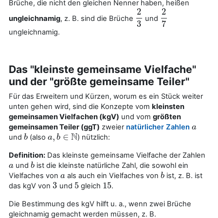
Brüche, die nicht den gleichen Nenner haben, heißen
2
2
ungleichnamig
, z. B. sind die Brüche
und
2
3
2
7
3
7
ungleichnamig.
Das "kleinste gemeinsame Vielfache"
und der "größte gemeinsame Teiler"
Für das Erweitern und Kürzen, worum es ein Stück weiter
unten gehen wird, sind die Konzepte vom
kleinsten
gemeinsamen Vielfachen (kgV)
und vom
größten
gemeinsamen Teiler (ggT)
zweier
natürlicher Zahlen
a
a
N
,
∈
und
(also
) nützlich:
b
b
a
a
,
b
b
∈
N
Definition:
Das kleinste gemeinsame Vielfache der Zahlen
und
ist die kleinste natürliche Zahl, die sowohl ein
a
a
b
b
Vielfaches von
als auch ein Vielfaches von
ist, z. B. ist
a
a
b
b
3
5
15
das kgV von
und
gleich
.
3
5
15
Die Bestimmung des kgV hilft u. a., wenn zwei Brüche
gleichnamig gemacht werden müssen, z. B.