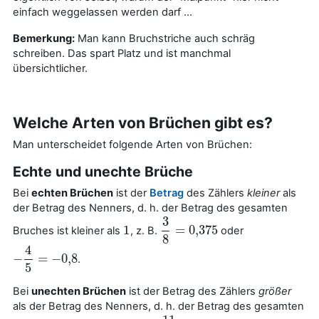
einfach weggelassen werden darf ...
Bemerkung:
Man kann Bruchstriche auch schräg
schreiben. Das spart Platz und ist manchmal
übersichtlicher.
Welche Arten von Brüchen gibt es?
Man unterscheidet folgende Arten von Brüchen:
Echte und unechte Brüche
Bei
echten Brüchen
ist der
Betrag
des Zählers
kleiner
als
der Betrag des Nenners, d. h. der Betrag des gesamten
3
1
=
0,375
Bruches ist kleiner als
, z. B.
oder
1
3
8
=
0,375
8
4
−
=
−
0
,
8
.
−
4
5
=
−
0
,
8
5
Bei
unechten Brüchen
ist der Betrag des Zählers
größer
als der Betrag des Nenners, d. h. der Betrag des gesamten