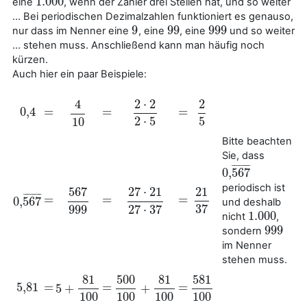
1.000
eine
, wenn der Zähler drei Stellen hat, und so weiter
1.000
... Bei periodischen Dezimalzahlen funktioniert es genauso,
9
99
999
nur dass im Nenner eine
, eine
, eine
und so weiter
9
99
999
... stehen muss. Anschließend kann man häufig noch
kürzen.
Auch hier ein paar Beispiele:
2
⋅
2
2
4
0
,
4
=
=
=
0
,
4
=
=
=
2
⋅
2
2
⋅
5
2
5
4
10
2
⋅
5
5
10
Bitte beachten
Sie, dass
¯
¯
¯
¯
¯
¯
¯
¯
0
,
567
0
,
567
¯
periodisch ist
21
567
27
⋅
21
¯
¯
¯
¯
¯
¯
¯
¯
=
=
=
0
,
567
=
=
=
und deshalb
21
37
567
999
27
⋅
21
27
⋅
37
0
,
567
¯
37
999
27
⋅
37
1.000
nicht
,
1.000
999
sondern
999
im Nenner
stehen muss.
81
500
81
581
5
,
81
=
=
=
5
+
+
5
,
81
=
=
=
5
+
81
100
500
100
+
81
100
581
100
100
100
100
100