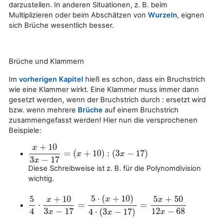
darzustellen. In anderen Situationen, z. B. beim
Multiplizieren oder beim Abschätzen von
Wurzeln
, eignen
sich Brüche wesentlich besser.
Brüche und Klammern
Im
vorherigen Kapitel
hieß es schon, dass ein Bruchstrich
wie eine Klammer wirkt. Eine Klammer muss immer dann
gesetzt werden, wenn der Bruchstrich durch : ersetzt wird
bzw. wenn mehrere
Brüche
auf einem Bruchstrich
zusammengefasst werden! Hier nun die versprochenen
Beispiele:
+
10
x
=
(
+
10
)
:
(
3
−
17
)
x
+
10
3
x
−
17
=
(
x
x
+
10
)
:
(
3
x
−
17
)
x
3
−
17
x
Diese Schreibweise ist z. B. für die Polynomdivision
wichtig.
5
⋅
(
+
10
)
5
+
10
5
+
50
x
x
x
⋅
=
=
5
4
⋅
x
+
10
3
x
−
17
=
5
⋅
(
x
+
10
)
4
⋅
(
3
x
−
17
)
=
5
x
+
50
12
x
−
68
4
3
−
17
12
−
68
4
⋅
(
3
−
17
)
x
x
x