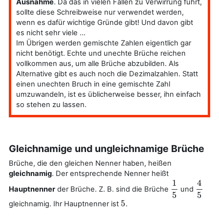
Ausnahme
. Da das in vielen Fällen zu Verwirrung führt,
sollte diese Schreibweise nur verwendet werden,
wenn es dafür wichtige Gründe gibt! Und davon gibt
es nicht sehr viele ...
Im Übrigen werden gemischte Zahlen eigentlich gar
nicht benötigt. Echte und unechte Brüche reichen
vollkommen aus, um alle Brüche abzubilden. Als
Alternative gibt es auch noch die Dezimalzahlen. Statt
einen unechten Bruch in eine gemischte Zahl
umzuwandeln, ist es üblicherweise besser, ihn einfach
so stehen zu lassen.
Gleichnamige und ungleichnamige Brüche
Brüche, die den gleichen Nenner haben, heißen
gleichnamig
. Der entsprechende Nenner heißt
1
4
Hauptnenner
der Brüche. Z. B. sind die Brüche
und
1
5
4
5
5
5
5
gleichnamig. Ihr Hauptnenner ist
.
5