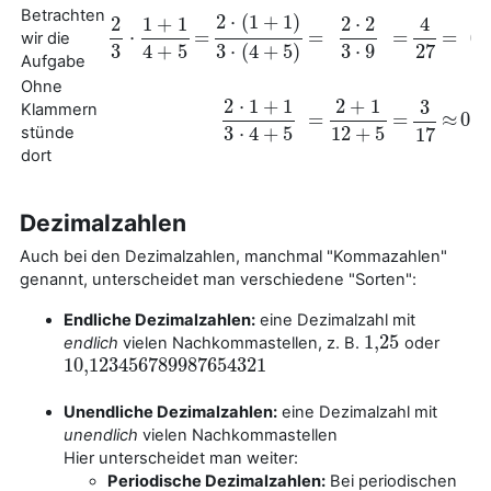
Betrachten
2
⋅
(
1
+
1
)
2
1
+
1
2
⋅
2
4
=
=
=
=
⋅
0
,
wir die
=
=
=
=
2
⋅
(
1
+
1
)
3
⋅
(
4
+
5
)
2
3
⋅
1
+
1
4
+
5
2
⋅
2
3
⋅
9
4
27
0
,
3
4
+
5
3
⋅
9
3
⋅
(
4
+
5
)
27
Aufgabe
Ohne
2
⋅
1
+
1
2
+
1
3
Klammern
=
=
≈
0,1
=
=
≈
0,1
2
⋅
1
+
1
3
⋅
4
+
5
2
+
1
12
+
5
3
17
3
⋅
4
+
5
12
+
5
stünde
17
dort
Dezimalzahlen
Auch bei den Dezimalzahlen, manchmal "Kommazahlen"
genannt, unterscheidet man verschiedene "Sorten":
Endliche Dezimalzahlen:
eine Dezimalzahl mit
1
,
25
endlich
vielen Nachkommastellen, z. B.
oder
1
,
25
10
,
123456789987654321
10
,
123456789987654321
Unendliche Dezimalzahlen:
eine Dezimalzahl mit
unendlich
vielen Nachkommastellen
Hier unterscheidet man weiter:
Periodische Dezimalzahlen:
Bei periodischen