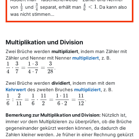
3
1
4
<
1
von
und
separat, erhält man
. Da kann also
1
2
3
4
4
6
<
1
2
6
4
was nicht stimmen…
Multiplikation und Division
Zwei Brüche werden
multipliziert
, indem man Zähler mit
Zähler und Nenner mit Nenner
multipliziert
, z. B.
1
3
1
⋅
3
3
⋅
=
=
.
1
4
⋅
3
7
=
1
⋅
3
4
⋅
7
=
3
28
4
7
4
⋅
7
28
Zwei Brüche werden
dividiert
, indem man mit dem
Kehrwert
des zweiten Bruches
multipliziert
, z. B.
1
2
1
11
1
⋅
11
11
:
=
⋅
=
=
.
1
6
:
2
11
=
1
6
⋅
11
2
=
1
⋅
11
6
⋅
2
=
11
12
6
11
6
2
6
⋅
2
12
Bemerkung zur Multiplikation und Division:
Nützlich ist,
immer
vor
dem Multiplizieren zu überprüfen, ob die Brüche
gegeneinander gekürzt werden können, da dadurch die
Zahlen kleiner werden. Je früher in einer Rechnung gekürzt