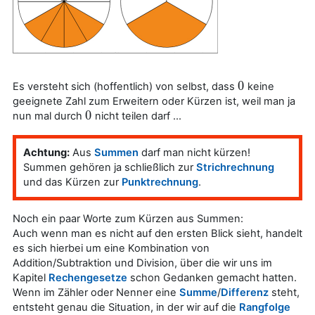
0
Es versteht sich (hoffentlich) von selbst, dass
keine
0
geeignete Zahl zum Erweitern oder Kürzen ist, weil man ja
0
nun mal durch
nicht teilen darf ...
0
Achtung:
Aus
Summen
darf man nicht kürzen!
Summen gehören ja schließlich zur
Strichrechnung
und das Kürzen zur
Punktrechnung
.
Noch ein paar Worte zum Kürzen aus Summen:
Auch wenn man es nicht auf den ersten Blick sieht, handelt
es sich hierbei um eine Kombination von
Addition/Subtraktion und Division, über die wir uns im
Kapitel
Rechengesetze
schon Gedanken gemacht hatten.
Wenn im Zähler oder Nenner eine
Summe
/
Differenz
steht,
entsteht genau die Situation, in der wir auf die
Rangfolge