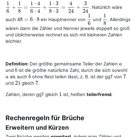
1
1
1
⋅
4
1
⋅
3
4
3
+
=
+
=
+
. Natürlich wäre
1
6
+
1
8
=
1
⋅
4
6
⋅
4
+
1
⋅
3
8
⋅
3
=
4
24
+
3
24
6
8
6
⋅
4
8
⋅
3
24
24
1
1
48
=
6
⋅
8
auch
ein Hauptnenner von
und
. Allerdings
48
=
6
⋅
8
1
6
1
8
6
8
wären dann die Zähler und Nenner jeweils doppelt so groß
und üblicherweise rechnet es sich mit kleineren Zahlen
leichter.
Definition:
Der größte gemeinsame Teiler der Zahlen
a
a
und
ist die größte natürliche Zahl, durch die sich sowohl
b
b
7
als auch
ohne Rest teilen lässt, z. B. ist der ggT von
a
a
b
b
7
21
7
und
gleich
.
21
7
1
Zahlen, deren ggT gleich
ist, heißen
teilerfremd
.
1
Rechenregeln für Brüche
Erweitern und Kürzen
Zwei Brüche werden
erweitert
, indem man Zähler und