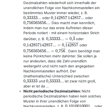
Dezimalzahlen wiederholt sich innerhalb der
unendlichen Folge von Nachkommastellen ein
bestimmtes Muster immer wieder, z. B.
0,333
33...
0,142
857
142857...
oder
oder
0,333
33...
0,142
857
142857...
0
,
756565656...
. Dies macht man kenntlich,
0
,
756565656...
indem man nur das erste Auftreten dieser
Periode notiert - mit einem horizontalen Strich
¯
¯
¯
0,333
33...
=
0
,
3
darüber, z. B.
oder
0,333
33...
=
0
,
3
¯
¯
¯
¯
¯
¯
¯
¯
¯
¯
¯
¯
¯
¯
¯
¯
0,142
857142857...
=
0
,
142857
oder
0,142
857142857...
=
0
,
142857
¯
¯
¯
¯
¯
¯
0,756
565656...
=
0
,
7
56
. Dann benötigt man
0,756
565656...
=
0
,
7
56
¯
keine Pünktchen mehr dahinter. Sie sollen ja
nur andeuten, dass die Zahl unendlich
weitergeht und nicht nach den angegeben
Nachkommastellen aufhört. Der
(mathematische) Unterschied zwischen
0,333
33
0,333
33...
und
ist zwar nicht groß,
0,333
33
0,333
33...
aber er ist da ...
Nicht periodische Dezimalzahlen:
Nicht
periodische Dezimalzahlen haben kein solches
Muster in ihrer unendlichen Folge von
0,101
0010001...
Nachkommastellen, z. B.
oder
0,101
0010001...