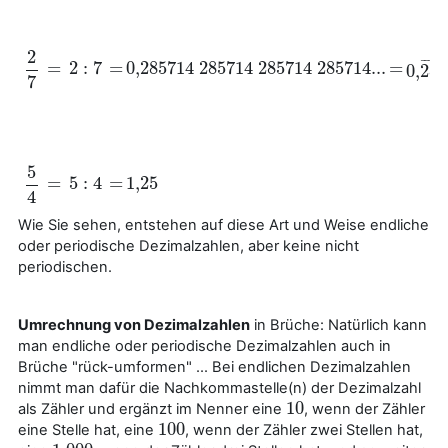
2
¯
¯
¯
¯
¯
¯
=
2
:
7
=
0,285
714
285714
285714
285714...
=
0
,
285
=
2
:
7
=
0,285
714
285714
285714
285714...
=
2
7
0
,
285
7
5
=
5
:
4
=
1
,
25
=
5
:
4
=
1
,
25
5
4
4
Wie Sie sehen, entstehen auf diese Art und Weise endliche
oder periodische Dezimalzahlen, aber keine nicht
periodischen.
Umrechnung von Dezimalzahlen
in Brüche: Natürlich kann
man endliche oder periodische Dezimalzahlen auch in
Brüche "rück-umformen" ... Bei endlichen Dezimalzahlen
nimmt man dafür die Nachkommastelle(n) der Dezimalzahl
10
als Zähler und ergänzt im Nenner eine
, wenn der Zähler
10
100
eine Stelle hat, eine
, wenn der Zähler zwei Stellen hat,
100