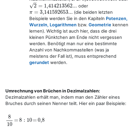
–
√
2
=
1,414
213562...
oder
2
=
1,414
213562...
=
3
,
141592653...
(die beiden letzten
π
π
=
3
,
141592653...
Beispiele werden Sie in den Kapiteln
Potenzen,
Wurzeln, Logarithmen
bzw.
Geometrie
kennen
lernen). Wichtig ist auch hier, dass die drei
kleinen Pünktchen am Ende nicht vergessen
werden. Benötigt man nur eine bestimmte
Anzahl von Nachkommastellen (was ja
meistens der Fall ist), muss entsprechend
gerundet
werden.
Umrechnung von Brüchen in Dezimalzahlen:
Dezimalzahlen erhält man, indem man den Zähler eines
Bruches durch seinen Nenner teilt. Hier ein paar Beispiele:
8
=
8
:
10
=
0
,
8
=
8
:
10
=
0
,
8
8
10
10