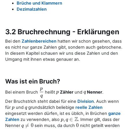
Brüche und Klammern
Dezimalzahlen
3.2 Bruchrechnung - Erklärungen
Bei den
Zahlenbereichen
hatten wir schon gesehen, dass
es nicht nur ganze Zahlen gibt, sondern auch gebrochene.
In diesem Kapitel schauen wir uns diese Zahlen und den
Umgang mit ihnen etwas genauer an.
Was ist ein Bruch?
p
Bei einem Bruch
heißt
Zähler
und
Nenner
.
p
q
p
p
q
q
q
Der Bruchstrich steht dabei für eine
Division
. Auch wenn
für
und
grundsätzlich beliebige
reelle Zahlen
p
p
q
q
eingesetzt werden dürfen, ist es üblich, in Brüchen
ganze
Z
,
∈
Zahlen
zu verwenden, also
. Immer gilt, dass der
p
p
,
q
q
∈
Z
≠
0
0
Nenner
sein muss, da durch
nicht geteilt werden
q
q
≠
0
0