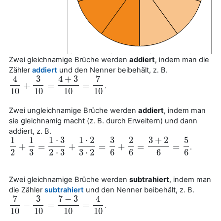
Zwei gleichnamige Brüche werden
addiert
, indem man die
Zähler
addiert
und den Nenner beibehält, z. B.
4
3
4
+
3
7
+
=
=
.
4
10
+
3
10
=
4
+
3
10
=
7
10
10
10
10
10
Zwei ungleichnamige Brüche werden
addiert
, indem man
sie gleichnamig macht (z. B. durch Erweitern) und dann
addiert, z. B.
1
1
1
⋅
3
1
⋅
2
3
2
3
+
2
5
+
=
+
=
+
=
=
.
1
2
+
1
3
=
1
⋅
3
2
⋅
3
+
1
⋅
2
3
⋅
2
=
3
6
+
2
6
=
3
+
2
6
=
5
6
2
3
2
⋅
3
3
⋅
2
6
6
6
6
Zwei gleichnamige Brüche werden
subtrahiert
, indem man
die Zähler
subtrahiert
und den Nenner beibehält, z. B.
7
3
7
−
3
4
−
=
=
.
7
10
−
3
10
=
7
−
3
10
=
4
10
10
10
10
10