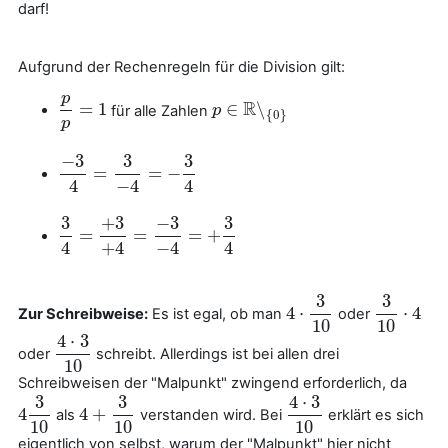
darf!
Aufgrund der Rechenregeln für die Division gilt:
p
R
=
1
∈
∖
für alle Zahlen
p
p
=
1
p
p
∈
R
∖
{
0
}
{
0
}
p
−
3
3
3
=
=
−
−
3
4
=
3
−
4
=
−
3
4
4
−
4
4
3
+
3
−
3
3
=
=
=
+
3
4
=
+
3
+
4
=
−
3
−
4
=
+
3
4
4
+
4
−
4
4
3
3
4
⋅
⋅
4
Zur Schreibweise:
Es ist egal, ob man
oder
4
⋅
3
10
3
10
⋅
4
10
10
4
⋅
3
oder
schreibt. Allerdings ist bei allen drei
4
⋅
3
10
10
Schreibweisen der "Malpunkt" zwingend erforderlich, da
3
3
4
⋅
3
4
4
+
als
verstanden wird. Bei
erklärt es sich
4
3
10
4
+
3
10
4
⋅
3
10
10
10
10
eigentlich von selbst, warum der "Malpunkt" hier nicht