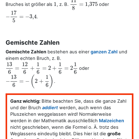
11
1
=
1,375
Bruches ist größer als
, z. B.
oder
1
11
8
=
1,375
8
17
−
=
−
3
,
4
.
−
17
5
=
−
3
,
4
5
Gemischte Zahlen
Gemischte Zahlen
bestehen aus einer
ganzen Zahl
und
einem echten Bruch, z. B.
13
12
1
1
1
=
+
=
2
+
=
2
oder
13
6
=
12
6
+
1
6
=
2
+
1
6
=
2
1
6
6
6
6
6
6
13
1
(
)
−
=
−
2
+
.
−
13
6
=
−
(
2
+
1
6
)
6
6
Ganz wichtig:
Bitte beachten Sie, dass die ganze Zahl
und der Bruch
addiert
werden, auch wenn das
Pluszeichen weggelassen wird! Normalerweise
werden in der Mathematik ausschließlich
Malzeichen
nicht geschrieben, wenn die Formel o. Ä. trotz des
Weglassens eindeutig bleibt. Dies hier ist die
große