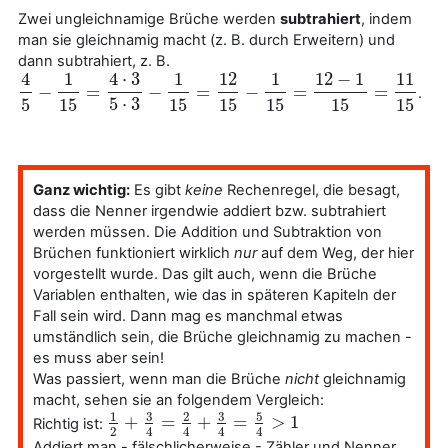
Zwei ungleichnamige Brüche werden
subtrahiert
, indem
man sie gleichnamig macht (z. B. durch Erweitern) und
dann subtrahiert, z. B.
4
1
4
⋅
3
1
12
1
12
−
1
11
−
=
−
=
−
=
=
.
4
5
−
1
15
=
4
⋅
3
5
⋅
3
−
1
15
=
12
15
−
1
15
=
12
−
1
15
=
11
15
5
15
5
⋅
3
15
15
15
15
15
Ganz wichtig:
Es gibt
keine
Rechenregel, die besagt,
dass die Nenner irgendwie addiert bzw. subtrahiert
werden müssen. Die Addition und Subtraktion von
Brüchen funktioniert wirklich
nur
auf dem Weg, der hier
vorgestellt wurde. Das gilt auch, wenn die Brüche
Variablen enthalten, wie das in späteren Kapiteln der
Fall sein wird. Dann mag es manchmal etwas
umständlich sein, die Brüche gleichnamig zu machen -
es muss aber sein!
Was passiert, wenn man die Brüche
nicht
gleichnamig
macht, sehen sie an folgendem Vergleich:
3
3
5
1
2
+
=
+
=
>
1
Richtig ist:
1
2
+
3
4
=
2
4
+
3
4
=
5
4
>
1
2
4
4
4
4
Addiert man - fälschlicherweise - Zähler und Nenner