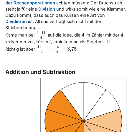
der Rechenoperationen
achten müssen: Der Bruchstrich
steht ja für eine
Division
und wirkt somit wie eine Klammer.
Dazu kommt, dass auch das Kürzen eine Art von
Dividieren
ist. All das verträgt sich nicht mit der
Strichrechnung ...
4
+
11
4
4
Käme man bei
auf die Idee, die
im Zähler mit der
4
+
11
4
4
4
4
11
im Nenner zu „kürzen“, erhielte man als Ergebnis
.
11
4
+
11
15
=
=
3
,
75
Richtig ist aber
4
+
11
4
=
15
4
=
3
,
75
4
4
Addition und Subtraktion