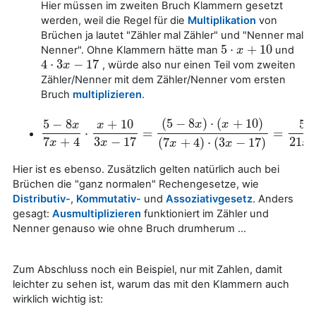
Hier müssen im zweiten Bruch Klammern gesetzt
werden, weil die Regel für die
Multiplikation
von
Brüchen ja lautet "Zähler mal Zähler" und "Nenner mal
5
⋅
+
10
Nenner". Ohne Klammern hätte man
und
5
⋅
x
+
x
10
4
⋅
3
−
17
, würde also nur einen Teil vom zweiten
4
⋅
3
x
−
x
17
Zähler/Nenner mit dem Zähler/Nenner vom ersten
Bruch
multiplizieren
.
(
5
−
8
)
⋅
(
+
10
)
5
−
8
+
10
5
x
x
x
x
x
⋅
=
=
5
−
8
x
7
x
+
4
⋅
x
+
10
3
x
−
17
=
(
5
−
8
x
)
⋅
(
x
+
10
)
(
7
x
+
4
)
⋅
(
3
x
−
17
)
=
5
x
7
+
4
3
−
17
21
⋅
(
7
+
4
)
⋅
(
3
−
17
)
x
x
x
x
x
Hier ist es ebenso. Zusätzlich gelten natürlich auch bei
Brüchen die "ganz normalen" Rechengesetze, wie
Distributiv-
,
Kommutativ-
und
Assoziativgesetz
. Anders
gesagt:
Ausmultiplizieren
funktioniert im Zähler und
Nenner genauso wie ohne Bruch drumherum ...
Zum Abschluss noch ein Beispiel, nur mit Zahlen, damit
leichter zu sehen ist, warum das mit den Klammern auch
wirklich wichtig ist: