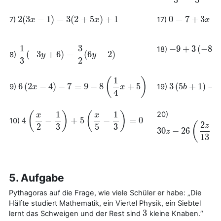
5
5
2
(
3
−
1
)
=
3
(
2
+
5
)
+
1
0
=
7
+
3
+
7)
17)
2
(
3
x
x
−
1
)
=
3
(
2
+
5
x
)
+
1
x
0
=
7
+
3
x
+
4
−
x
5
x
1
3
−
9
+
3
(
−
8
18)
−
9
+
3
(
−
8
p
+
3
p
)
=
(
−
3
+
6
)
=
(
6
−
2
)
8)
1
3
(
−
3
y
y
+
6
)
=
3
2
(
6
y
−
2
)
y
3
2
1
(
)
6
(
2
−
4
)
−
7
=
9
−
8
+
5
3
(
5
+
1
)
−
9)
19)
6
(
2
x
x
−
4
)
−
7
=
9
−
8
(
1
4
x
+
5
)
x
3
(
5
b
b
+
1
)
−
3
b
=
2
4
1
1
(
)
(
)
20)
x
x
4
−
+
5
−
=
0
10)
4
(
x
2
−
1
3
)
+
5
(
x
5
−
1
3
)
=
0
2
(
z
2
3
5
3
30
−
26
−
30
z
z
−
26
(
2
z
13
−
1
)
+
13
5. Aufgabe
Pythagoras auf die Frage, wie viele Schüler er habe: „Die
Hälfte studiert Mathematik, ein Viertel Physik, ein Siebtel
3
lernt das Schweigen und der Rest sind
kleine Knaben.“
3