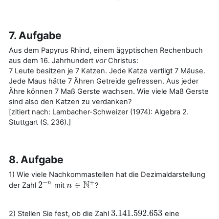
7. Aufgabe
Aus dem Papyrus Rhind, einem ägyptischen Rechenbuch
aus dem 16. Jahrhundert
vor
Christus:
7 Leute besitzen je 7 Katzen. Jede Katze vertilgt 7 Mäuse.
Jede Maus hätte 7 Ähren Getreide gefressen. Aus jeder
Ähre können 7 Maß Gerste wachsen. Wie viele Maß Gerste
sind also den Katzen zu verdanken?
[zitiert nach: Lambacher-Schweizer (1974): Algebra 2.
Stuttgart (S. 236).]
8. Aufgabe
1) Wie viele Nachkommastellen hat die Dezimaldarstellung
+
−
N
2
∈
n
der Zahl
mit
?
2
−
n
n
n
∈
N
+
3.141.592.653
2) Stellen Sie fest, ob die Zahl
eine
3.141.592.653