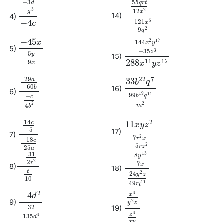
55
−
3
q
r
t
d
−
3
12
2
g
x
14)
55
q
r
t
12
x
2
−
121
x
5
9
q
2
4)
−
3
d
−
g
3
−
4
c
−
4
121
5
−
x
c
9
2
q
−
45
2
17
144
x
x
y
5)
−
45
x
5
y
9
x
−
35
3
z
5
y
15)
144
x
2
y
17
−
35
z
3
288
x
11
y
z
12
11
12
288
9
x
y
z
x
29
22
7
33
a
b
q
−
60
b
16)
33
b
22
q
7
99
b
19
q
11
m
2
6)
29
a
−
60
b
−
c
4
b
2
19
99
11
−
b
q
c
2
2
4
m
b
2
14
11
c
x
y
z
−
5
17)
11
x
y
z
2
7
r
2
x
−
5
r
z
2
7)
14
c
−
5
−
18
c
25
a
7
2
r
x
−
18
c
−
5
2
r
z
25
a
31
13
8
−
y
−
2
2
r
7
x
8)
−
31
2
r
2
t
10
18)
−
8
y
13
7
x
24
y
2
z
49
r
t
11
t
24
2
y
z
10
11
49
r
t
2
4
−
4
x
d
9)
−
4
d
2
32
135
d
4
2
y
z
32
19)
x
4
y
2
z
z
4
x
y
4
z
4
135
d
x
y