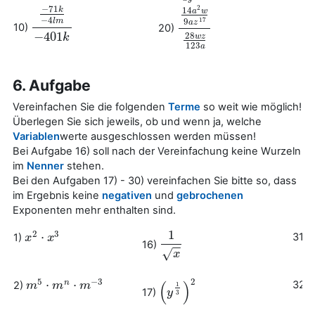
−
71
2
14
k
a
w
−
4
9
17
l
m
a
z
10)
−
71
k
−
4
l
m
−
401
k
20)
14
a
2
w
9
a
z
17
28
w
z
123
a
−
401
28
k
w
z
123
a
6. Aufgabe
Vereinfachen Sie die folgenden
Terme
so weit wie möglich!
Überlegen Sie sich jeweils, ob und wenn ja, welche
Variablen
werte ausgeschlossen werden müssen!
Bei Aufgabe 16) soll nach der Vereinfachung keine Wurzeln
im
Nenner
stehen.
Bei den Aufgaben 17) - 30) vereinfachen Sie bitte so, dass
im Ergebnis keine
negativen
und
gebrochenen
Exponenten mehr enthalten sind.
1
2
3
⋅
31)
l
1)
x
x
2
⋅
x
3
x
16)
1
x
−
−
√
x
2
5
−
3
⋅
⋅
n
(
)
32)
2)
m
m
5
⋅
m
m
n
⋅
m
−
m
3
1
17)
(
y
y
1
3
)
2
3