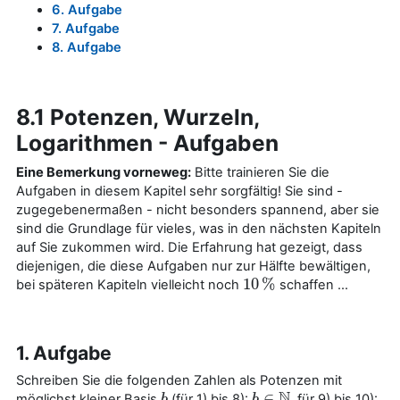
6. Aufgabe
7. Aufgabe
8. Aufgabe
8.1 Potenzen, Wurzeln,
Logarithmen - Aufgaben
Eine Bemerkung vorneweg:
Bitte trainieren Sie die
Aufgaben in diesem Kapitel sehr sorgfältig! Sie sind -
zugegebenermaßen - nicht besonders spannend, aber sie
sind die Grundlage für vieles, was in den nächsten Kapiteln
auf Sie zukommen wird. Die Erfahrung hat gezeigt, dass
diejenigen, die diese Aufgaben nur zur Hälfte bewältigen,
10
%
bei späteren Kapiteln vielleicht noch
schaffen ...
10
%
1. Aufgabe
Schreiben Sie die folgenden Zahlen als Potenzen mit
N
∈
möglichst kleiner Basis
(für 1) bis 8):
, für 9) bis 10):
b
b
b
b
∈
N