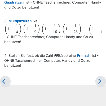
Quadratzahl
ist - OHNE Taschenrechner, Computer, Handy
und Co zu benutzen!
3)
Multiplizieren
Sie
1
1
1
1
1
(
)
(
)
(
)
(
)
(
1
−
1
−
1
−
1
−
…
1
−
(
1
−
1
4
)
(
1
−
1
9
)
(
1
−
1
16
)
(
1
−
1
25
)
…
(
1
−
1
100
)
4
9
16
25
10
- OHNE Taschenrechner, Computer, Handy und Co zu
benutzen!
999.936
4) Stellen Sie fest, ob die Zahl
eine
Primzahl
ist -
999.936
OHNE Taschenrechner, Computer, Handy und Co zu
benutzen!