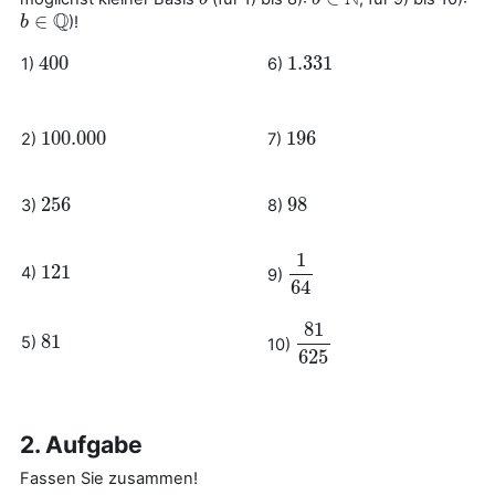
Q
∈
)!
b
b
∈
Q
400
1.331
1)
6)
400
1.331
100.000
196
2)
7)
100.000
196
256
98
3)
8)
256
98
1
121
4)
121
9)
1
64
64
81
81
5)
81
10)
81
625
625
2. Aufgabe
Fassen Sie zusammen!