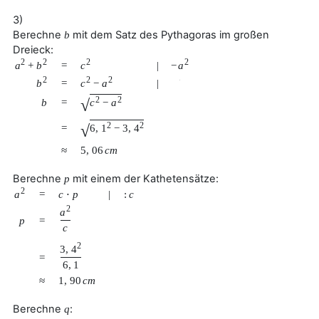
3)
Berechne
mit dem Satz des Pythagoras im großen
b
Dreieck:
2
2
2
2
a
+
b
c
−
a
=
|
2
2
2
b
c
−
a
=
|
√
2
2
√
b
=
c
−
a
2
2
√
=
6
,
1
−
3
,
4
≈
5
,
06
c
m
Berechne
mit einem der Kathetensätze:
p
2
a
=
c
⋅
p
|
:
c
2
a
p
=
c
2
3
,
4
=
6
,
1
≈
1
,
90
c
m
Berechne
:
q