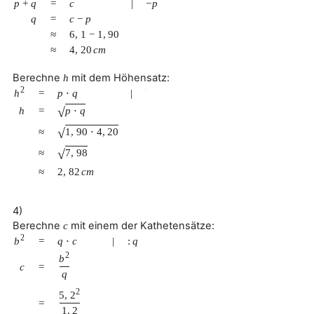
p
+
q
=
c
|
−
p
q
=
c
−
p
≈
6
,
1
−
1
,
90
≈
4
,
20
c
m
Berechne
mit dem Höhensatz:
h
2
h
=
p
⋅
q
|
√
√
p
⋅
q
h
=
√
1
,
90
⋅
4
,
20
≈
√
7
,
98
≈
≈
2
,
82
c
m
4)
Berechne
mit einem der Kathetensätze:
c
2
b
=
q
⋅
c
|
:
q
2
b
c
=
q
2
5
,
2
=
1
,
2