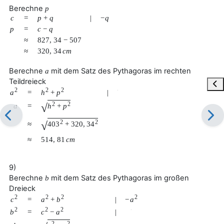
Berechne
p
c
=
p
+
q
|
−
q
p
=
c
−
q
≈
827
,
34
−
507
≈
320
,
34
c
m
Berechne
mit dem Satz des Pythagoras im rechten
a
Teildreieck
Blo
2
2
2
a
h
+
p
=
|
√
2
2
√
a
=
h
+
p
2
2
√
≈
403
+
320
,
34
≈
514
,
81
c
m
9)
Berechne
mit dem Satz des Pythagoras im großen
b
Dreieck
2
2
2
2
c
a
+
b
−
a
=
|
2
2
2
b
c
−
a
=
|
√
2
2