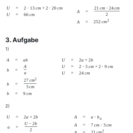
U
=
2
⋅
13
c
m
+
2
⋅
20
c
m
21
c
m
⋅
24
c
m
A
=
2
U
=
66
c
m
2
252
c
m
A
=
3. Aufgabe
1)
A
=
a
b
U
=
2
a
+
2
b
A
U
=
2
⋅
3
c
m
+
2
⋅
9
c
m
b
=
a
U
=
24
c
m
2
27
c
m
b
=
3
c
m
b
=
9
c
m
2)
U
=
2
a
+
2
b
A
=
a
⋅
h
a
U
−
2
b
A
=
7
c
m
⋅
3
c
m
a
=
2
2
21
c
m
A
=