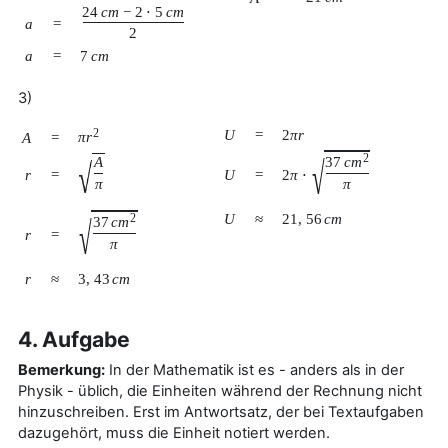
24
c
m
−
2
⋅
5
c
m
a
=
2
a
=
7
c
m
3)
2
U
=
2
π
r
π
r
A
=
2
√
A
37
c
m
√
r
=
U
=
2
π
⋅
π
π
U
≈
21
,
56
c
m
2
√
37
c
m
r
=
π
r
≈
3
,
43
c
m
4. Aufgabe
Bemerkung:
In der Mathematik ist es - anders als in der
Physik - üblich, die Einheiten während der Rechnung nicht
hinzuschreiben. Erst im Antwortsatz, der bei Textaufgaben
dazugehört, muss die Einheit notiert werden.