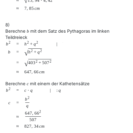
√
13
,
94
⋅
4
,
42
≈
≈
7
,
85
c
m
8)
Berechne
mit dem Satz des Pythagoras im linken
b
Teildreieck
2
2
2
b
h
+
q
=
|
√
2
2
√
b
=
h
+
q
2
2
√
=
403
+
507
≈
647
,
66
c
m
Berechne
mit einem der Kathetensätze
c
2
b
=
c
⋅
q
|
:
q
2
b
c
=
q
2
647
,
66
≈
507
≈
827
,
34
c
m