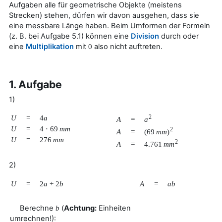
Aufgaben alle für geometrische Objekte (meistens
Strecken) stehen, dürfen wir davon ausgehen, dass sie
eine messbare Länge haben. Beim Umformen der Formeln
(z. B. bei Aufgabe 5.1) können eine
Division
durch oder
eine
Multiplikation
mit
also nicht auftreten.
0
1. Aufgabe
1)
U
=
4
a
2
a
A
=
U
=
4
⋅
69
m
m
2
(
69
m
m
)
A
=
U
=
276
m
m
2
4.761
m
m
A
=
2)
U
=
2
a
+
2
b
A
=
a
b
Berechne
(
Achtung:
Einheiten
b
umrechnen!):