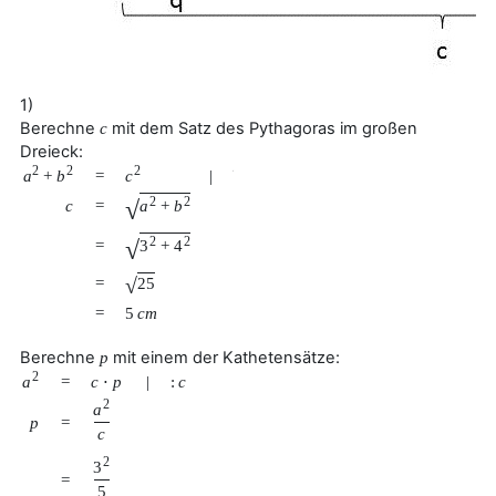
1)
Berechne
mit dem Satz des Pythagoras im großen
c
Dreieck:
2
2
2
a
+
b
c
=
|
√
2
2
√
c
=
a
+
b
2
2
√
=
3
+
4
√
25
=
=
5
c
m
Berechne
mit einem der Kathetensätze:
p
2
a
=
c
⋅
p
|
:
c
2
a
p
=
c
2
3
=
5