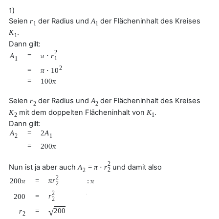
1)
Seien
der Radius und
der Flächeninhalt des Kreises
r
A
1
1
.
K
1
Dann gilt:
2
π
⋅
r
A
=
1
1
2
π
⋅
10
=
=
100
π
Seien
der Radius und
der Flächeninhalt des Kreises
r
A
2
2
mit dem doppelten Flächeninhalt von
.
K
K
2
1
Dann gilt:
A
=
2
A
2
1
=
200
π
2
Nun ist ja aber auch
und damit also
A
=
π
⋅
r
2
2
2
π
r
200
π
=
|
:
π
2
2
r
200
=
|
√
2
√
200
r
=
2