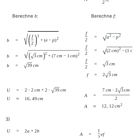
2
Berechne
:
Berechne
:
b
f
f
√
(
)
2
2
√
f
2
=
a
−
p
2
2
+
(
e
−
p
)
b
=
2
f
2
√
=
(
2
c
m
)
−
(
1
c
m
)
√
(
)
2
2
2
√
3
c
m
+
(
7
c
m
−
1
c
m
)
b
=
f
√
3
c
m
=
√
39
c
m
b
=
2
√
2
3
c
m
f
=
√
√
2
⋅
2
c
m
+
2
⋅
39
c
m
7
c
m
⋅
2
3
c
m
U
=
A
=
2
U
≈
16
,
49
c
m
2
12
,
12
c
m
A
≈
3)
1
U
=
2
a
+
2
b
A
=
e
f
2