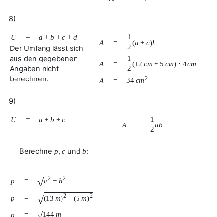
8)
1
U
=
a
+
b
+
c
+
d
A
=
(
a
+
c
)
h
2
Der Umfang lässt sich
1
aus den gegebenen
A
=
(
12
c
m
+
5
c
m
)
⋅
4
c
m
Angaben nicht
2
berechnen.
2
34
c
m
A
=
9)
1
U
=
a
+
b
+
c
A
=
a
b
2
Berechne
,
und
:
p
c
b
2
2
√
p
=
a
−
h
2
2
√
p
=
(
13
m
)
−
(
5
m
)
√
144
m
p
=