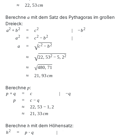
≈
22
,
53
c
m
Berechne
mit dem Satz des Pythagoras im großen
a
Dreieck:
2
2
2
2
a
+
b
c
−
b
=
|
2
2
2
a
c
−
b
=
|
√
2
2
√
a
=
c
−
b
2
2
√
≈
22
,
53
−
5
,
2
√
480
,
71
≈
≈
21
,
93
c
m
Berechne
:
p
p
+
q
=
c
|
−
q
p
=
c
−
q
≈
22
,
53
−
1
,
2
≈
21
,
33
c
m
Berechne
mit dem Höhensatz:
h
2
h
=
p
⋅
q
|
√