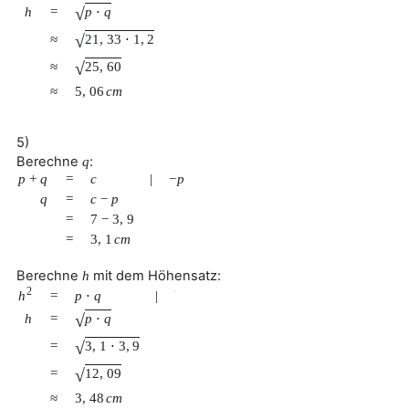
√
p
⋅
q
h
=
√
21
,
33
⋅
1
,
2
≈
√
25
,
60
≈
≈
5
,
06
c
m
5)
Berechne
:
q
p
+
q
=
c
|
−
p
q
=
c
−
p
=
7
−
3
,
9
=
3
,
1
c
m
Berechne
mit dem Höhensatz:
h
2
h
=
p
⋅
q
|
√
√
p
⋅
q
h
=
√
3
,
1
⋅
3
,
9
=
√
12
,
09
=
≈
3
,
48
c
m