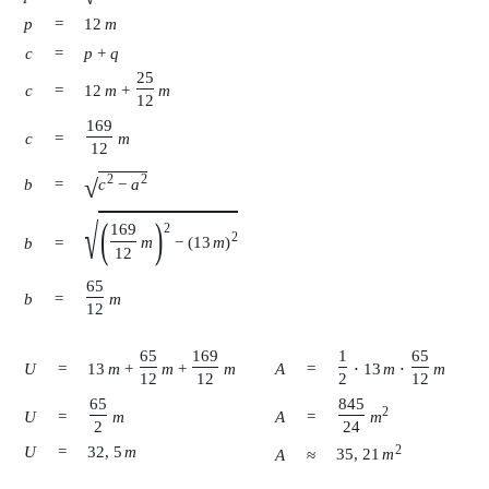
p
=
12
m
c
=
p
+
q
25
c
=
12
m
+
m
12
169
c
=
m
12
2
2
√
b
=
c
−
a
√
(
)
169
2
2
m
−
(
13
m
)
b
=
12
65
b
=
m
12
65
169
1
65
U
=
A
=
13
m
+
m
+
m
⋅
13
m
⋅
m
12
12
2
12
65
845
2
U
=
A
=
m
m
2
24
U
=
32
,
5
m
2
35
,
21
m
A
≈