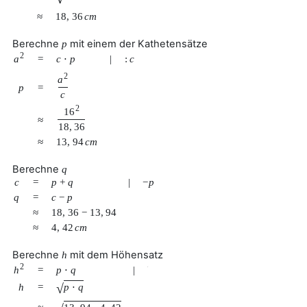
≈
18
,
36
c
m
Berechne
mit einem der Kathetensätze
p
2
a
=
c
⋅
p
|
:
c
2
a
p
=
c
2
16
≈
18
,
36
≈
13
,
94
c
m
Berechne
q
c
=
p
+
q
|
−
p
q
=
c
−
p
≈
18
,
36
−
13
,
94
≈
4
,
42
c
m
Berechne
mit dem Höhensatz
h
2
h
=
p
⋅
q
|
√
√
p
⋅
q
h
=