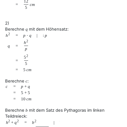
12
=
c
m
5
2)
Berechne
mit dem Höhensatz:
q
2
h
=
p
⋅
q
|
:
p
2
h
q
=
p
2
5
=
5
=
5
c
m
Berechne
:
c
c
=
p
+
q
=
5
+
5
=
10
c
m
Berechne
mit dem Satz des Pythagoras im linken
b
Teildreieck:
2
2
2
h
+
q
b
=
|
√