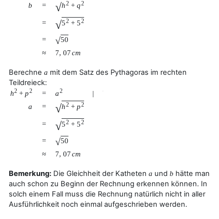
2
2
√
b
=
h
+
q
2
2
√
=
5
+
5
√
50
=
≈
7
,
07
c
m
Berechne
mit dem Satz des Pythagoras im rechten
a
Teildreieck:
2
2
2
h
+
p
a
=
|
√
2
2
√
a
=
h
+
p
2
2
√
=
5
+
5
√
50
=
≈
7
,
07
c
m
Bemerkung:
Die Gleichheit der Katheten
und
hätte man
a
b
auch schon zu Beginn der Rechnung erkennen können. In
solch einem Fall muss die Rechnung natürlich nicht in aller
Ausführlichkeit noch einmal aufgeschrieben werden.