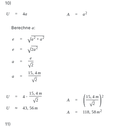
10)
2
U
=
4
a
a
A
=
Berechne
:
a
2
2
√
e
=
a
+
a
2
√
e
=
2
a
e
a
=
√
2
15
,
4
m
a
=
√
2
15
,
4
m
(
)
U
=
4
⋅
15
,
4
m
2
√
A
=
2
√
2
U
≈
43
,
56
m
2
118
,
58
m
A
=
11)