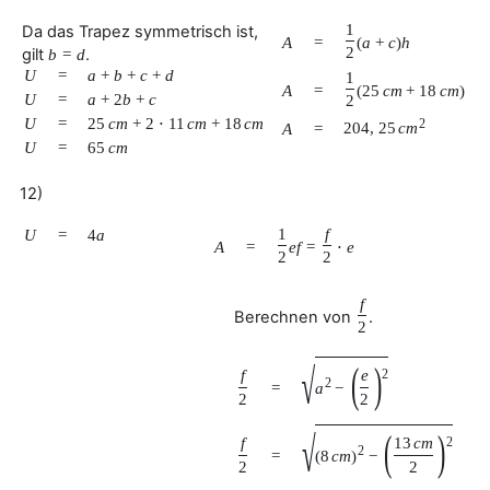
1
Da das Trapez symmetrisch ist,
A
=
(
a
+
c
)
h
2
gilt
.
b
=
d
U
=
a
+
b
+
c
+
d
1
A
=
(
25
c
m
+
18
c
m
)
⋅
9
U
=
a
+
2
b
+
c
2
U
=
25
c
m
+
2
⋅
11
c
m
+
18
c
m
2
204
,
25
c
m
A
=
U
=
65
c
m
12)
1
f
U
=
4
a
A
=
e
f
=
⋅
e
2
2
f
Berechnen von
.
2
√
(
)
e
f
2
2
a
−
=
2
2
√
(
)
13
c
m
f
2
2
(
8
c
m
)
−
=
2
2