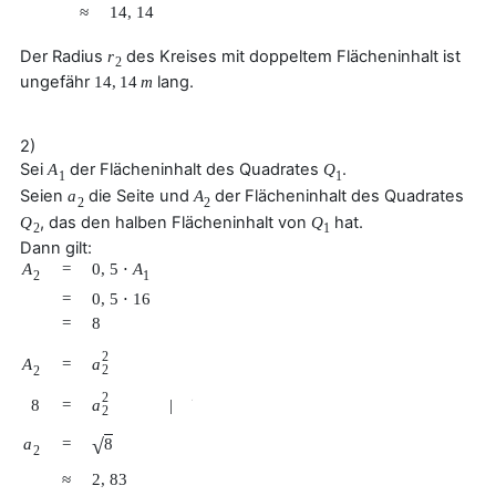
≈
14
,
14
Der Radius
des Kreises mit doppeltem Flächeninhalt ist
r
2
ungefähr
lang.
14
,
14
m
2)
Sei
der Flächeninhalt des Quadrates
.
A
Q
1
1
Seien
die Seite und
der Flächeninhalt des Quadrates
a
A
2
2
, das den halben Flächeninhalt von
hat.
Q
Q
2
1
Dann gilt:
A
=
0
,
5
⋅
A
2
1
=
0
,
5
⋅
16
=
8
2
a
A
=
2
2
2
a
8
=
|
√
2
√
8
a
=
2
≈
2
,
83