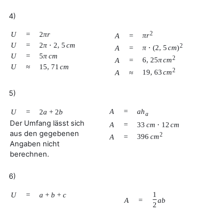
4)
U
=
2
π
r
2
π
r
A
=
U
=
2
π
⋅
2
,
5
c
m
2
π
⋅
(
2
,
5
c
m
)
A
=
U
=
5
π
c
m
2
6
,
25
π
c
m
A
=
U
≈
15
,
71
c
m
2
19
,
63
c
m
A
≈
5)
A
=
a
h
U
=
2
a
+
2
b
a
Der Umfang lässt sich
A
=
33
c
m
⋅
12
c
m
aus den gegebenen
2
396
c
m
A
=
Angaben nicht
berechnen.
6)
1
U
=
a
+
b
+
c
A
=
a
b
2