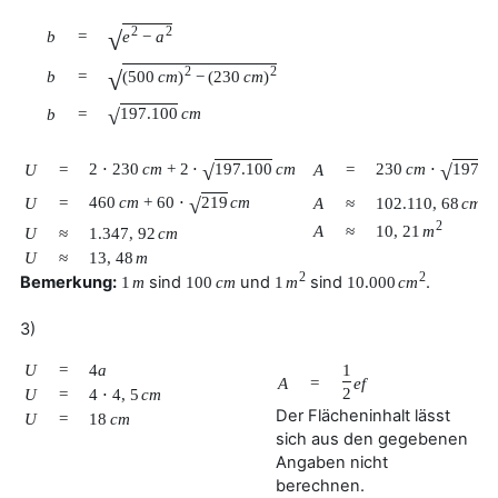
2
2
√
b
=
e
−
a
2
2
√
b
=
(
500
c
m
)
−
(
230
c
m
)
√
197.100
c
m
b
=
√
√
2
⋅
230
c
m
+
2
⋅
197.100
c
m
230
c
m
⋅
197.1
U
=
A
=
2
√
460
c
m
+
60
⋅
219
c
m
102.110
,
68
c
m
U
=
A
≈
2
10
,
21
m
A
≈
U
≈
1.347
,
92
c
m
U
≈
13
,
48
m
2
2
Bemerkung:
sind
und
sind
.
1
m
100
c
m
1
m
10.000
c
m
3)
U
=
4
a
1
A
=
e
f
2
U
=
4
⋅
4
,
5
c
m
Der Flächeninhalt lässt
U
=
18
c
m
sich aus den gegebenen
Angaben nicht
berechnen.