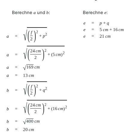
Berechne
und
:
Berechne
:
a
b
e
e
=
p
+
q
e
=
5
c
m
+
16
c
m
√
(
)
f
2
2
+
p
a
=
e
=
21
c
m
2
√
(
)
24
c
m
2
2
+
(
5
c
m
)
a
=
2
√
169
c
m
a
=
a
=
13
c
m
√
(
)
f
2
2
+
q
b
=
2
√
(
)
24
c
m
2
2
+
(
16
c
m
)
b
=
2
√
400
c
m
b
=
b
=
20
c
m