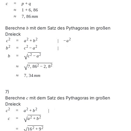
c
=
p
+
q
≈
1
+
6
,
86
≈
7
,
86
m
m
Berechne
mit dem Satz des Pythagoras im großen
b
Dreieck
2
2
2
2
c
a
+
b
−
a
=
|
2
2
2
b
c
−
a
=
|
√
2
2
√
b
=
c
−
a
2
2
√
≈
7
,
86
−
2
,
8
≈
7
,
34
m
m
7)
Berechne
mit dem Satz des Pythagoras im großen
c
Dreieck
2
2
2
c
a
+
b
=
|
√
2
2
√
c
=
a
+
b
2
2
√
=
16
+
9