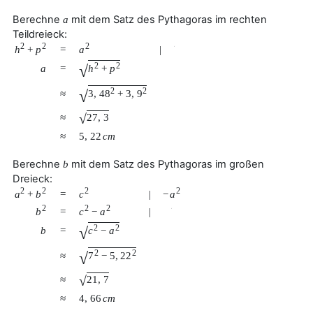
Berechne
mit dem Satz des Pythagoras im rechten
a
Teildreieck:
2
2
2
h
+
p
a
=
|
√
2
2
√
a
=
h
+
p
2
2
√
≈
3
,
48
+
3
,
9
√
27
,
3
≈
≈
5
,
22
c
m
Berechne
mit dem Satz des Pythagoras im großen
b
Dreieck:
2
2
2
2
a
+
b
c
−
a
=
|
2
2
2
b
c
−
a
=
|
√
2
2
√
b
=
c
−
a
2
2
√
≈
7
−
5
,
22
√
21
,
7
≈
≈
4
,
66
c
m