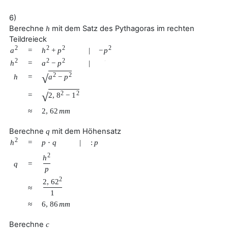
6)
Berechne
mit dem Satz des Pythagoras im rechten
h
Teildreieck
2
2
2
2
a
h
+
p
−
p
=
|
2
2
2
h
a
−
p
=
|
√
2
2
√
h
=
a
−
p
2
2
√
=
2
,
8
−
1
≈
2
,
62
m
m
Berechne
mit dem Höhensatz
q
2
h
=
p
⋅
q
|
:
p
2
h
q
=
p
2
2
,
62
≈
1
≈
6
,
86
m
m
Berechne
c