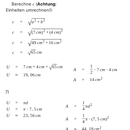
Berechne
(
Achtung:
c
Einheiten umrechnen!):
2
2
√
c
=
a
+
b
2
2
√
c
=
(
7
c
m
)
+
(
4
c
m
)
2
2
√
c
=
49
c
m
+
16
c
m
√
65
c
m
c
=
1
√
7
c
m
+
4
c
m
+
65
c
m
U
=
A
=
⋅
7
c
m
⋅
4
c
m
2
U
≈
19
,
06
c
m
2
14
c
m
A
=
7)
U
=
π
d
1
2
A
=
π
d
4
U
=
π
⋅
7
,
5
c
m
U
≈
23
,
56
c
m
1
2
A
=
π
⋅
(
7
,
5
c
m
)
4
2
44
,
18
c
m
A
≈