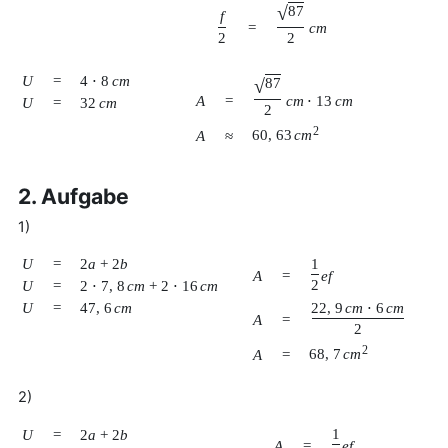
√
87
f
=
c
m
2
2
U
=
4
⋅
8
c
m
√
87
A
=
c
m
⋅
13
c
m
U
=
32
c
m
2
2
60
,
63
c
m
A
≈
2. Aufgabe
1)
U
=
2
a
+
2
b
1
A
=
e
f
2
U
=
2
⋅
7
,
8
c
m
+
2
⋅
16
c
m
U
=
47
,
6
c
m
22
,
9
c
m
⋅
6
c
m
A
=
2
2
68
,
7
c
m
A
=
2)
1
U
=
2
a
+
2
b
A
=
e
f