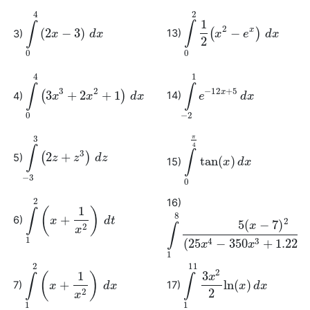
2
4
1
∫
∫
2
−
(
2
−
3
)
x
(
)
13)
3)
∫
0
2
1
2
(
x
x
2
−
e
x
e
)
d
x
d
x
∫
0
4
(
2
x
x
−
3
)
d
x
d
x
2
0
0
1
4
∫
∫
−
12
+
5
3
2
3
+
2
+
1
x
(
)
14)
4)
∫
−
2
e
1
e
−
12
x
+
d
5
x
d
x
∫
0
4
(
3
x
x
3
+
2
x
2
x
+
1
)
d
x
d
x
−
2
0
3
π
4
∫
3
∫
2
+
(
)
5)
∫
−
3
3
(
2
z
z
+
z
z
3
)
d
z
d
z
tan
(
)
15)
∫
0
π
4
tan
(
x
x
)
d
d
x
x
−
3
0
2
16)
1
(
)
∫
8
+
6)
∫
1
2
(
x
+
x
1
x
2
)
d
t
d
t
2
5
(
−
7
)
x
∫
2
x
∫
1
8
5
(
x
−
7
)
2
(
25
x
4
−
350
x
3
+
1.2
1
4
3
(
25
−
350
+
1.225
x
x
1
2
11
2
1
3
(
)
x
∫
∫
+
ln
(
)
7)
17)
∫
1
2
(
x
+
x
1
x
2
)
d
x
d
x
∫
1
11
3
x
2
2
ln
(
x
x
)
d
d
x
x
2
2
x
1
1