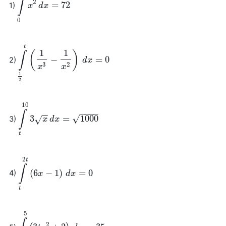
∫
2
=
72
1)
∫
0
t
x
x
2
d
d
x
=
x
72
0
t
1
1
(
)
∫
−
=
0
2)
∫
1
2
t
(
1
x
3
−
1
x
2
)
d
x
=
0
d
x
3
2
x
x
1
2
10
−
−
−
−
∫
−
−
3
=
1000
√
√
3)
∫
t
10
3
x
d
x
x
=
d
1000
x
t
2
t
∫
(
6
−
1
)
=
0
4)
∫
t
2
t
(
6
x
x
−
1
)
d
x
=
d
0
x
t
5
2