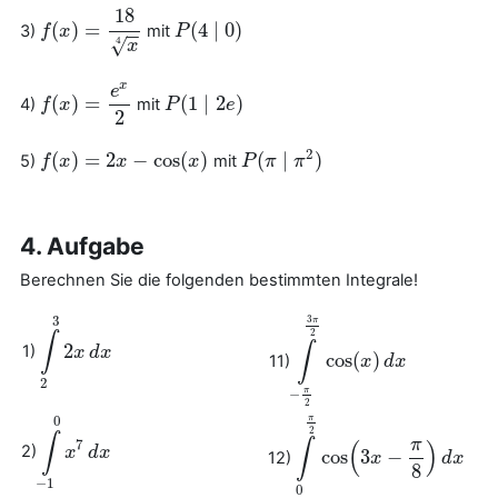
18
(
)
=
(
4
∣
0
)
3)
mit
f
f
(
x
x
)
=
18
x
4
P
P
(
4
∣
0
)
−
−
√
4
x
x
e
(
)
=
(
1
∣
2
)
4)
mit
f
f
(
x
x
)
=
e
x
2
P
P
(
1
∣
2
e
)
e
2
2
(
)
=
2
−
cos
(
)
(
∣
)
5)
mit
f
f
(
x
x
)
=
2
x
−
cos
x
(
x
)
x
P
P
(
π
π
∣
π
2
π
)
4. Aufgabe
Berechnen Sie die folgenden bestimmten Integrale!
3
3
π
2
∫
2
∫
1)
∫
2
3
2
x
x
d
d
x
x
cos
(
)
11)
∫
−
π
2
3
π
2
x
cos
d
(
x
x
)
d
x
2
π
−
2
0
π
2
∫
π
7
∫
(
)
2)
∫
−
1
x
0
x
7
d
d
x
x
cos
3
−
12)
∫
0
π
2
cos
(
3
x
x
−
π
8
)
d
x
d
x
8
−
1
0