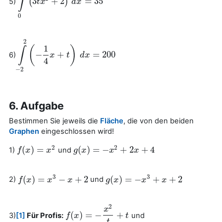
∫
3
+
2
=
35
(
)
5)
∫
0
5
(
3
t
t
x
x
2
+
2
)
d
x
=
d
35
x
0
2
1
(
)
∫
−
+
=
200
6)
∫
−
2
2
(
−
1
4
x
x
+
t
)
d
t
x
=
200
d
x
4
−
2
6. Aufgabe
Bestimmen Sie jeweils die
Fläche
, die von den beiden
Graphen
eingeschlossen wird!
2
2
(
)
=
(
)
=
−
+
2
+
4
1)
und
f
f
(
x
x
)
=
x
2
x
g
g
(
x
x
)
=
−
x
2
+
x
2
x
+
4
x
3
3
(
)
=
−
+
2
(
)
=
−
+
+
2
2)
und
f
f
(
x
x
)
=
x
3
−
x
x
+
2
x
g
g
(
x
x
)
=
−
x
3
+
x
x
+
2
x
2
x
(
)
=
−
+
3)
[1]
Für Profis:
und
f
f
(
x
x
)
=
−
x
2
t
+
t
t
t