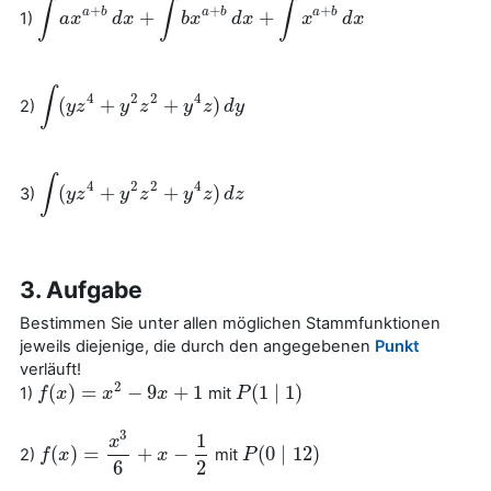
∫
∫
∫
+
+
+
+
+
a
b
a
b
a
b
1)
∫
a
x
a
a
+
x
b
d
x
+
d
∫
x
b
x
a
+
b
d
x
b
+
x
∫
x
a
+
d
b
x
d
x
x
d
x
∫
4
2
2
4
(
+
+
)
2)
∫
(
y
z
y
4
z
+
y
2
z
2
y
+
y
z
4
z
)
d
y
y
z
d
y
∫
4
2
2
4
(
+
+
)
3)
∫
(
y
z
y
4
z
+
y
2
z
2
y
+
y
z
4
z
)
d
z
y
z
d
z
3. Aufgabe
Bestimmen Sie unter allen möglichen Stammfunktionen
jeweils diejenige, die durch den angegebenen
Punkt
verläuft!
2
(
)
=
−
9
+
1
(
1
∣
1
)
1)
mit
f
f
(
x
x
)
=
x
2
−
x
9
x
+
1
x
P
P
(
1
∣
1
)
3
1
x
(
)
=
+
−
(
0
∣
12
)
2)
mit
f
f
(
x
x
)
=
x
3
6
+
x
−
1
2
x
P
P
(
0
∣
12
)
6
2