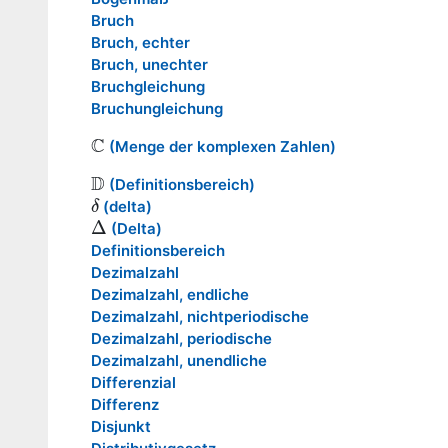
Bruch
Bruch, echter
Bruch, unechter
Bruchgleichung
Bruchungleichung
C
(Menge der komplexen Zahlen)
C
D
(Definitionsbereich)
D
(delta)
δ
δ
Δ
(Delta)
Δ
Definitionsbereich
Dezimalzahl
Dezimalzahl, endliche
Dezimalzahl, nichtperiodische
Dezimalzahl, periodische
Dezimalzahl, unendliche
Differenzial
Differenz
Disjunkt