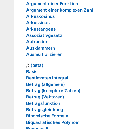
Argument einer Funktion
Argument einer komplexen Zahl
Arkuskosinus
Arkussinus
Arkustangens
Assoziativgesetz
Aufrunden
Ausklammern
Ausmultiplizieren
(beta)
β
β
Basis
Bestimmtes Integral
Betrag (allgemein)
Betrag (komplexe Zahlen)
Betrag (Vektoren)
Betragsfunktion
Betragsgleichung
Binomische Formeln
Biquadratisches Polynom
Bogenmaß