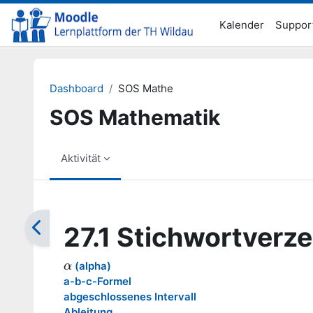
Zum Hauptinhalt
Kalender
Suppor
Dashboard
SOS Mathe
SOS Mathematik
Aktivität
Abschlussbedingungen
27.1 Stichwortverze
(alpha)
α
α
a-b-c-Formel
abgeschlossenes Intervall
Ableitung