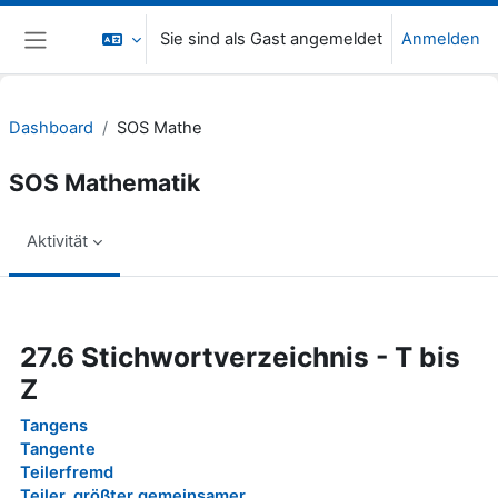
Zum Hauptinhalt
Sie sind als Gast angemeldet
Anmelden
Website-Übersicht
Dashboard
SOS Mathe
SOS Mathematik
Aktivität
Abschlussbedingungen
27.6 Stichwortverzeichnis - T bis
Z
Tangens
Tangente
Teilerfremd
Teiler, größter gemeinsamer