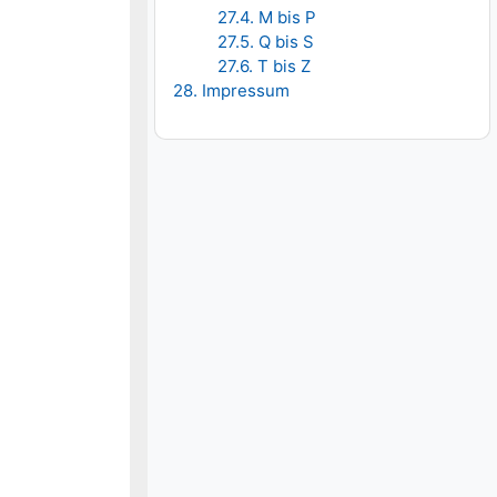
27.4. M bis P
27.5. Q bis S
27.6. T bis Z
28. Impressum