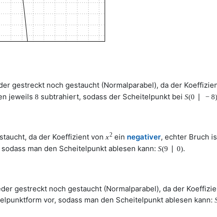
er gestreckt noch gestaucht (Normalparabel), da der Koeffizie
en jeweils
subtrahiert, sodass der Scheitelpunkt bei
8
S
(
0
∣
−
8
2
staucht, da der Koeffizient von
ein
negativer
, echter Bruch is
x
r, sodass man den Scheitelpunkt ablesen kann:
.
S
(
9
∣
0
)
der gestreckt noch gestaucht (Normalparabel), da der Koeffizi
eitelpunktform vor, sodass man den Scheitelpunkt ablesen kann: