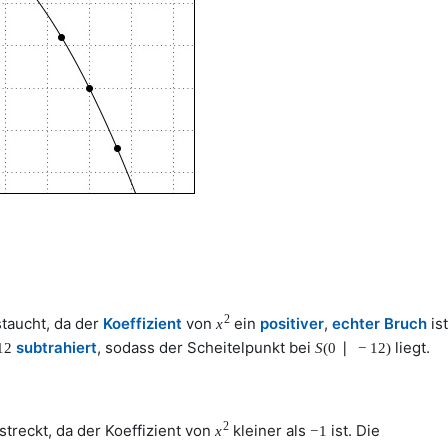
2
taucht, da der
Koeffizient
von
ein
positiver
,
echter Bruch
ist
x
subtrahiert
, sodass der Scheitelpunkt bei
liegt.
12
S
(
0
∣
−
12
)
2
treckt, da der Koeffizient von
kleiner als
ist. Die
x
−
1