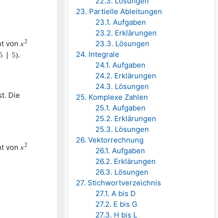
22.3. Lösungen
23. Partielle Ableitungen
23.1. Aufgaben
23.2. Erklärungen
2
nt von
23.3. Lösungen
x
24. Integrale
.
5
∣
5
)
24.1. Aufgaben
24.2. Erklärungen
24.3. Lösungen
st. Die
25. Komplexe Zahlen
25.1. Aufgaben
25.2. Erklärungen
25.3. Lösungen
26. Vektorrechnung
2
nt von
x
26.1. Aufgaben
26.2. Erklärungen
26.3. Lösungen
27. Stichwortverzeichnis
27.1. A bis D
27.2. E bis G
27.3. H bis L