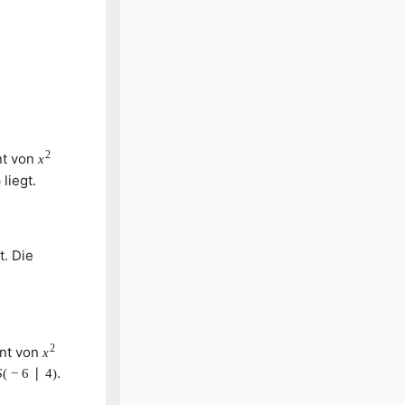
2
nt von
x
liegt.
)
t. Die
2
ent von
x
.
S
(
−
6
∣
4
)