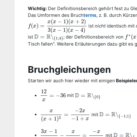
Wichtig:
Der Definitionsbereich gehört fest zu G
Das Umformen des Bruch
terms
, z. B. durch Kürze
(
−
1
)
(
+
2
)
x
x
x
(
)
=
ist
nicht
identisch mit
f
f
(
x
x
)
=
x
(
x
−
1
)
(
x
+
2
)
3
(
x
−
1
)
(
x
−
4
)
3
(
−
1
)
(
−
4
)
x
x
D
R
∗
=
∖
(
ist
; der Definitionsbereich von
D
=
R
∖
{
1
;
4
}
f
x
f
∗
(
x
)
{
1
;
4
}
Tisch fallen". Weitere Erläuterungen dazu gibt es 
Bruchgleichungen
Starten wir auch hier wieder mit einigen
Beispiele
12
D
R
=
−
36
=
∖
mit
12
x
=
−
36
D
=
R
∖
{
0
}
{
0
}
x
−
2
x
x
D
R
=
=
∖
mit
x
(
x
+
1
)
3
=
−
2
x
−
1
+
x
D
=
R
∖
{
−
1
;
1
}
{
−
1
;
1
}
−
1
+
3
(
+
1
)
x
x
3
−
1
−
x
x
x
D
R
−
=
=
∖
mit
3
x
−
1
x
2
−
4
−
x
x
−
2
=
−
x
x
+
2
D
=
R
∖
{
−
2
;
2
{