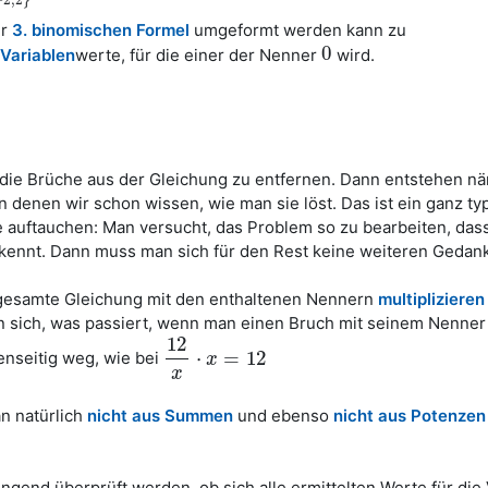
er
3. binomischen Formel
umgeformt werden kann zu
0
i
Variablen
werte, für die einer der Nenner
wird.
0
, die Brüche aus der Gleichung zu entfernen. Dann entstehen nä
on denen wir schon wissen, wie man sie löst. Das ist ein ganz ty
auftauchen: Man versucht, das Problem so zu bearbeiten, das
ennt. Dann muss man sich für den Rest keine weiteren Gedan
 gesamte Gleichung mit den enthaltenen Nennern
multiplizieren
rn sich, was passiert, wenn man einen Bruch mit seinem Nenner
12
⋅
=
12
nseitig weg, wie bei
12
x
⋅
x
=
x
12
x
n natürlich
nicht aus Summen
und ebenso
nicht aus Potenzen
nd überprüft werden, ob sich alle ermittelten Werte für die 