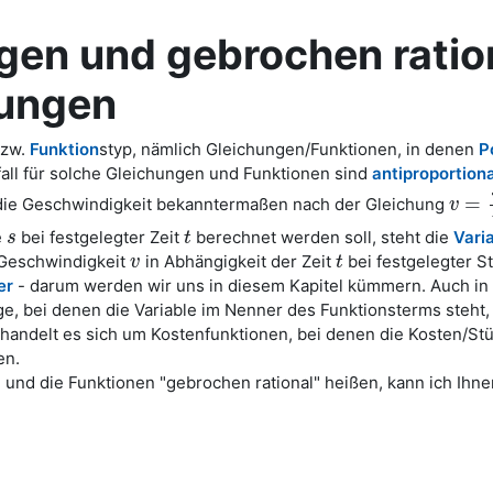
gen und gebrochen ratio
rungen
bzw.
Funktion
styp, nämlich Gleichungen/Funktionen, in denen
P
ll für solche Gleichungen und Funktionen sind
antiproportion
=
die Geschwindigkeit bekanntermaßen nach der Gleichung
v
v
=
s
t
e
bei festgelegter Zeit
berechnet werden soll, steht die
Vari
s
s
t
t
 Geschwindigkeit
in Abhängigkeit der Zeit
bei festgelegter S
v
v
t
t
er
- darum werden wir uns in diesem Kapitel kümmern. Auch in
 bei denen die Variable im Nenner des Funktionsterms steht, 
handelt es sich um Kostenfunktionen, bei denen die Kosten/St
en.
nd die Funktionen "gebrochen rational" heißen, kann ich Ihne