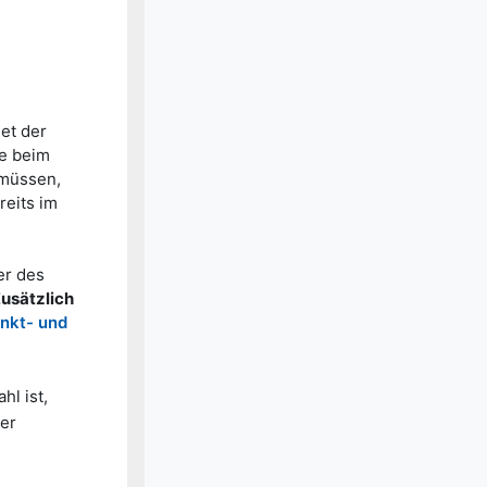
et der
ie beim
 müssen,
reits im
er des
usätzlich
nkt- und
hl ist,
ier