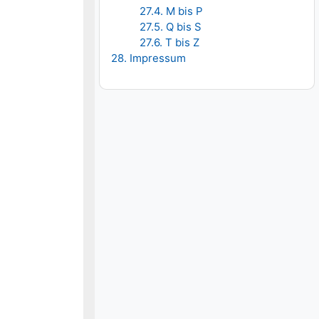
27.4. M bis P
27.5. Q bis S
27.6. T bis Z
28. Impressum
Zeile:
24
(
x
+
6
)
+
6
x
(
x
+
6
)
=
−
2
x
2
+
11
x
(
x
+
6
)
24
x
+
144
+
6
x
2
+
36
x
=
−
2
x