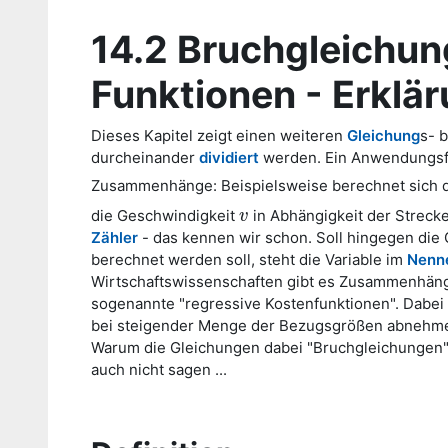
14.2 Bruchgleichun
Funktionen - Erklä
Dieses Kapitel zeigt einen weiteren
Gleichung
s- 
durcheinander
dividiert
werden. Ein Anwendungsfa
Zusammenhänge: Beispielsweise berechnet sich 
die Geschwindigkeit
in Abhängigkeit der Streck
v
v
Zähler
- das kennen wir schon. Soll hingegen die
berechnet werden soll, steht die Variable im
Nenn
Wirtschaftswissenschaften gibt es Zusammenhänge,
sogenannte "regressive Kostenfunktionen". Dabei 
bei steigender Menge der Bezugsgrößen abnehm
Warum die Gleichungen dabei "Bruchgleichungen" u
auch nicht sagen ...