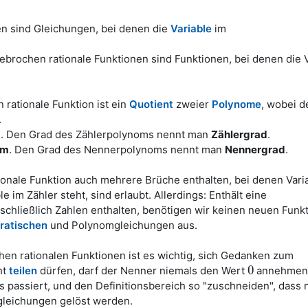
n sind Gleichungen, bei denen die
Variable
im
brochen rationale Funktionen sind Funktionen, bei denen die V
rationale Funktion ist ein
Quotient
zweier
Polynome
, wobei d
.
m
. Den Grad des Zählerpolynoms nennt man
Zählergrad
.
om
. Den Grad des Nennerpolynoms nennt man
Nennergrad
.
ionale Funktion auch mehrere Brüche enthalten, bei denen Vari
 im Zähler steht, sind erlaubt. Allerdings: Enthält eine
chließlich Zahlen enthalten, benötigen wir keinen neuen Funk
ratischen
und Polynomgleichungen aus.
n rationalen Funktionen ist es wichtig, sich Gedanken zum
0
ht
teilen
dürfen, darf der Nenner niemals den Wert
annehmen.
0
 passiert, und den Definitionsbereich so "zuschneiden", dass 
gleichungen gelöst werden.