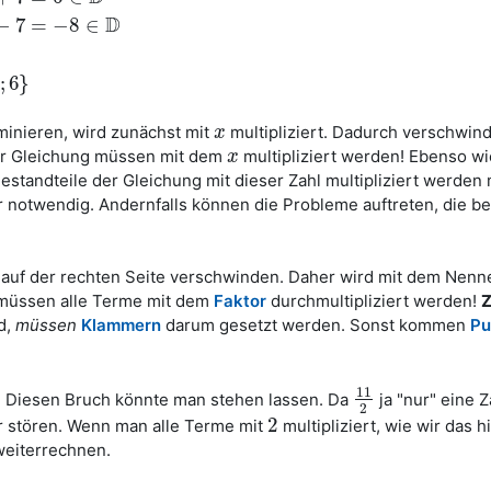
D
−
7
=
−
8
∈
;
6
}
minieren, wird zunächst mit
multipliziert. Dadurch verschwind
x
x
r Gleichung müssen mit dem
multipliziert werden! Ebenso w
x
x
estandteile der Gleichung mit dieser Zahl multipliziert werden
r notwendig. Andernfalls können die Probleme auftreten, die be
ch auf der rechten Seite verschwinden. Daher wird mit dem Nenn
r müssen alle Terme mit dem
Faktor
durchmultipliziert werden!
Z
rd,
müssen
Klammern
darum gesetzt werden. Sonst kommen
Pu
11
. Diesen Bruch könnte man stehen lassen. Da
ja "nur" eine Za
11
2
2
2
r stören. Wenn man alle Terme mit
multipliziert, wie wir das h
2
weiterrechnen.