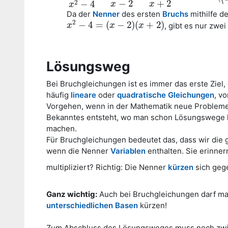
−
2
+
2
2
−
4
x
x
x
Da der
Nenner
des ersten
Bruchs
mithilfe d
2
−
4
=
(
−
2
)
(
+
2
)
, gibt es nur zwe
x
x
2
−
4
=
(
x
−
2
)
(
x
x
+
2
)
x
Lösungsweg
Bei Bruchgleichungen ist es immer das erste Ziel
häufig
lineare
oder
quadratische Gleichungen
, v
Vorgehen, wenn in der Mathematik neue Probleme 
Bekanntes entsteht, wo man schon Lösungswege k
machen.
Für Bruchgleichungen bedeutet das, dass wir die
wenn die Nenner
Variablen
enthalten. Sie erinne
multipliziert? Richtig: Die Nenner
kürzen
sich gege
Ganz wichtig:
Auch bei Bruchgleichungen darf ma
unterschiedlichen Basen
kürzen!
Zum Abschluss des Lösungsweges muss noch zwinge