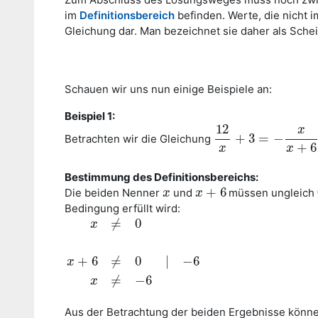
im
Definitionsbereich
befinden. Werte, die nicht i
Gleichung dar. Man bezeichnet sie daher als Sche
Schauen wir uns nun einige Beispiele an:
Beispiel 1:
12
x
+
3
=
−
Betrachten wir die Gleichung
12
x
+
3
=
−
x
x
+
6
+
11
2
+
6
x
x
Bestimmung des Definitionsbereichs:
+
6
Die beiden Nenner
und
müssen ungleich
x
x
x
x
+
6
Bedingung erfüllt wird:
≠
0
x
x
≠
0
x
+
6
≠
0
|
−
6
x
≠
−
6
+
6
≠
0
|
−
6
x
≠
−
6
x
Aus der Betrachtung der beiden Ergebnisse können