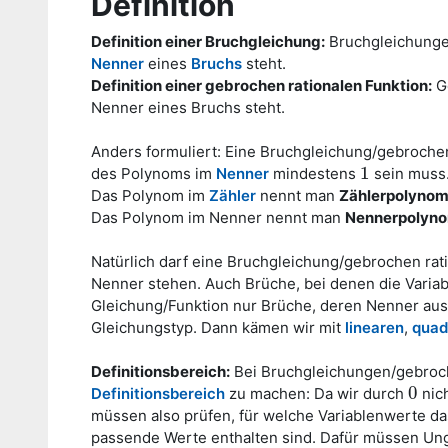
Definition
Definition einer Bruchgleichung:
Bruchgleichunge
Nenner
eines
Bruchs
steht.
Definition einer gebrochen rationalen Funktion:
Ge
Nenner eines Bruchs steht.
Anders formuliert: Eine Bruchgleichung/gebrochen 
1
des Polynoms im
Nenner
mindestens
sein muss
1
Das Polynom im
Zähler
nennt man
Zählerpolyno
Das Polynom im Nenner nennt man
Nennerpolyn
Natürlich darf eine Bruchgleichung/gebrochen rat
Nenner stehen. Auch Brüche, bei denen die Variable
Gleichung/Funktion nur Brüche, deren Nenner auss
Gleichungstyp. Dann kämen wir mit
linearen
,
quad
Definitionsbereich:
Bei Bruchgleichungen/gebroche
0
Definitionsbereich
zu machen: Da wir durch
nic
0
müssen also prüfen, für welche Variablenwerte das
passende Werte enthalten sind. Dafür müssen Un