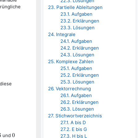
22.3. Lösungen
prüngliche
23. Partielle Ableitungen
23.1. Aufgaben
23.2. Erklärungen
23.3. Lösungen
24. Integrale
24.1. Aufgaben
24.2. Erklärungen
24.3. Lösungen
25. Komplexe Zahlen
25.1. Aufgaben
25.2. Erklärungen
25.3. Lösungen
diese
26. Vektorrechnung
26.1. Aufgaben
26.2. Erklärungen
26.3. Lösungen
27. Stichwortverzeichnis
27.1. A bis D
27.2. E bis G
6
0
und
0
27.3. H bis L