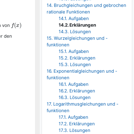
14. Bruchgleichungen und gebrochen
rationale Funktionen
14.1. Aufgaben
(
)
14.2. Erklärungen
h von
f
f
(
x
x
)
14.3. Lösungen
er den
15. Wurzelgleichungen und -
funktionen
15.1. Aufgaben
15.2. Erklärungen
15.3. Lösungen
16. Exponentialgleichungen und -
funktionen
16.1. Aufgaben
16.2. Erklärungen
16.3. Lösungen
17. Logarithmusgleichungen und -
funktionen
17.1. Aufgaben
17.2. Erklärungen
17.3. Lösungen