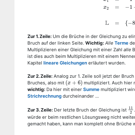
1
=
−
1
x
2
L
=
{
−
8
Zur 1. Zeile:
Um die Brüche in der Gleichung zu eli
Bruch auf der linken Seite.
Wichtig:
Alle
Terme
de
Multiplizieren einer Gleichung mit einer Zahl
alle
B
ist dies auch beim Multiplizieren mit einem Nenne
Kapitel
lineare Gleichungen
erläutert wurden.
Zur 2. Zeile:
Analog zur 1. Zeile soll jetzt der Bru
(
+
6
)
Bruches, also mit
multipliziert. Auch hie
(
x
x
+
6
)
wichtig:
Da hier mit einer
Summe
multipliziert wi
Strichrechnung
durcheinander ...
11
Zur 3. Zeile:
Der letzte Bruch der Gleichung ist
11
2
2
würde er beim restlichen Lösungsweg nicht weite
gemacht haben, kann man komplett ohne Brüche 