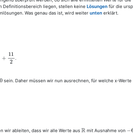
m Definitionsbereich liegen, stellen keine
Lösungen
für die urs
inlösungen. Was genau das ist, wird weiter
unten
erklärt.
11
+
.
2
0
sein. Daher müssen wir nun ausrechnen, für welche x-Werte 
0
R
−
 wir ableiten, dass wir alle Werte aus
mit Ausnahme von
R
−
6