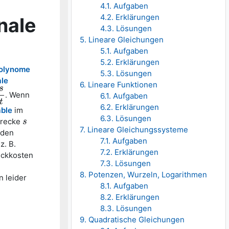
4.1. Aufgaben
4.2. Erklärungen
nale
4.3. Lösungen
5. Lineare Gleichungen
5.1. Aufgaben
5.2. Erklärungen
olynome
5.3. Lösungen
ale
6. Lineare Funktionen
s
. Wenn
6.1. Aufgaben
t
6.2. Erklärungen
able
im
6.3. Lösungen
trecke
s
s
7. Lineare Gleichungssysteme
 den
7.1. Aufgaben
z. B.
7.2. Erklärungen
ückkosten
7.3. Lösungen
8. Potenzen, Wurzeln, Logarithmen
n leider
8.1. Aufgaben
8.2. Erklärungen
8.3. Lösungen
9. Quadratische Gleichungen