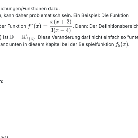
leichungen/Funktionen dazu.
n, kann daher problematisch sein. Ein Beispiel: Die Funktion
(
+
2
)
x
x
∗
(
)
=
 der Funktion
. Denn: Der Definitionsbereic
f
x
f
∗
(
x
)
=
x
(
x
+
2
)
3
(
x
−
4
)
3
(
−
4
)
x
D
R
)
=
∖
ist
. Diese Veränderung darf nicht einfach so "unt
D
=
R
∖
{
4
}
{
4
}
(
)
ganz unten in diesem Kapitel bei der Beispielfunktion
.
f
f
5
(
x
x
)
5
n
:
}
−
2
;
2
}