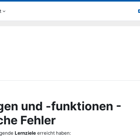
t
gen und -funktionen -
che Fehler
olgende
Lernziele
erreicht haben: