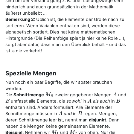
sind bei der Verständigung z. B. über Lösungswege sehr
hinderlich und auch grundsätzlich in der Mathematik
äußerst unbeliebt ...
Bemerkung 2:
Üblich ist, die Elemente der Größe nach zu
sortieren. Wenn Variablen enthalten sind, werden diese
alphabetisch sortiert. Dies hat keine mathematischen
Hintergründe (Die Reihenfolge spielt ja hier keine Rolle ...),
sorgt aber dafür, dass man den Überblick behält - und das
ist ja nie verkehrt!
Spezielle Mengen
Nun noch ein paar Begriffe, die wir später brauchen
werden:
Die
Schnittmenge
zweier gegebener Mengen
und
M
M
S
A
A
S
umfasst alle Elemente, die
sowohl
in
als auch
in
B
B
A
A
B
B
enthalten sind. Anders formuliert: Alle Elemente der
Schnittmenge müssen in
und
in
liegen. Mengen,
A
A
B
B
deren Schnittmenge leer ist, nennt man
disjunkt
. Dann
haben die Mengen keine gemeinsamen Elemente.
Beispiel:
Nehmen wir
und
von oben. Nur die
M
M
1
M
M
2
1
2