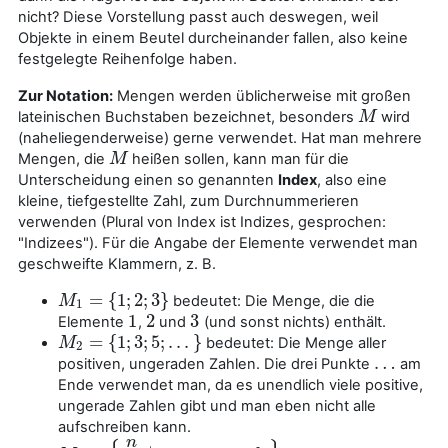
nicht? Diese Vorstellung passt auch deswegen, weil
Objekte in einem Beutel durcheinander fallen, also keine
festgelegte Reihenfolge haben.
Zur Notation:
Mengen werden üblicherweise mit großen
lateinischen Buchstaben bezeichnet, besonders
wird
M
M
(naheliegenderweise) gerne verwendet. Hat man mehrere
Mengen, die
heißen sollen, kann man für die
M
M
Unterscheidung einen so genannten
Index
, also eine
kleine, tiefgestellte Zahl, zum Durchnummerieren
verwenden (Plural von Index ist Indizes, gesprochen:
"Indizees"). Für die Angabe der Elemente verwendet man
geschweifte Klammern, z. B.
=
{
1
;
2
;
3
}
bedeutet: Die Menge, die die
M
M
1
=
{
1
;
2
;
3
}
1
1
2
3
Elemente
,
und
(und sonst nichts) enthält.
1
2
3
=
{
1
;
3
;
5
;
.
.
.
}
bedeutet: Die Menge aller
M
M
2
=
{
1
;
3
;
5
;
.
.
.
}
2
…
positiven, ungeraden Zahlen. Die drei Punkte
am
…
Ende verwendet man, da es unendlich viele positive,
ungerade Zahlen gibt und man eben nicht alle
aufschreiben kann.
n