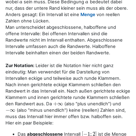
wobei
sein muss. Diese Bedingung
bedeutet dabei
a
a
a
a
nur, dass der untere Rand kleiner sein muss als der obere.
Anders gesagt: Ein Intervall ist eine
Menge
von reellen
Zahlen ohne Lücken.
Man unterscheidet abgeschlossene, halboffene und
offene Intervalle: Bei offenen Intervallen sind die
Randwerte nicht im Intervall enthalten. Abgeschlossene
Intervalle umfassen auch die Randwerte. Halboffene
Intervalle beinhalten einen der beiden Randwerte.
Zur Notation:
Leider ist die Notation hier nicht ganz
eindeutig: Man verwendet für die Darstellung von
Intervallen eckige und teilweise auch runde Klammern.
Nach innen gerichtete eckige Klammern schließen den
Randwert in das Intervall ein. Nach außen gerichtete eckige
Klammern und innen gerichtete runde Klammern schließen
+
∞
den Randwert aus. Da
(also "plus unendlich") und
+
∞
−
∞
(also "minus unendlich") keine (reellen) Zahlen sind,
−
∞
muss das Intervall hier immer offen bzw. halboffen sein.
Hier ein paar Beispiele:
[
−
1
;
2
]
Das
abgeschlossene
Intervall
ist die Menge
[
−
1
;
2
]