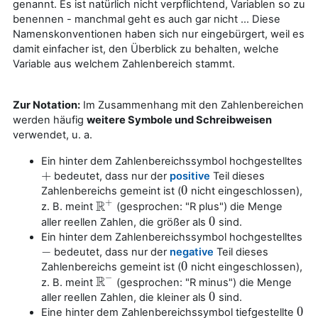
genannt. Es ist natürlich nicht verpflichtend, Variablen so zu
benennen - manchmal geht es auch gar nicht ... Diese
Namenskonventionen haben sich nur eingebürgert, weil es
damit einfacher ist, den Überblick zu behalten, welche
Variable aus welchem Zahlenbereich stammt.
Zur Notation:
Im Zusammenhang mit den Zahlenbereichen
werden häufig
weitere Symbole und Schreibweisen
verwendet, u. a.
Ein hinter dem Zahlenbereichssymbol hochgestelltes
+
bedeutet, dass nur der
positive
Teil dieses
+
0
Zahlenbereichs gemeint ist (
nicht eingeschlossen),
0
+
R
z. B. meint
(gesprochen: "R plus") die Menge
R
+
0
aller reellen Zahlen, die größer als
sind.
0
Ein hinter dem Zahlenbereichssymbol hochgestelltes
−
bedeutet, dass nur der
negative
Teil dieses
−
0
Zahlenbereichs gemeint ist (
nicht eingeschlossen),
0
−
R
z. B. meint
(gesprochen: "R minus") die Menge
R
−
0
aller reellen Zahlen, die kleiner als
sind.
0
0
Eine hinter dem Zahlenbereichssymbol tiefgestellte
0