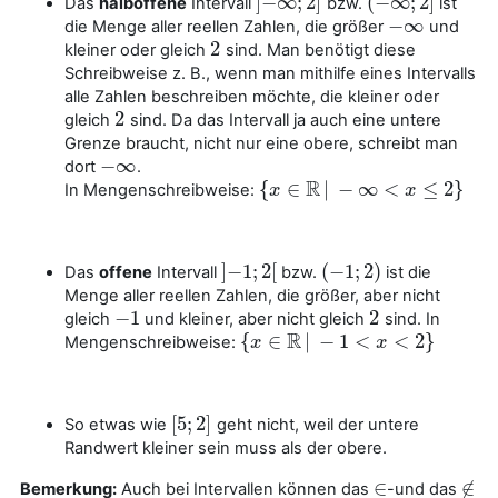
]
−
∞
;
2
]
(
−
∞
;
2
]
Das
halboffene
Intervall
bzw.
ist
]
−
∞
;
2
]
(
−
∞
;
2
]
−
∞
die Menge aller reellen Zahlen, die größer
und
−
∞
2
kleiner oder gleich
sind. Man benötigt diese
2
Schreibweise z. B., wenn man mithilfe eines Intervalls
alle Zahlen beschreiben möchte, die kleiner oder
2
gleich
sind. Da das Intervall ja auch eine untere
2
Grenze braucht, nicht nur eine obere, schreibt man
−
∞
dort
.
−
∞
R
{
∈
|
−
∞
<
≤
2
}
In Mengenschreibweise:
{
x
x
∈
R
|
−
∞
<
x
≤
2
}
x
]
−
1
;
2
[
(
−
1
;
2
)
Das
offene
Intervall
bzw.
ist die
]
−
1
;
2
[
(
−
1
;
2
)
Menge aller reellen Zahlen, die größer, aber nicht
−
1
2
gleich
und kleiner, aber nicht gleich
sind. In
−
1
2
R
{
∈
|
−
1
<
<
2
}
Mengenschreibweise:
{
x
x
∈
R
|
−
1
<
x
<
2
}
x
[
5
;
2
]
So etwas wie
geht nicht, weil der untere
[
5
;
2
]
Randwert kleiner sein muss als der obere.
∈
∉
Bemerkung:
Auch bei Intervallen können das
-und das
∈
∉