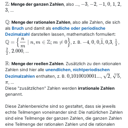
Z
−
3
−
2
−
1
0
1
2
:
Menge der ganzen Zahlen
, also ...,
,
,
,
,
,
,
Z
−
3
−
2
−
1
0
1
2
3
, ...
3
Q
:
Menge der rationalen Zahlen
, also alle Zahlen, die sich
Q
als
Bruch
und damit als
endliche oder periodische
Dezimalzahl
darstellen lassen, mathematisch formuliert:
n
{
}
¯
¯
¯
1
Q
Z
=
|
,
∈
;
≠
0
−
4
0
0
,
1
0
,
3
, z. B.
,
,
,
,
,
Q
=
{
n
m
|
n
,
m
∈
n
Z
;
m
m
≠
0
}
m
−
4
0
0
,
1
¯
0
,
3
1
3
3
m
2
2.000
,
, ...
2
2
2.000
2
R
:
Menge der reellen Zahlen
. Zusätzlich zu den rationalen
R
Zahlen sind hier alle
unendlichen, nichtperiodischen
–
–
√
√
0,101
0010001...
2
5
3
Dezimalzahlen
enthalten, z. B.
,
,
,
0,101
0010001...
2
5
3
, ...
π
π
Diese "zusätzlichen" Zahlen werden
irrationale Zahlen
genannt.
Diese Zahlenbereiche sind so gestaltet, dass sie jeweils
echte Teilmengen voneinander sind: Die natürlichen Zahlen
sind eine Teilmenge der ganzen Zahlen, die ganzen Zahlen
eine Teilmenge der rationalen Zahlen und die rationalen