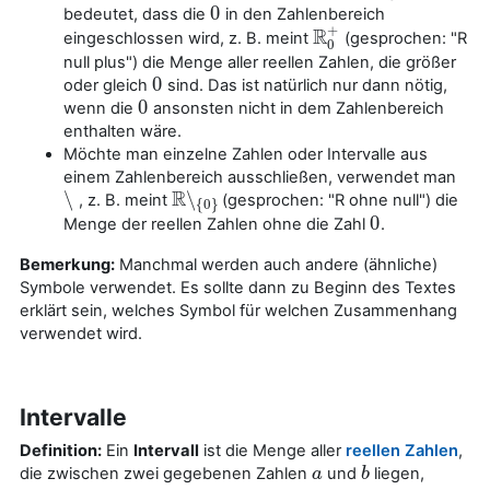
0
bedeutet, dass die
in den Zahlenbereich
0
+
R
eingeschlossen wird, z. B. meint
(gesprochen: "R
R
0
+
0
null plus") die Menge aller reellen Zahlen, die größer
0
oder gleich
sind. Das ist natürlich nur dann nötig,
0
0
wenn die
ansonsten nicht in dem Zahlenbereich
0
enthalten wäre.
Möchte man einzelne Zahlen oder Intervalle aus
einem Zahlenbereich ausschließen, verwendet man
R
∖
∖
, z. B. meint
(gesprochen: "R ohne null") die
∖
R
∖
{
0
}
{
0
}
0
Menge der reellen Zahlen ohne die Zahl
.
0
Bemerkung:
Manchmal werden auch andere (ähnliche)
Symbole verwendet. Es sollte dann zu Beginn des Textes
erklärt sein, welches Symbol für welchen Zusammenhang
verwendet wird.
Intervalle
Definition:
Ein
Intervall
ist die Menge aller
reellen Zahlen
,
die zwischen zwei gegebenen Zahlen
und
liegen,
a
a
b
b