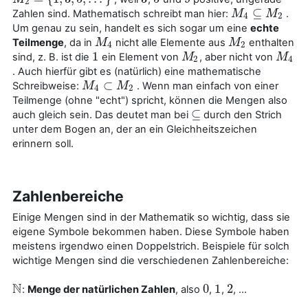
2
⊆
Zahlen sind. Mathematisch schreibt man hier:
.
M
M
4
⊆
M
2
M
4
2
Um genau zu sein, handelt es sich sogar um eine
echte
Teilmenge
, da in
nicht alle Elemente aus
enthalten
M
M
4
M
M
2
4
2
1
sind, z. B. ist die
ein Element von
, aber nicht von
1
M
M
2
M
M
4
2
4
. Auch hierfür gibt es (natürlich) eine mathematische
⊂
Schreibweise:
. Wenn man einfach von einer
M
M
4
⊂
M
2
M
4
2
Teilmenge (ohne "echt") spricht, können die Mengen also
⊆
auch gleich sein. Das deutet man bei
durch den Strich
⊆
unter dem Bogen an, der an ein Gleichheitszeichen
erinnern soll.
Zahlenbereiche
Einige Mengen sind in der Mathematik so wichtig, dass sie
eigene Symbole bekommen haben. Diese Symbole haben
meistens irgendwo einen Doppelstrich. Beispiele für solch
wichtige Mengen sind die verschiedenen Zahlenbereiche:
N
0
1
2
:
Menge der natürlichen Zahlen
, also
,
,
, ...
N
0
1
2