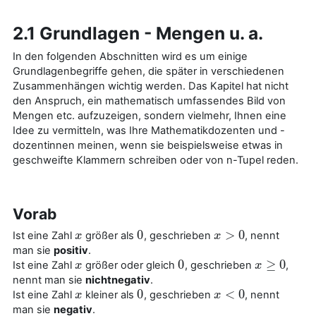
2.1 Grundlagen - Mengen u. a.
In den folgenden Abschnitten wird es um einige
Grundlagenbegriffe gehen, die später in verschiedenen
Zusammenhängen wichtig werden. Das Kapitel hat nicht
den Anspruch, ein mathematisch umfassendes Bild von
Mengen etc. aufzuzeigen, sondern vielmehr, Ihnen eine
Idee zu vermitteln, was Ihre Mathematikdozenten und -
dozentinnen meinen, wenn sie beispielsweise etwas in
geschweifte Klammern schreiben oder von n-Tupel reden.
Vorab
0
>
0
Ist eine Zahl
größer als
, geschrieben
, nennt
x
x
0
x
x
>
0
man sie
positiv
.
0
≥
0
Ist eine Zahl
größer oder gleich
, geschrieben
,
x
x
0
x
x
≥
0
nennt man sie
nichtnegativ
.
0
<
0
Ist eine Zahl
kleiner als
, geschrieben
, nennt
x
x
0
x
x
<
0
man sie
negativ
.