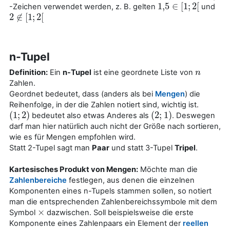
1
,
5
∈
[
1
;
2
[
-Zeichen verwendet werden, z. B. gelten
und
1
,
5
∈
[
1
;
2
[
2
∉
[
1
;
2
[
2
∉
[
1
;
2
[
n-Tupel
Definition:
Ein
n-Tupel
ist eine geordnete Liste von
n
n
Zahlen.
Geordnet bedeutet, dass (anders als bei
Mengen
) die
Reihenfolge, in der die Zahlen notiert sind, wichtig ist.
(
1
;
2
)
(
2
;
1
)
bedeutet also etwas Anderes als
. Deswegen
(
1
;
2
)
(
2
;
1
)
darf man hier natürlich auch nicht der Größe nach sortieren,
wie es für Mengen empfohlen wird.
Statt 2-Tupel sagt man
Paar
und statt 3-Tupel
Tripel
.
Kartesisches Produkt von Mengen:
Möchte man die
Zahlenbereiche
festlegen, aus denen die einzelnen
Komponenten eines n-Tupels stammen sollen, so notiert
man die entsprechenden Zahlenbereichssymbole mit dem
×
Symbol
dazwischen. Soll beispielsweise die erste
×
Komponente eines Zahlenpaars ein Element der
reellen