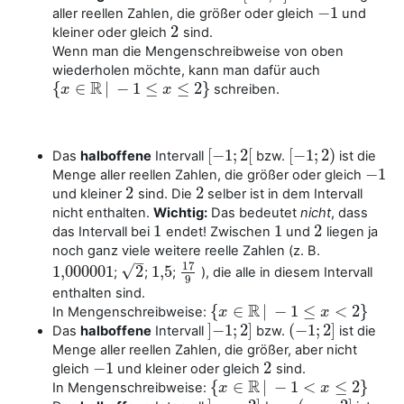
−
1
aller reellen Zahlen, die größer oder gleich
und
−
1
2
kleiner oder gleich
sind.
2
Wenn man die Mengenschreibweise von oben
wiederholen möchte, kann man dafür auch
R
{
∈
|
−
1
≤
≤
2
}
schreiben.
{
x
x
∈
R
|
−
1
≤
x
≤
2
}
x
[
−
1
;
2
[
[
−
1
;
2
)
Das
halboffene
Intervall
bzw.
ist die
[
−
1
;
2
[
[
−
1
;
2
)
−
1
Menge aller reellen Zahlen, die größer oder gleich
−
1
2
2
und kleiner
sind. Die
selber ist in dem Intervall
2
2
nicht enthalten.
Wichtig:
Das bedeutet
nicht
, dass
1
1
2
das Intervall bei
endet! Zwischen
und
liegen ja
1
1
2
noch ganz viele weitere reelle Zahlen (z. B.
–
17
√
1,000
001
2
1
,
5
;
;
;
), die alle in diesem Intervall
1,000
001
2
1
,
5
17
9
9
enthalten sind.
R
{
∈
|
−
1
≤
<
2
}
In Mengenschreibweise:
{
x
x
∈
R
|
−
1
≤
x
<
2
}
x
]
−
1
;
2
]
(
−
1
;
2
]
Das
halboffene
Intervall
bzw.
ist die
]
−
1
;
2
]
(
−
1
;
2
]
Menge aller reellen Zahlen, die größer, aber nicht
−
1
2
gleich
und kleiner oder gleich
sind.
−
1
2
R
{
∈
|
−
1
<
≤
2
}
In Mengenschreibweise:
{
x
x
∈
R
|
−
1
<
x
≤
2
}
x