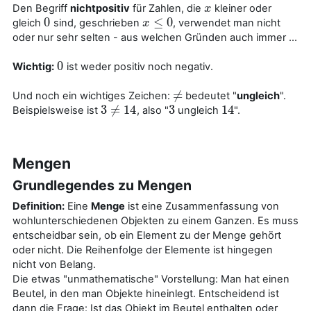
Den Begriff
nichtpositiv
für Zahlen, die
kleiner oder
x
x
0
≤
0
gleich
sind, geschrieben
, verwendet man nicht
0
x
x
≤
0
oder nur sehr selten - aus welchen Gründen auch immer ...
0
Wichtig:
ist weder positiv noch negativ.
0
≠
Und noch ein wichtiges Zeichen:
bedeutet "
ungleich
".
≠
3
≠
14
3
14
Beispielsweise ist
, also "
ungleich
".
3
≠
14
3
14
Mengen
Grundlegendes zu Mengen
Definition:
Eine
Menge
ist eine Zusammenfassung von
wohlunterschiedenen Objekten zu einem Ganzen. Es muss
entscheidbar sein, ob ein Element zu der Menge gehört
oder nicht. Die Reihenfolge der Elemente ist hingegen
nicht von Belang.
Die etwas "unmathematische" Vorstellung: Man hat einen
Beutel, in den man Objekte hineinlegt. Entscheidend ist
dann die Frage: Ist das Objekt im Beutel enthalten oder