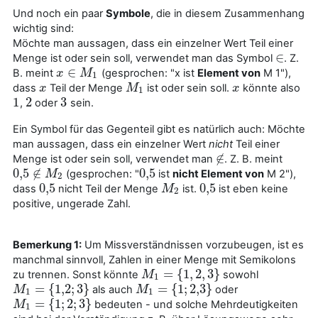
Und noch ein paar
Symbole
, die in diesem Zusammenhang
wichtig sind:
Möchte man aussagen, dass ein einzelner Wert Teil einer
∈
Menge ist oder sein soll, verwendet man das Symbol
. Z.
∈
∈
B. meint
(gesprochen: "x ist
Element von
M 1"),
x
x
∈
M
M
1
1
dass
Teil der Menge
ist oder sein soll.
könnte also
x
x
M
M
1
x
x
1
1
2
3
,
oder
sein.
1
2
3
Ein Symbol für das Gegenteil gibt es natürlich auch: Möchte
man aussagen, dass ein einzelner Wert
nicht
Teil einer
∉
Menge ist oder sein soll, verwendet man
. Z. B. meint
∉
0
,
5
∉
0
,
5
(gesprochen: "
ist
nicht Element von
M 2"),
0
,
5
∉
M
M
2
0
,
5
2
0
,
5
0
,
5
dass
nicht Teil der Menge
ist.
ist eben keine
0
,
5
M
M
2
0
,
5
2
positive, ungerade Zahl.
Bemerkung 1:
Um Missverständnissen vorzubeugen, ist es
manchmal sinnvoll, Zahlen in einer Menge mit Semikolons
=
{
1
,
2
,
3
}
zu trennen. Sonst könnte
sowohl
M
M
1
=
{
1
,
2
,
3
}
1
=
{
1
,
2
;
3
}
=
{
1
;
2
,
3
}
als auch
oder
M
M
1
=
{
1
,
2
;
3
}
M
M
1
=
{
1
;
2
,
3
}
1
1
=
{
1
;
2
;
3
}
bedeuten - und solche Mehrdeutigkeiten
M
M
1
=
{
1
;
2
;
3
}
1