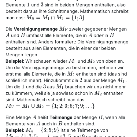
1
3
Elemente
und
sind in beiden Mengen enthalten, also
1
3
besteht daraus ihre Schnittmenge. Mathematisch schreibt
=
∩
=
{
1
;
3
}
man das:
M
M
S
=
M
1
M
∩
M
2
=
{
M
1
;
3
}
1
2
S
Die
Vereinigungsmenge
zweier gegebener Mengen
M
M
V
V
und
umfasst alle Elemente, die in
oder
in
A
A
B
B
A
A
B
B
enthalten sind. Anders formuliert: Die Vereinigungsmenge
besteht aus allen Elementen, die in einer der beiden
Mengen liegen.
Beispiel:
Wir schauen wieder
und
von oben an.
M
M
1
M
M
2
1
2
Um die Vereinigungsmenge zu bestimmen, nehmen wir
erst mal alle Elemente, die in
enthalten sind (das sind
M
M
2
2
2
schließlich mehr). Hinzukommt die
aus der Menge
.
2
M
M
1
1
1
3
Um die
und die
aus
brauchen wir uns nicht mehr
1
3
M
M
1
1
zu kümmern, weil sie ja sowieso schon in
enthalten
M
M
2
2
sind. Mathematisch schreibt man das:
=
∪
=
{
1
;
2
;
3
;
5
;
7
;
9
;
…
}
M
M
V
=
M
1
∪
M
M
2
=
{
M
1
;
2
;
3
;
5
;
7
;
9
;
…
}
1
2
V
Eine Menge
heißt
Teilmenge
der Menge
, wenn alle
A
A
B
B
Elemente von
auch in
enthalten sind.
A
A
B
B
=
{
3
;
5
;
9
}
Beispiel:
ist eine Teilmenge von
M
M
4
=
{
3
;
5
;
9
}
4
=
{
1
;
3
;
5
;
.
.
.
}
3
5
9
, weil
,
und
positive, ungerade
M
M
2
=
{
1
;
3
;
5
;
.
.
.
}
3
5
9