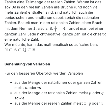
Zahlen eine Teilmenge der reellen Zahlen. Warum ist das
so? Da in den reellen Zahlen alle Brüche (und noch viel
mehr Zahlen) enthalten sind, sind natürlich auch die
periodischen und endlichen dabei, sprich die rationalen
Zahlen. Bastelt man in den rationalen Zahlen einen Bruch
4
1
=
4
mit dem Nenner
, also z. B.
, landet man bei einer
1
4
1
=
4
1
ganzen Zahl. Jede nichtnegative, ganze Zahl ist gleichzeitig
eine natürliche Zahl.
Wer möchte, kann das mathematisch so aufschreiben:
N
Z
Q
R
⊂
⊂
⊂
N
⊂
Z
⊂
Q
⊂
R
Benennung von Variablen
Für den besseren Überblick werden Variablen
aus der Menge der natürlichen oder ganzen Zahlen
meist
oder
,
n
n
m
m
aus der Menge der rationalen Zahlen meist
oder
p
p
q
q
sowie
aus der Menge der reellen Zahlen meist
,
oder
x
x
y
y
z
z