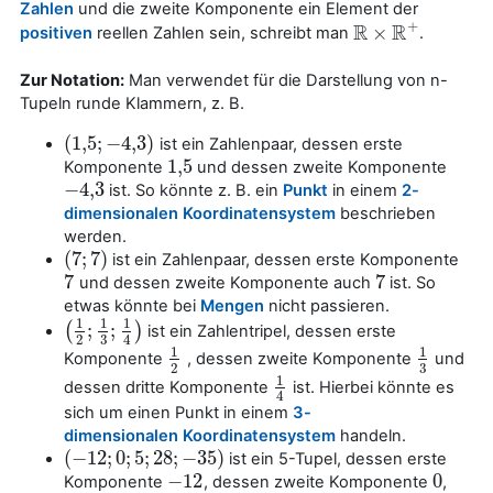
Zahlen
und die zweite Komponente ein Element der
+
R
R
×
positiven
reellen Zahlen sein, schreibt man
.
R
×
R
+
Zur Notation:
Man verwendet für die Darstellung von n-
Tupeln runde Klammern, z. B.
(
1
,
5
;
−
4
,
3
)
ist ein Zahlenpaar, dessen erste
(
1
,
5
;
−
4
,
3
)
1
,
5
Komponente
und dessen zweite Komponente
1
,
5
−
4
,
3
ist. So könnte z. B. ein
Punkt
in einem
2-
−
4
,
3
dimensionalen Koordinatensystem
beschrieben
werden.
(
7
;
7
)
ist ein Zahlenpaar, dessen erste Komponente
(
7
;
7
)
7
7
und dessen zweite Komponente auch
ist. So
7
7
etwas könnte bei
Mengen
nicht passieren.
1
1
1
;
;
(
)
ist ein Zahlentripel, dessen erste
(
1
2
;
1
3
;
1
4
)
3
2
4
1
1
Komponente
, dessen zweite Komponente
und
1
2
1
3
3
2
1
dessen dritte Komponente
ist. Hierbei könnte es
1
4
4
sich um einen Punkt in einem
3-
dimensionalen Koordinatensystem
handeln.
(
−
12
;
0
;
5
;
28
;
−
35
)
ist ein 5-Tupel, dessen erste
(
−
12
;
0
;
5
;
28
;
−
35
)
−
12
0
Komponente
, dessen zweite Komponente
,
−
12
0