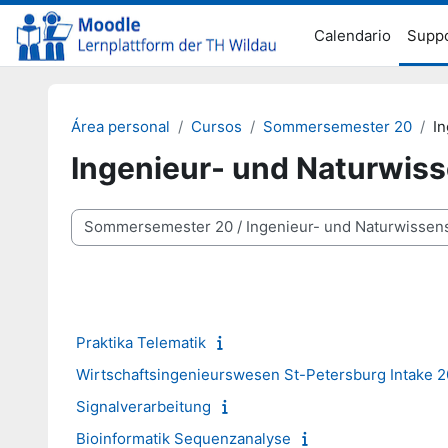
Salta al contenido principal
Calendario
Supp
Área personal
Cursos
Sommersemester 20
I
Ingenieur- und Naturwis
Categorías
Praktika Telematik
Wirtschaftsingenieurswesen St-Petersburg Intake 
Signalverarbeitung
Bioinformatik Sequenzanalyse