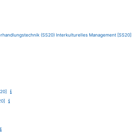
rhandlungstechnik (SS20) Interkulturelles Management [SS20]
S20]
20]