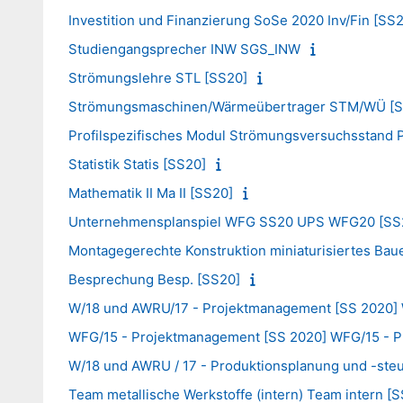
Investition und Finanzierung SoSe 2020 Inv/Fin [SS
Studiengangsprecher INW SGS_INW
Strömungslehre STL [SS20]
Strömungsmaschinen/Wärmeübertrager STM/WÜ [S
Profilspezifisches Modul Strömungsversuchsstand
Statistik Statis [SS20]
Mathematik II Ma II [SS20]
Unternehmensplanspiel WFG SS20 UPS WFG20 [SS
Montagegerechte Konstruktion miniaturisiertes B
Besprechung Besp. [SS20]
W/18 und AWRU/17 - Projektmanagement [SS 2020] 
WFG/15 - Projektmanagement [SS 2020] WFG/15 - 
W/18 und AWRU / 17 - Produktionsplanung und -ste
Team metallische Werkstoffe (intern) Team intern [