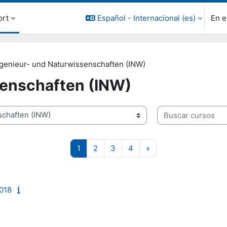
ort
Español - Internacional ‎(es)‎
En e
ngenieur- und Naturwissenschaften (INW)
senschaften (INW)
Buscar cursos
Página 1
Página 2
Página 3
Página 4
Siguiente página
1
2
3
4
»
2018