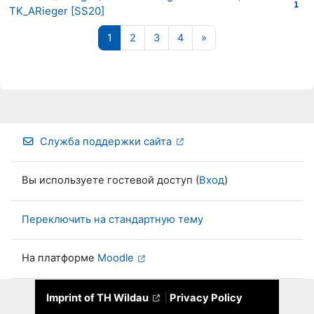
TK_ARieger [SS20]
Страница 1
Страница 2
Страница 3
Страница 4
Следующая страниц
1
2
3
4
»
Служба поддержки сайта
Вы используете гостевой доступ (
Вход
)
Переключить на стандартную тему
На платформе
Moodle
Imprint of TH Wildau
|
Privacy Policy