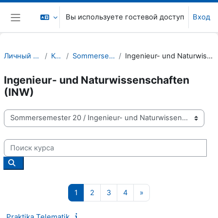
Перейти к основному содержанию
Вы используете гостевой доступ
Вход
Боковая панель
Личный кабинет
Курсы
Sommersemester 20
Ingenieur- und Naturwissenschaften (INW)
Ingenieur- und Naturwissenschaften
(INW)
Категории курсов
Поиск курса
Поиск курса
Страница 1
Страница 2
Страница 3
Страница 4
Следующая страниц
1
2
3
4
»
Praktika Telematik