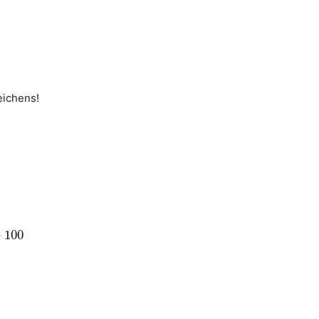
eichens!
+
100