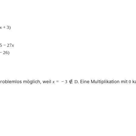
x
+
3
)
5
−
27
x
−
26
)
problemlos möglich, weil
. Eine Multiplikation mit
ka
x
=
−
3
∉
D
0