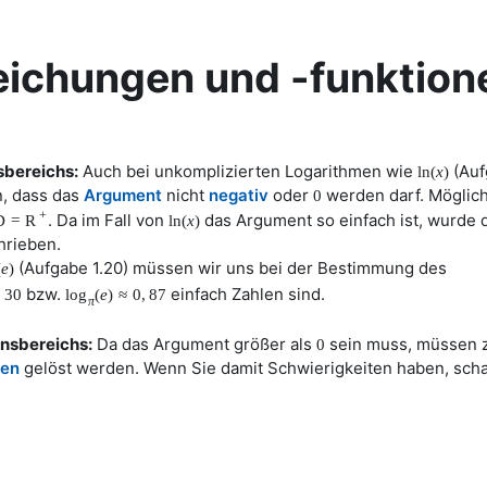
eichungen und -funktion
sbereichs:
Auch bei unkomplizierten Logarithmen wie
(Auf
ln
(
x
)
n, dass das
Argument
nicht
negativ
oder
werden darf. Möglich
0
+
. Da im Fall von
das Argument so einfach ist, wurde d
D
=
R
ln
(
x
)
hrieben.
(Aufgabe 1.20) müssen wir uns bei der Bestimmung des
(
e
)
bzw.
einfach Zahlen sind.
,
30
log
(
e
)
≈
0
,
87
π
nsbereichs:
Da das Argument größer als
sein muss, müssen 
0
gen
gelöst werden. Wenn Sie damit Schwierigkeiten haben, sch