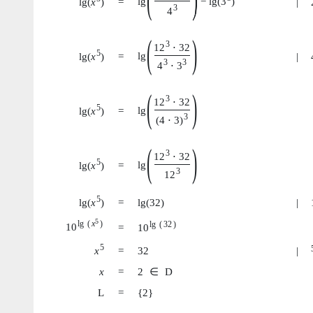
lg
−
lg
(
3
)
lg
(
x
)
=
|
3
4
(
)
3
12
⋅
32
5
lg
lg
(
x
)
=
|
3
3
4
⋅
3
(
)
3
12
⋅
32
5
lg
lg
(
x
)
=
3
(
4
⋅
3
)
(
)
3
12
⋅
32
5
lg
lg
(
x
)
=
3
12
5
lg
(
x
)
=
lg
(
32
)
|
5
lg
(
x
)
lg
(
32
)
10
=
10
5
x
=
32
|
x
=
2
∈
D
L
=
{
2
}