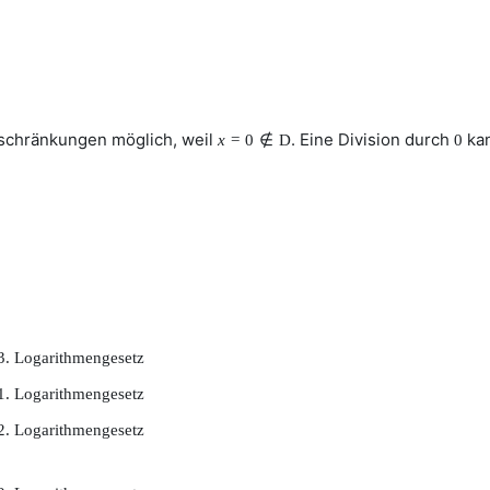
nschränkungen möglich, weil
. Eine Division durch
kan
x
=
0
∉
D
0
3. Logarithmengesetz
1. Logarithmengesetz
2. Logarithmengesetz