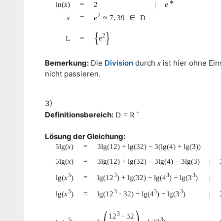
∗
ln
(
x
)
=
2
|
e
2
x
=
e
≈
7
,
39
∈
D
{
}
2
e
L
=
Bemerkung:
Die
Division
durch
ist hier ohne Ei
x
nicht passieren.
3)
+
Definitionsbereich:
D
=
R
Lösung der Gleichung:
5
lg
(
x
)
=
3
lg
(
12
)
+
lg
(
32
)
−
3
(
lg
(
4
)
+
lg
(
3
)
)
5
lg
(
x
)
=
3
lg
(
12
)
+
lg
(
32
)
−
3
lg
(
4
)
−
3
lg
(
3
)
|
5
3
3
3
lg
(
x
)
=
lg
(
12
)
+
lg
(
32
)
−
lg
(
4
)
−
lg
(
3
)
|
5
3
3
3
lg
(
x
)
=
lg
(
12
⋅
32
)
−
lg
(
4
)
−
lg
(
3
)
|
(
)
3
12
⋅
32
3
5