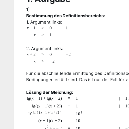
1)
Bestimmung des Definitionsbereichs:
1. Argument links:
x
−
1
>
0
|
+
1
x
>
1
2. Argument links:
x
+
2
>
0
|
−
2
x
>
−
2
Für die abschließende Ermittlung des Definitionsb
Bedingungen erfüllt sind. Das ist nur der Fall für
x
Lösung der Gleichung:
lg
(
x
−
1
)
+
lg
(
x
+
2
)
=
1
|
1
lg
(
(
x
−
1
)
(
x
+
2
)
)
=
1
|
1
lg
(
(
x
−
1
)
(
x
+
2
)
)
1
10
=
10
(
x
−
1
)
(
x
+
2
)
=
10
2
x
+
x
−
2
=
10
|
−