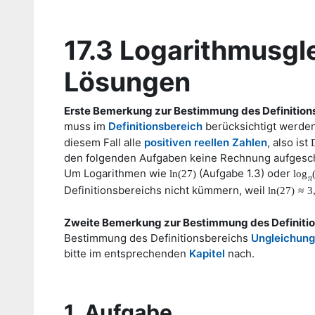
17.3 Logarithmusgl
Lösungen
Erste Bemerkung zur Bestimmung des Definition
muss im
Definitionsbereich
berücksichtigt werde
diesem Fall alle
positiven
reellen Zahlen
, also ist
den folgenden Aufgaben keine Rechnung aufgesc
Um Logarithmen wie
(Aufgabe 1.3) oder
ln
(
27
)
log
π
Definitionsbereichs nicht kümmern, weil
ln
(
27
)
≈
3
Zweite Bemerkung zur Bestimmung des Definitio
Bestimmung des Definitionsbereichs
Ungleichun
bitte im entsprechenden
Kapitel
nach.
1. Aufgabe