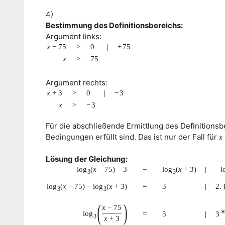
4)
Bestimmung des Definitionsbereichs:
Argument links:
x
−
75
>
0
|
+
75
x
>
75
Argument rechts:
x
+
3
>
0
|
−
3
x
>
−
3
Für die abschließende Ermittlung des Definitionsb
Bedingungen erfüllt sind. Das ist nur der Fall für
x
Lösung der Gleichung:
log
(
x
−
75
)
−
3
=
log
(
x
+
3
)
|
−
l
3
3
log
(
x
−
75
)
−
log
(
x
+
3
)
=
3
|
2.
3
3
(
)
x
−
75
log
=
3
|
3
3
x
+
3