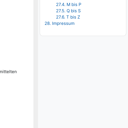
27.4. M bis P
27.5. Q bis S
27.6. T bis Z
28. Impressum
mittelten