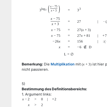
(
)
x
−
75
log
3
3
=
3
3
x
+
3
x
−
75
=
27
|
⋅
(
x
+
3
x
−
75
=
27
(
x
+
3
)
x
−
75
=
27
x
+
81
|
+
7
−
26
x
=
156
|
:
(
x
=
−
6
∉
D
L
=
∅
Bemerkung:
Die
Multiplikation
mit
ist hier 
(
x
+
3
)
nicht passieren.
5)
Bestimmung des Definitionsbereichs:
1. Argument links:
x
−
2
>
0
|
+
2
x
>
2