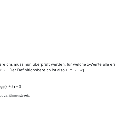
ereichs muss nun überprüft werden, für welche x-Werte alle er
. Der Definitionsbereich ist also
.
>
75
D
=
]
75
;
∞
[
og
(
x
+
3
)
+
3
3
 Logarithmengesetz
∗