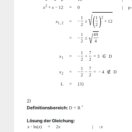
2
x
+
x
−
12
=
0
|
p
√
(
)
2
1
1
−
±
+
12
x
=
1
,
2
2
2
1
49
√
=
−
±
2
4
1
7
x
=
−
+
=
3
∈
D
1
2
2
1
7
x
=
−
−
=
−
4
∉
D
2
2
2
L
=
{
3
}
2)
+
Definitionsbereich:
D
=
R
Lösung der Gleichung:
x
⋅
ln
(
x
)
=
2
x
|
:
x