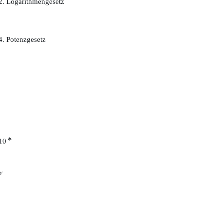
2. Logarithmengesetz
4. Potenzgesetz
∗
10
5
√