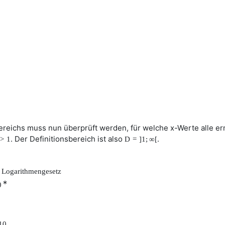
ereichs muss nun überprüft werden, für welche x-Werte alle er
. Der Definitionsbereich ist also
.
>
1
D
=
]
1
;
∞
[
. Logarithmengesetz
∗
0
10