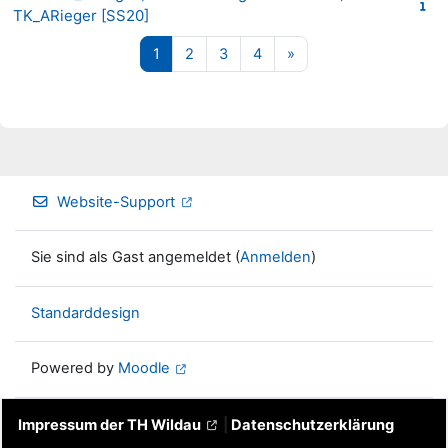
TK_ARieger [SS20]
Seite 1
Seite 2
Seite 3
Seite 4
Nächste Seite
1
2
3
4
»
Website-Support
Sie sind als Gast angemeldet (
Anmelden
)
Standarddesign
Powered by
Moodle
Impressum der TH Wildau
|
Datenschutzerklärung