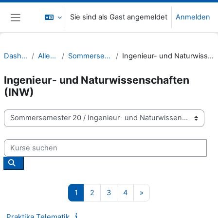
Zum Hauptinhalt
Sie sind als Gast angemeldet
Anmelden
Website-Übersicht
Dashboard
Alle Kurse
Sommersemester 20
Ingenieur- und Naturwissenschaften (INW)
Ingenieur- und Naturwissenschaften
(INW)
Kursbereiche
Kurse suchen
Kurse suchen
Seite 1
Seite 2
Seite 3
Seite 4
Nächste Seite
1
2
3
4
»
Praktika Telematik