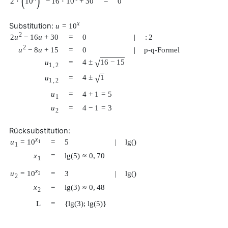
(
)
2
⋅
10
−
16
⋅
10
+
30
=
0
x
Substitution:
u
=
10
2
2
u
−
16
u
+
30
=
0
|
:
2
2
u
−
8
u
+
15
=
0
|
p-q-Formel
√
4
±
16
−
15
u
=
1
,
2
√
4
±
1
u
=
1
,
2
u
=
4
+
1
=
5
1
u
=
4
−
1
=
3
2
Rücksubstitution:
x
u
=
10
=
5
|
lg
(
)
1
1
x
=
lg
(
5
)
≈
0
,
70
1
x
u
=
10
=
3
|
lg
(
)
2
2
x
=
lg
(
3
)
≈
0
,
48
2
L
=
{
lg
(
3
)
;
lg
(
5
)
}