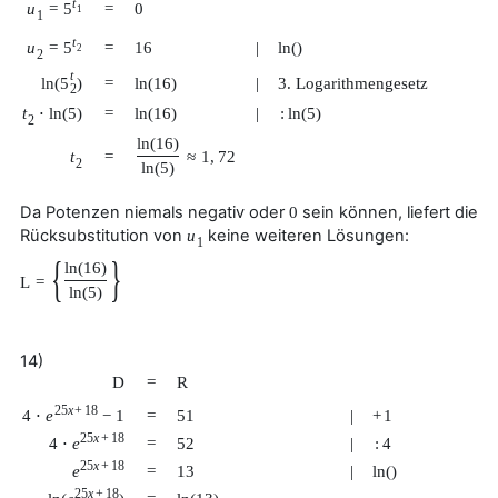
t
u
=
5
=
0
1
1
t
u
=
5
=
16
|
ln
(
)
2
2
t
ln
(
5
)
=
ln
(
16
)
|
3. Logarithmengesetz
2
t
⋅
ln
(
5
)
=
ln
(
16
)
|
:
ln
(
5
)
2
ln
(
16
)
t
=
≈
1
,
72
2
ln
(
5
)
Da Potenzen niemals negativ oder
sein können, liefert die
0
Rücksubstitution von
keine weiteren Lösungen:
u
1
{
}
ln
(
16
)
L
=
ln
(
5
)
14)
D
=
R
25
x
+
18
4
⋅
e
−
1
=
51
|
+
1
25
x
+
18
4
⋅
e
=
52
|
:
4
25
x
+
18
e
=
13
|
ln
(
)
25
x
+
18