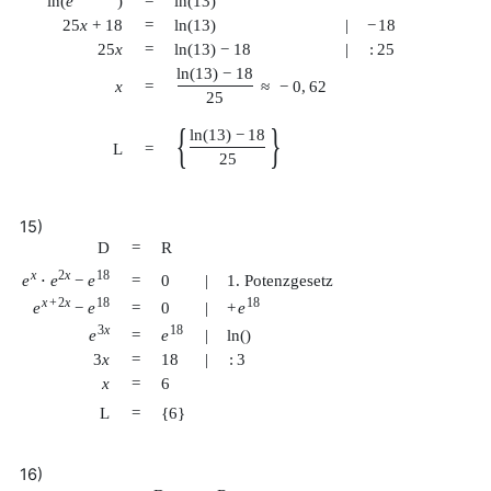
ln
(
e
)
=
ln
(
13
)
25
x
+
18
=
ln
(
13
)
|
−
18
25
x
=
ln
(
13
)
−
18
|
:
25
ln
(
13
)
−
18
x
=
≈
−
0
,
62
25
{
}
ln
(
13
)
−
18
L
=
25
15)
D
=
R
x
2
x
18
e
⋅
e
−
e
=
0
|
1. Potenzgesetz
x
+
2
x
18
18
e
−
e
+
e
=
0
|
3
x
18
e
e
=
|
ln
(
)
3
x
=
18
|
:
3
x
=
6
L
=
{
6
}
16)