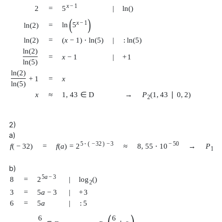
x
−
1
5
2
=
|
ln
(
)
(
)
x
−
1
ln
5
ln
(
2
)
=
ln
(
2
)
=
(
x
−
1
)
⋅
ln
(
5
)
|
:
ln
(
5
)
ln
(
2
)
=
x
−
1
|
+
1
ln
(
5
)
ln
(
2
)
=
x
+
1
ln
(
5
)
x
≈
1
,
43
∈
D
→
P
(
1
,
43
∣
0
,
2
)
2
2)
a)
5
⋅
(
−
32
)
−
3
−
50
f
(
a
)
=
2
8
,
55
⋅
10
→
P
(
−
f
(
−
32
)
=
≈
1
b)
5
a
−
3
2
8
=
|
log
(
)
2
3
=
5
a
−
3
|
+
3
6
=
5
a
|
:
5
6
6