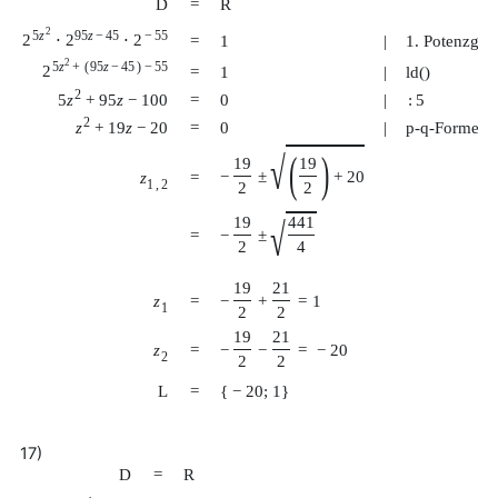
D
=
R
2
5
z
95
z
−
45
−
55
2
⋅
2
⋅
2
=
1
|
1. Potenzges
2
5
z
+
(
95
z
−
45
)
−
55
2
=
1
|
ld()
2
5
z
+
95
z
−
100
=
0
|
:
5
2
z
+
19
z
−
20
=
0
|
p-q-Formel
(
)
√
19
19
−
±
+
20
z
=
1
,
2
2
2
19
441
√
−
±
=
2
4
19
21
z
=
−
+
=
1
1
2
2
19
21
z
=
−
−
=
−
20
2
2
2
L
=
{
−
20
;
1
}
17)
D
=
R