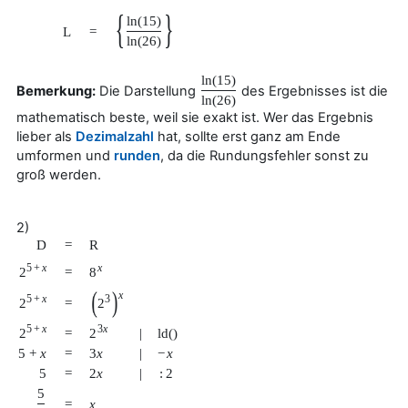
{
}
ln
(
15
)
L
=
ln
(
26
)
ln
(
15
)
Bemerkung:
Die Darstellung
des Ergebnisses ist die
ln
(
26
)
mathematisch beste, weil sie exakt ist. Wer das Ergebnis
lieber als
Dezimalzahl
hat, sollte erst ganz am Ende
umformen und
runden
, da die Rundungsfehler sonst zu
groß werden.
2)
D
=
R
5
+
x
x
2
8
=
(
)
x
3
5
+
x
2
2
=
5
+
x
3
x
2
2
=
|
ld
(
)
5
+
x
=
3
x
|
−
x
5
=
2
x
|
:
2
5
=
x