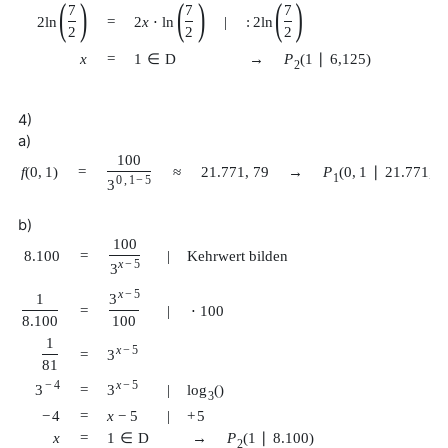
(
)
(
)
(
)
7
7
7
2
ln
2
x
⋅
ln
:
2
ln
=
|
2
2
2
x
=
1
∈
D
→
P
(
1
∣
6,125
)
2
4)
a)
100
f
(
0
,
1
)
=
≈
21.771
,
79
→
P
(
0
,
1
∣
21.771
,
7
1
0
,
1
−
5
3
b)
100
8.100
=
|
Kehrwert bilden
x
−
5
3
x
−
5
3
1
=
|
⋅
100
100
8.100
1
x
−
5
3
=
81
−
4
x
−
5
3
3
=
|
log
(
)
3
−
4
=
x
−
5
|
+
5
x
=
1
∈
D
→
P
(
1
∣
8.100
)
2