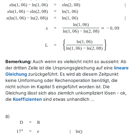
x
ln
(
1
,
06
)
−
ln
(
1
,
06
)
=
x
ln
(
2
,
08
)
|
+
x
ln
(
1
,
06
)
−
x
ln
(
2
,
08
)
=
ln
(
1
,
06
)
x
(
ln
(
1
,
06
)
−
ln
(
2
,
08
)
)
=
ln
(
1
,
06
)
|
:
ln
(
1
,
06
)
x
=
≈
−
0
,
09
ln
(
1
,
06
)
−
ln
(
2
,
08
)
{
}
ln
(
1
,
06
)
L
=
ln
(
1
,
06
)
−
ln
(
2
,
08
)
Bemerkung:
Auch wenn es vielleicht nicht so aussieht: Ab
der dritten Zeile ist die Ursprungsgleichung auf eine
lineare
Gleichung
zurückgeführt. Es wird ab diesem Zeitpunkt
keine Umformung oder Rechenoperation benötigt, die
nicht schon im Kapitel 5 eingeführt worden ist. Die
Gleichung lässt sich also ziemlich unkompliziert lösen - ok,
die
Koeffizienten
sind etwas unhandlich ...
8)
D
=
R
s
17
=
e
|
ln
(
)