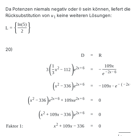
Da Potenzen niemals negativ oder
sein können, liefert die
0
Rücksubstitution von
keine weiteren Lösungen:
u
1
{
}
ln
(
5
)
L
=
2
20)
D
=
R
(
)
1
109
x
2
2
x
+
6
3
x
−
112
e
=
−
3
−
2
x
−
6
e
(
)
2
2
x
+
6
−
(
−
2
x
−
6
x
−
336
e
−
109
x
⋅
e
=
(
)
2
2
x
+
6
2
x
+
6
x
−
336
e
+
109
x
e
=
0
(
)
2
2
x
+
6
x
+
109
x
−
336
e
=
0
2
x
+
109
x
−
336
Faktor 1:
=
0