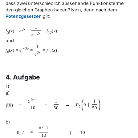
dass zwei unterschiedlich aussehende Funktionsterme
den gleichen Graphen haben? Nein, denn nach dem
Potenzgesetzen
gilt:
1
2
x
f
(
x
)
=
e
=
=
f
(
x
)
5
12
−
2
x
e
und
1
−
2
x
f
(
x
)
=
e
=
=
f
(
x
)
6
11
2
x
e
4. Aufgabe
1)
a)
(
)
0
−
1
1
1
5
→
P
0
∣
f
(
0
)
=
=
1
50
50
10
b)
x
−
1
5
0
,
2
=
|
⋅
10
10