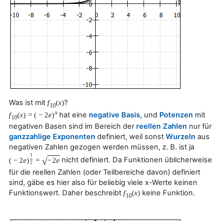
Was ist mit
?
f
(
x
)
10
x
hat eine
negative
Basis,
und
Potenzen
mit
f
(
x
)
=
(
−
2
e
)
10
negativen Basen sind im Bereich der
reellen Zahlen
nur für
ganzzahlige
Exponenten
definiert, weil sonst
Wurzeln
aus
negativen Zahlen gezogen werden müssen, z. B. ist ja
1
nicht definiert. Da Funktionen üblicherweise
√
(
−
2
e
)
=
−
2
e
2
für die reellen Zahlen (oder Teilbereiche davon) definiert
sind, gäbe es hier also für beliebig viele x-Werte keinen
Funktionswert. Daher beschreibt
keine Funktion.
f
(
x
)
10