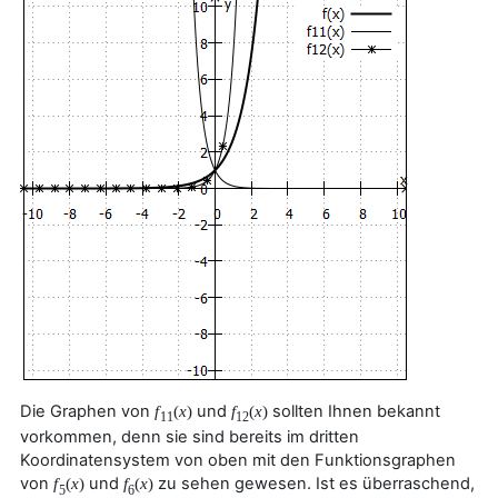
Die Graphen von
und
sollten Ihnen bekannt
f
(
x
)
f
(
x
)
11
12
vorkommen, denn sie sind bereits im dritten
Koordinatensystem von oben mit den Funktionsgraphen
von
und
zu sehen gewesen. Ist es überraschend,
f
(
x
)
f
(
x
)
5
6