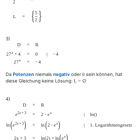
2
{
}
5
L
=
2
3)
D
=
R
x
27
+
4
=
0
|
−
4
x
27
=
−
4
Da
Potenzen
niemals
negativ
oder
sein können, hat
0
diese Gleichung keine Lösung:
L
=
∅
4)
D
=
R
2
x
+
3
x
e
2
⋅
e
=
|
ln
(
)
(
)
(
)
2
x
+
3
x
ln
e
ln
2
⋅
e
=
|
1. Logarithmengesetz
(
)
x
ln
(
2
)
+
ln
e
2
x
+
3
=