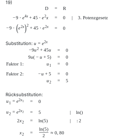
19)
D
=
R
4
x
2
−
9
⋅
e
+
45
⋅
e
x
=
0
|
3. Potenzgesetz
(
)
2
2
x
2
x
−
9
⋅
e
+
45
⋅
e
=
0
2
x
Substitution:
u
=
e
2
−
9
u
+
45
u
=
0
9
u
(
−
u
+
5
)
=
0
Faktor 1:
u
=
0
1
Faktor 2:
−
u
+
5
=
0
u
=
5
2
Rücksubstitution:
2
x
u
=
e
=
0
1
1
2
x
u
=
e
=
5
|
ln
(
)
2
2
2
x
=
ln
(
5
)
|
:
2
2
ln
(
5
)
x
=
≈
0
,
80
2
2