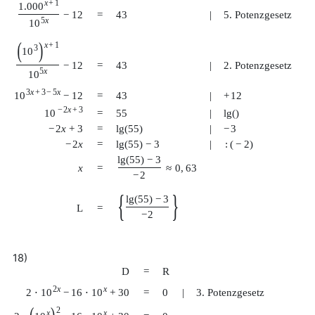
x
+
1
1.000
−
12
=
43
|
5. Potenzgesetz
5
x
10
(
)
x
+
1
3
10
=
43
|
2. Potenzgesetz
−
12
5
x
10
3
x
+
3
−
5
x
10
−
12
=
43
|
+
12
−
2
x
+
3
10
=
55
|
lg
(
)
−
2
x
+
3
=
lg
(
55
)
|
−
3
−
2
x
=
lg
(
55
)
−
3
|
:
(
−
2
)
lg
(
55
)
−
3
x
=
≈
0
,
63
−
2
{
}
lg
(
55
)
−
3
L
=
−
2
18)
D
=
R
2
x
x
2
⋅
10
−
16
⋅
10
+
30
=
0
|
3. Potenzgesetz
2
x
x