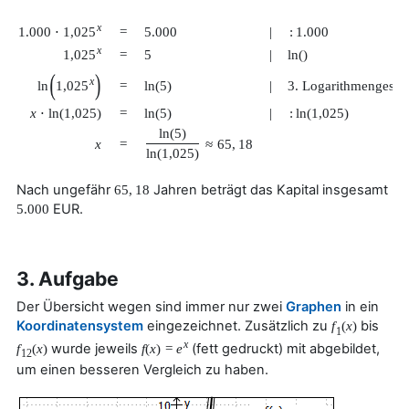
x
1.000
⋅
1,025
=
5.000
|
:
1.000
x
1,025
=
5
|
ln
(
)
(
)
x
ln
1,025
=
ln
(
5
)
|
3. Logarithmengeset
x
⋅
ln
(
1,025
)
=
ln
(
5
)
|
:
ln
(
1,025
)
ln
(
5
)
x
=
≈
65
,
18
ln
(
1,025
)
Nach ungefähr
Jahren beträgt das Kapital insgesamt
65
,
18
EUR.
5.000
3. Aufgabe
Der Übersicht wegen sind immer nur zwei
Graphen
in ein
Koordinatensystem
eingezeichnet. Zusätzlich zu
bis
f
(
x
)
1
x
wurde jeweils
(fett gedruckt) mit abgebildet,
f
(
x
)
f
(
x
)
=
e
12
um einen besseren Vergleich zu haben.