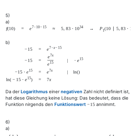
5)
a)
7
⋅
10
−
15
34
e
5
,
83
⋅
10
→
P
(
10
∣
5
,
83
⋅
10
f
(
10
)
=
≈
1
b)
7
⋅
x
−
15
e
−
15
=
7
x
e
15
⋅
e
−
15
=
|
15
e
15
7
x
−
15
⋅
e
e
=
|
ln
(
)
15
ln
(
−
15
⋅
e
)
=
7
x
Da der
Logarithmus
einer
negativen
Zahl nicht definiert ist,
hat diese Gleichung keine Lösung: Das bedeutet, dass die
Funktion nirgends den
Funktionswert
annimmt.
−
15
6)
a)
1