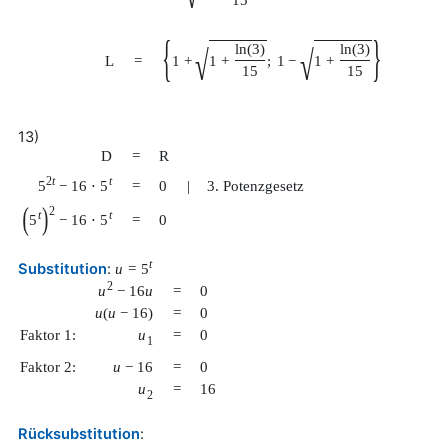
15
{
}
ln
(
3
)
ln
(
3
)
√
√
L
=
1
+
1
+
;
1
−
1
+
15
15
13)
D
=
R
2
t
t
5
−
16
⋅
5
=
0
|
3. Potenzgesetz
(
)
2
t
t
5
−
16
⋅
5
=
0
t
Substitution
:
u
=
5
2
u
−
16
u
=
0
u
(
u
−
16
)
=
0
Faktor 1:
u
=
0
1
Faktor 2:
u
−
16
=
0
u
=
16
2
Rücksubstitution
: