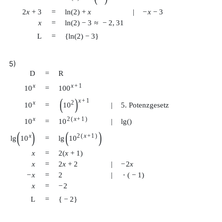
2
x
+
3
=
ln
(
2
)
+
x
|
−
x
−
3
x
=
ln
(
2
)
−
3
≈
−
2
,
31
L
=
{
ln
(
2
)
−
3
}
5)
D
=
R
x
x
+
1
10
100
=
(
)
x
+
1
2
x
10
10
=
|
5. Potenzgesetz
x
2
(
x
+
1
)
10
10
=
|
lg
(
)
(
)
(
)
x
2
(
x
+
1
)
lg
10
lg
10
=
x
=
2
(
x
+
1
)
x
=
2
x
+
2
|
−
2
x
−
x
=
2
|
⋅
(
−
1
)
x
=
−
2
L
=
{
−
2
}