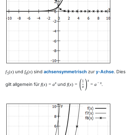
und
sind
achsensymmetrisch
zur
y-Achse
. Dies
f
(
x
)
f
(
x
)
5
6
(
)
x
1
x
−
x
gilt allgemein für
und
.
f
(
x
)
=
a
f
(
x
)
=
=
a
a