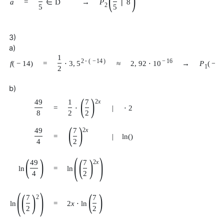
(
)
→
P
∣
8
a
=
∈
D
2
5
5
3)
a)
1
−
16
2
⋅
(
−
14
)
2
,
92
⋅
10
→
P
(
−
1
f
(
−
14
)
=
≈
⋅
3
,
5
1
2
b)
(
)
1
7
49
2
x
⋅
=
|
⋅
2
2
2
8
(
)
7
49
2
x
=
|
ln
(
)
2
4
(
)
(
)
(
)
49
7
2
x
ln
=
ln
4
2
(
)
(
)
(
)
7
7
2
2
x
⋅
ln
=
ln
2
2