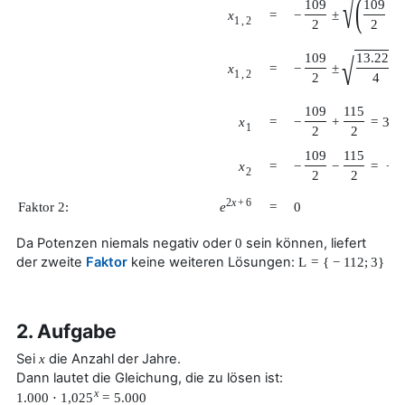
√
(
)
109
109
2
−
±
x
=
1
,
2
2
2
109
13.225
√
−
±
x
=
1
,
2
2
4
109
115
x
=
−
+
=
3
1
2
2
109
115
x
=
−
−
=
−
1
2
2
2
2
x
+
6
e
Faktor 2:
=
0
Da Potenzen niemals negativ oder
sein können, liefert
0
der zweite
Faktor
keine weiteren Lösungen:
L
=
{
−
112
;
3
}
2. Aufgabe
Sei
die Anzahl der Jahre.
x
Dann lautet die Gleichung, die zu lösen ist:
x
1.000
⋅
1,025
=
5.000