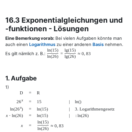
16.3 Exponentialgleichungen und
-funktionen - Lösungen
Eine Bemerkung vorab:
Bei vielen Aufgaben könnte man
auch einen
Logarithmus
zu einer anderen
Basis
nehmen.
ln
(
15
)
lg
(
15
)
Es gilt nämlich z. B.:
=
≈
0
,
83
ln
(
26
)
lg
(
26
)
1. Aufgabe
1)
D
=
R
x
26
=
15
|
ln
(
)
x
ln
(
26
)
=
ln
(
15
)
|
3. Logarithmengesetz
x
⋅
ln
(
26
)
=
ln
(
15
)
|
:
ln
(
26
)
ln
(
15
)
x
=
≈
0
,
83
ln
(
26
)