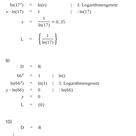
s
ln
(
17
)
=
ln
(
e
)
|
3. Logarithmengesetz
s
⋅
ln
(
17
)
=
1
|
:
ln
(
17
)
1
s
=
≈
0
,
35
ln
(
17
)
{
}
1
L
=
ln
(
17
)
9)
D
=
R
y
66
=
1
|
ln
(
)
y
ln
(
66
)
=
ln
(
1
)
|
3. Logarithmengesetz
y
⋅
ln
(
66
)
=
0
|
:
ln
(
66
)
y
=
0
L
=
{
0
}
10)
D
=
R
1