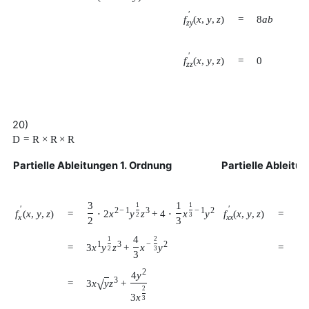
′
f
(
x
,
y
,
z
)
=
8
a
b
z
y
′
f
(
x
,
y
,
z
)
=
0
z
z
20)
D
=
R
×
R
×
R
Partielle Ableitungen 1. Ordnung
Partielle Ableitu
3
1
1
1
′
′
2
−
1
3
−
1
2
f
(
x
,
y
,
z
)
f
(
x
,
y
,
z
)
=
=
⋅
2
x
y
z
+
4
⋅
x
y
3
y
2
3
x
x
x
2
3
4
1
2
1
3
−
2
=
=
3
x
y
z
+
x
y
3
y
2
3
3
2
4
y
3
√
3
x
y
z
+
=
2
3
x
3