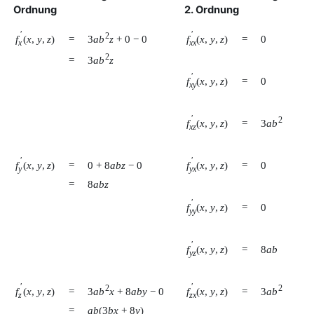
Ordnung
2. Ordnung
′
′
2
3
a
b
z
+
0
−
0
f
(
x
,
y
,
z
)
f
(
x
,
y
,
z
)
=
=
0
x
x
x
2
3
a
b
z
=
′
f
(
x
,
y
,
z
)
=
0
x
y
′
2
3
a
b
f
(
x
,
y
,
z
)
=
x
z
′
′
f
(
x
,
y
,
z
)
f
(
x
,
y
,
z
)
=
0
+
8
a
b
z
−
0
=
0
y
y
x
=
8
a
b
z
′
f
(
x
,
y
,
z
)
=
0
y
y
′
f
(
x
,
y
,
z
)
=
8
a
b
y
z
′
′
2
2
3
a
b
x
+
8
a
b
y
−
0
3
a
b
f
(
x
,
y
,
z
)
f
(
x
,
y
,
z
)
=
=
z
z
x
=
a
b
(
3
b
x
+
8
y
)