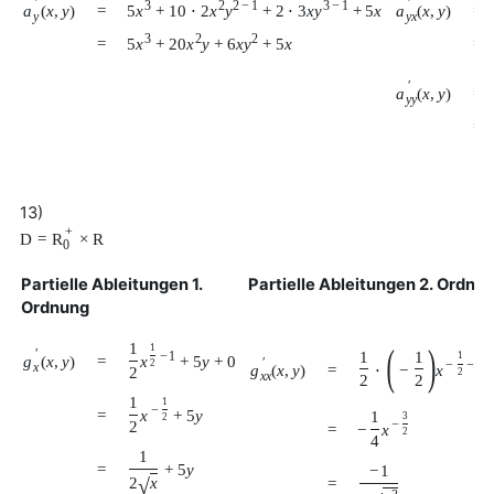
′
′
3
2
2
−
1
3
−
1
5
x
+
10
⋅
2
x
y
+
2
⋅
3
x
y
+
5
x
a
(
x
,
y
)
a
(
x
,
y
)
=
=
y
y
x
3
2
2
5
x
+
20
x
y
+
6
x
y
+
5
x
=
=
′
a
(
x
,
y
)
=
y
y
=
13)
+
D
=
R
×
R
0
Partielle Ableitungen 1.
Partielle Ableitungen 2. Ordnu
Ordnung
1
(
)
1
′
1
1
−
1
1
g
(
x
,
y
)
=
x
+
5
y
+
0
′
2
−
−
1
x
⋅
−
x
g
(
x
,
y
)
=
2
2
x
x
2
2
1
1
−
=
x
+
5
y
1
3
2
2
−
=
−
x
2
4
1
=
+
5
y
−
1
√
2
x
=