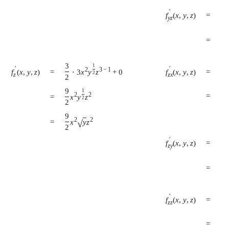
3
′
f
(
x
,
y
,
z
)
=
y
z
4
9
=
4
3
9
1
′
′
2
3
−
1
f
(
x
,
y
,
z
)
f
(
x
,
y
,
z
)
=
=
⋅
3
x
y
z
+
0
2
z
z
x
2
2
9
1
2
2
=
9
x
=
x
y
z
2
2
9
2
2
√
=
x
y
z
2
9
′
f
(
x
,
y
,
z
)
=
z
y
2
9
=
4
9
′
f
(
x
,
y
,
z
)
=
z
z
2
=
9
x