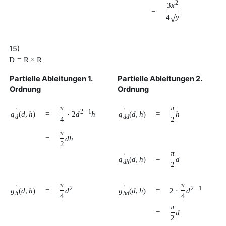
2
3
x
=
√
4
y
15)
D
=
R
×
R
Partielle Ableitungen 1.
Partielle Ableitungen 2.
Ordnung
Ordnung
π
π
′
′
2
−
1
g
(
d
,
h
)
g
(
d
,
h
)
=
=
⋅
2
d
h
h
d
d
d
4
2
π
=
d
h
2
π
′
g
(
d
,
h
)
=
d
d
h
2
π
π
′
′
2
2
−
1
g
(
d
,
h
)
g
(
d
,
h
)
=
=
d
2
⋅
d
h
h
d
4
4
π
=
d
2