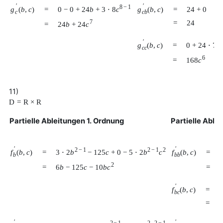
′
′
8
−
1
0
−
0
+
24
b
+
3
⋅
8
c
g
(
b
,
c
)
g
(
b
,
c
)
=
=
24
+
0
c
c
b
7
=
24
24
b
+
24
c
=
′
0
+
24
⋅
7
c
g
(
b
,
c
)
=
c
c
6
168
c
=
11)
D
=
R
×
R
Partielle Ableitungen 1. Ordnung
Partielle Able
′
′
2
−
1
2
−
1
2
3
⋅
2
b
−
125
c
+
0
−
5
⋅
2
b
c
f
(
b
,
c
)
f
(
b
,
c
)
=
=
b
b
b
2
6
b
−
125
c
−
10
b
c
=
=
′
f
(
b
,
c
)
=
b
c
=
′
′