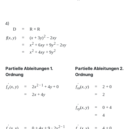
4)
D
=
R
×
R
2
(
x
+
3
y
)
−
2
x
y
f
(
x
,
y
)
=
2
2
x
+
6
x
y
+
9
y
−
2
x
y
=
2
2
x
+
4
x
y
+
9
y
=
Partielle Ableitungen 1.
Partielle Ableitungen 2.
Ordnung
Ordnung
′
′
2
−
1
2
x
+
4
y
+
0
f
(
x
,
y
)
f
(
x
,
y
)
=
=
2
+
0
x
x
x
=
2
x
+
4
y
=
2
′
f
(
x
,
y
)
=
0
+
4
x
y
=
4
′
′
2
−
1
0
+
4
x
+
9
⋅
2
y
f
(
x
,
y
)
f
(
x
,
y
)
=
=
4
+
0