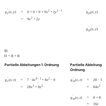
=
′
′
2
2
−
1
0
+
0
+
0
+
9
x
+
2
y
g
(
x
,
y
)
g
(
x
,
y
)
=
=
y
y
x
2
=
9
x
+
2
y
=
′
g
(
x
,
y
)
=
y
y
=
9)
D
=
R
×
R
Partielle Ableitungen 1. Ordnung
Partielle Ableitungen
Ordnung
′
′
4
−
1
2
3
7
⋅
4
x
+
8
z
−
0
28
⋅
3
x
g
(
x
,
z
)
g
(
x
,
z
)
=
=
x
x
x
3
2
2
28
x
+
8
z
84
x
=
=
′
0
+
8
⋅
2
g
(
x
,
z
)
=
x
z
=
16
z