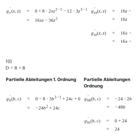
′
′
2
−
1
3
−
1
0
+
8
⋅
2
x
z
−
12
⋅
3
z
g
(
x
,
z
)
g
(
x
,
z
)
=
=
16
z
−
0
z
z
x
2
=
16
z
16
x
z
−
36
z
=
′
16
x
−
3
g
(
x
,
z
)
=
z
z
=
16
x
−
7
10)
D
=
R
×
R
Partielle Ableitungen 1. Ordnung
Partielle Ableitungen 2.
Ordnung
′
′
3
−
1
2
−
0
−
8
⋅
3
b
+
24
c
+
0
−
24
⋅
2
b
g
(
b
,
c
)
g
(
b
,
c
)
=
=
b
b
b
2
=
−
48
b
−
24
b
+
24
c
=
′
g
(
b
,
c
)
=
0
+
24
b
c
=
24