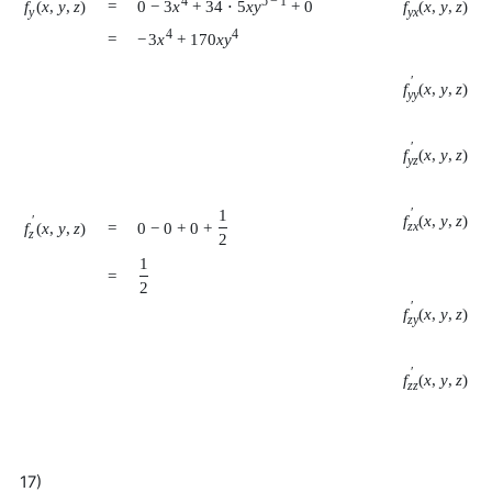
4
5
−
1
0
−
3
x
+
34
⋅
5
x
y
+
0
f
(
x
,
y
,
z
)
f
(
x
,
y
,
z
)
=
y
y
x
4
4
−
3
x
+
170
x
y
=
′
f
(
x
,
y
,
z
)
y
y
′
f
(
x
,
y
,
z
)
y
z
1
′
f
(
x
,
y
,
z
)
′
f
(
x
,
y
,
z
)
=
0
−
0
+
0
+
z
x
z
2
1
=
2
′
f
(
x
,
y
,
z
)
z
y
′
f
(
x
,
y
,
z
)
z
z
17)