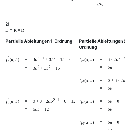
=
42
y
2)
D
=
R
×
R
Partielle Ableitungen 1. Ordnung
Partielle Ableitungen 2.
Ordnung
′
′
3
−
1
2
2
−
a
3
a
+
3
b
−
15
−
0
3
⋅
2
a
+
f
(
a
,
b
)
f
(
a
,
b
)
=
=
a
a
a
2
2
=
6
a
3
a
+
3
b
−
15
=
′
2
−
0
+
3
⋅
2
b
f
(
a
,
b
)
=
a
b
=
6
b
′
′
2
−
1
0
+
3
⋅
2
a
b
−
0
−
12
f
(
a
,
b
)
f
(
a
,
b
)
=
=
6
b
−
0
b
b
a
=
6
a
b
−
12
=
6
b
′
f
(
a
,
b
)
=
6
a
−
0
b
b
=
6
a