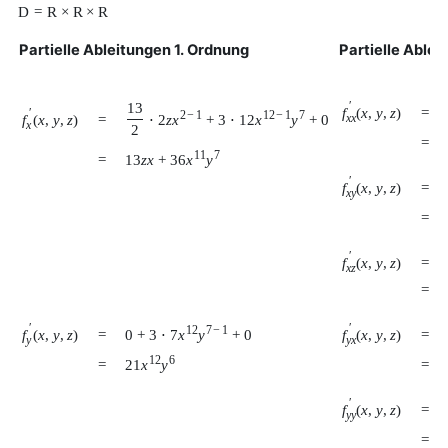
D
=
R
×
R
×
R
Partielle Ableitungen 1. Ordnung
Partielle Able
13
′
f
(
x
,
y
,
z
)
=
′
2
−
1
12
−
1
7
f
(
x
,
y
,
z
)
=
⋅
2
z
x
+
3
⋅
12
x
y
+
0
x
x
x
2
=
11
7
13
z
x
+
36
x
y
=
′
f
(
x
,
y
,
z
)
=
x
y
=
′
f
(
x
,
y
,
z
)
=
x
z
=
′
′
12
7
−
1
0
+
3
⋅
7
x
y
+
0
f
(
x
,
y
,
z
)
f
(
x
,
y
,
z
)
=
=
y
y
x
12
6
21
x
y
=
=
′
f
(
x
,
y
,
z
)
=
y
y
=