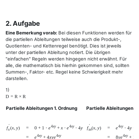
2. Aufgabe
Eine Bemerkung vorab:
Bei diesen Funktionen werden für
die partiellen Ableitungen teilweise auch die Produkt-,
Quotienten- und Kettenregel benötigt. Dies ist jeweils
unter der partiellen Ableitung notiert. Die übrigen
"einfachen" Regeln werden hingegen nicht erwähnt. Für
alle, die mathematisch bis hierhin gekommen sind, sollten
Summen-, Faktor- etc. Regel keine Schwierigkeit mehr
darstellen.
1)
D
=
R
×
R
Partielle Ableitungen 1. Ordnung
Partielle Ableitungen 2
′
′
4
x
y
4
x
y
4
x
y
0
+
1
⋅
e
+
x
⋅
e
⋅
4
y
e
⋅
4
y
+
f
(
x
,
y
)
f
(
x
,
y
)
=
=
x
x
x
4
x
y
4
x
y
4
x
y
e
+
4
x
y
e
8
y
e
+
16
=
=