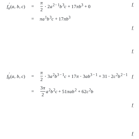
π
′
f
(
′
2
−
1
3
3
f
(
a
,
b
,
c
)
=
⋅
2
a
b
c
+
17
π
b
+
0
a
a
a
2
1
3
3
π
a
b
c
+
17
π
b
=
′
f
(
a
b
′
f
(
a
c
π
′
′
2
3
−
1
3
−
1
2
2
−
1
f
(
a
,
b
,
c
)
f
(
=
⋅
3
a
b
c
+
17
π
⋅
3
a
b
+
31
⋅
2
c
b
b
b
a
2
3
π
2
2
2
2
=
a
b
c
+
51
π
a
b
+
62
c
b
2
′
f
(
b
b
′
f
(
b
c