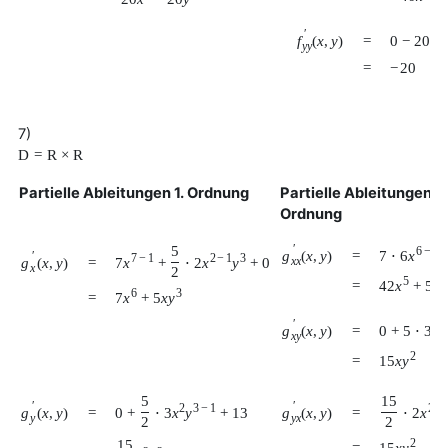
′
f
(
x
,
y
)
=
0
−
20
y
y
=
−
20
7)
D
=
R
×
R
Partielle Ableitungen 1. Ordnung
Partielle Ableitungen 2.
Ordnung
5
′
6
−
1
7
⋅
6
x
g
(
x
,
y
)
=
′
7
−
1
2
−
1
3
g
(
x
,
y
)
=
7
x
+
⋅
2
x
y
+
0
x
x
x
2
5
3
42
x
+
5
y
=
6
3
7
x
+
5
x
y
=
′
0
+
5
⋅
3
x
y
g
(
x
,
y
)
=
x
y
2
15
x
y
=
5
15
′
′
2
3
−
1
2
−
g
(
x
,
y
)
g
(
x
,
y
)
=
=
0
+
⋅
3
x
y
+
13
⋅
2
x
y
y
x
2
2
15
2
15
x
y
=