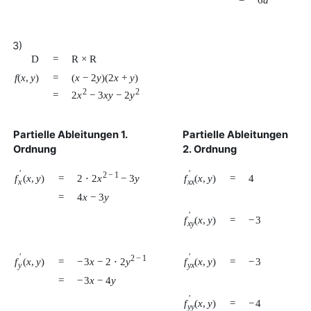
3)
D
=
R
×
R
f
(
x
,
y
)
=
(
x
−
2
y
)
(
2
x
+
y
)
2
2
2
x
−
3
x
y
−
2
y
=
Partielle Ableitungen 1.
Partielle Ableitungen
Ordnung
2. Ordnung
′
′
2
−
1
2
⋅
2
x
−
3
y
f
(
x
,
y
)
f
(
x
,
y
)
=
=
4
x
x
x
=
4
x
−
3
y
′
f
(
x
,
y
)
=
−
3
x
y
′
′
2
−
1
−
3
x
−
2
⋅
2
y
f
(
x
,
y
)
f
(
x
,
y
)
=
=
−
3
y
y
x
=
−
3
x
−
4
y
′
f
(
x
,
y
)
=
−
4
y
y