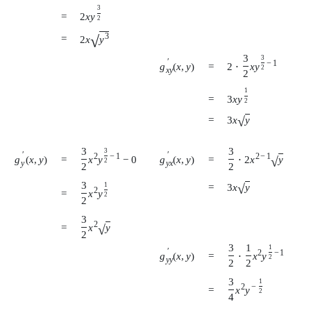
3
=
2
x
y
2
3
√
=
2
x
y
3
3
′
−
1
g
(
x
,
y
)
=
2
⋅
x
y
2
x
y
2
1
=
3
x
y
2
√
3
x
y
=
3
3
3
′
′
2
−
1
2
−
1
√
g
(
x
,
y
)
g
(
x
,
y
)
=
=
x
y
−
0
⋅
2
x
y
2
y
y
x
2
2
3
1
√
3
x
y
=
2
=
x
y
2
2
3
2
√
=
x
y
2
3
1
1
′
2
−
1
g
(
x
,
y
)
=
⋅
x
y
2
y
y
2
2
3
1
2
−
=
x
y
2
4