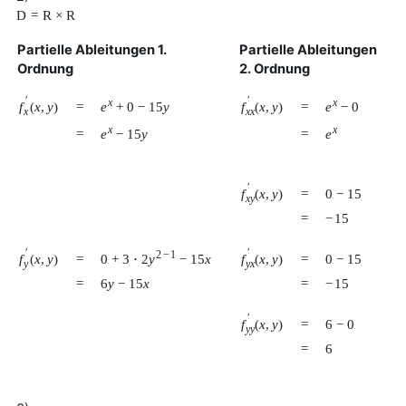
D
=
R
×
R
Partielle Ableitungen 1.
Partielle Ableitungen
Ordnung
2. Ordnung
′
′
x
x
e
+
0
−
15
y
e
−
0
f
(
x
,
y
)
f
(
x
,
y
)
=
=
x
x
x
x
x
e
−
15
y
e
=
=
′
f
(
x
,
y
)
=
0
−
15
x
y
=
−
15
′
′
2
−
1
0
+
3
⋅
2
y
−
15
x
f
(
x
,
y
)
f
(
x
,
y
)
=
=
0
−
15
y
y
x
=
6
y
−
15
x
=
−
15
′
f
(
x
,
y
)
=
6
−
0
y
y
=
6