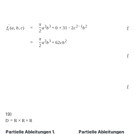
π
′
′
2
3
2
−
1
2
f
(
a
,
b
,
c
)
f
(
=
a
b
+
0
+
31
⋅
2
c
b
c
c
a
2
π
2
3
2
=
a
b
+
62
c
b
2
′
f
(
c
b
′
f
(
c
c
19)
D
=
R
×
R
×
R
Partielle Ableitungen 1.
Partielle Ableitungen