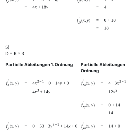
y
y
x
=
4
x
+
18
y
=
4
′
f
(
x
,
y
)
=
0
+
18
y
y
=
18
5)
D
=
R
×
R
Partielle Ableitungen 1. Ordnung
Partielle Ableitungen 2.
Ordnung
′
′
3
−
1
3
−
1
4
x
−
0
+
14
y
+
0
4
⋅
3
x
+
f
(
x
,
y
)
f
(
x
,
y
)
=
=
x
x
x
3
2
4
x
+
14
y
12
x
=
=
′
f
(
x
,
y
)
=
0
+
14
x
y
=
14
′
′
3
−
1
0
−
53
⋅
3
y
+
14
x
+
0
f
(
x
,
y
)
f
(
x
,
y
)
=
=
14
+
0
y
y
x