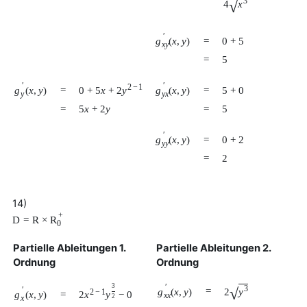
3
√
4
x
′
g
(
x
,
y
)
=
0
+
5
x
y
=
5
′
′
2
−
1
0
+
5
x
+
2
y
g
(
x
,
y
)
g
(
x
,
y
)
=
=
5
+
0
y
y
x
=
5
x
+
2
y
=
5
′
g
(
x
,
y
)
=
0
+
2
y
y
=
2
14)
+
D
=
R
×
R
0
Partielle Ableitungen 1.
Partielle Ableitungen 2.
Ordnung
Ordnung
3
′
3
√
′
=
2
y
g
(
x
,
y
)
2
−
1
g
(
x
,
y
)
=
2
x
y
−
0
x
x
2
x