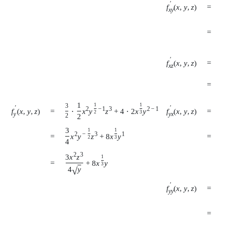
′
f
(
x
,
y
,
z
)
=
3
⋅
x
y
3
=
2
′
f
(
x
,
y
,
z
)
=
3
⋅
x
z
=
9
x
1
3
1
1
3
′
′
2
−
1
3
2
−
1
f
(
x
,
y
,
z
)
f
(
x
,
y
,
z
)
=
=
⋅
x
y
z
+
4
⋅
2
x
y
2
3
y
y
x
2
2
4
3
3
1
1
2
−
3
1
=
=
x
y
z
+
8
x
y
2
3
4
2
2
3
3
x
z
1
+
8
x
y
=
3
√
4
y
′
f
(
x
,
y
,
z
)
=
−
y
y
=
−