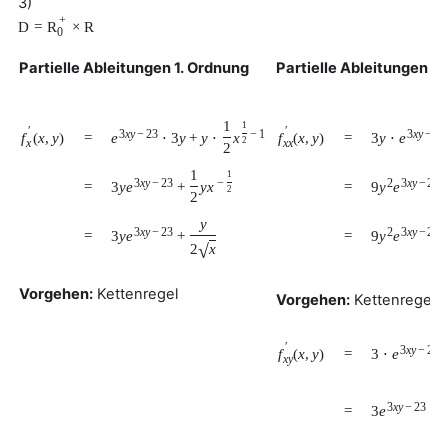
3)
+
D
=
R
×
R
0
Partielle Ableitungen 1. Ordnung
Partielle Ableitungen 2
1
1
′
′
3
x
y
−
23
−
1
3
x
y
−
23
f
(
x
,
y
)
f
(
x
,
y
)
=
=
e
⋅
3
y
+
y
⋅
x
3
y
⋅
e
2
x
x
x
2
1
1
3
x
y
−
23
−
2
3
x
y
−
23
=
=
3
y
e
+
y
x
9
y
e
2
2
y
3
x
y
−
23
2
3
x
y
−
23
=
=
3
y
e
+
9
y
e
√
2
x
Vorgehen:
Kettenregel
Vorgehen:
Kettenregel
′
3
x
y
−
23
f
(
x
,
y
)
=
3
⋅
e
x
y
3
x
y
−
23
=
3
e
+