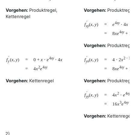
Vorgehen:
Produktregel,
Vorgehen:
Produktregel,
Kettenregel
′
4
x
y
e
⋅
4
x
+
f
(
x
,
y
)
=
x
y
4
x
y
8
x
e
+
16
=
Vorgehen:
Produktregel,
′
′
4
x
y
2
−
1
0
+
x
⋅
e
⋅
4
x
4
⋅
2
x
⋅
f
(
x
,
y
)
f
(
x
,
y
)
=
=
y
y
x
2
4
x
y
4
x
y
4
x
e
8
x
e
+
16
=
=
Vorgehen:
Kettenregel
Vorgehen:
Produktregel,
′
2
4
x
y
4
x
⋅
e
⋅
f
(
x
,
y
)
=
y
y
3
4
x
y
16
x
e
=
Vorgehen:
Kettenregel
2)