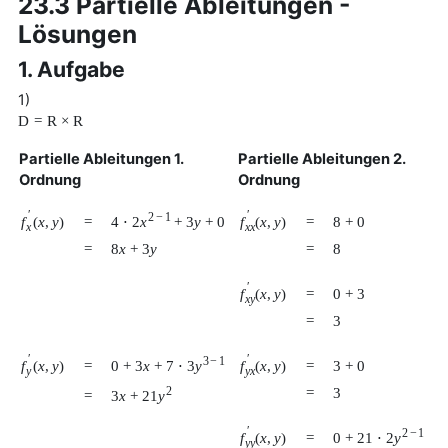
23.3 Partielle Ableitungen -
Lösungen
1. Aufgabe
1)
D
=
R
×
R
Partielle Ableitungen 1.
Partielle Ableitungen 2.
Ordnung
Ordnung
′
′
2
−
1
4
⋅
2
x
+
3
y
+
0
f
(
x
,
y
)
f
(
x
,
y
)
=
=
8
+
0
x
x
x
=
8
x
+
3
y
=
8
′
f
(
x
,
y
)
=
0
+
3
x
y
=
3
′
′
3
−
1
0
+
3
x
+
7
⋅
3
y
f
(
x
,
y
)
f
(
x
,
y
)
=
=
3
+
0
y
y
x
2
=
3
3
x
+
21
y
=
′
2
−
1
0
+
21
⋅
2
y
f
(
x
,
y
)
=
y
y