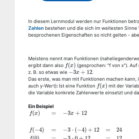
In diesem Lernmodul werden nur Funktionen betra
Zahlen
bestehen und die sich im weitesten Sinne "
besprochenen Eigenschaften so nicht gelten - abe
Meistens nennt man Funktionen (naheliegenderw
(
)
ergibt dann also
(gesprochen: "f von x"). Auf
f
f
(
x
x
)
−
3
+
12
z. B. so etwas wie
.
−
3
x
x
+
12
Das erste, was man mit Funktionen machen kann, i
(
)
auch y-Wert)
:
Ist eine Funktion
mit der Varia
f
f
(
x
x
)
die Variable konkrete Zahlenwerte einsetzt und d
Ein Beispiel
(
)
=
−
3
+
12
f
x
x
(
−
4
)
=
−
3
⋅
(
−
4
)
+
12
=
24
f
f
(
x
)
=
−
3
x
+
12
f
(
−
4
)
=
−
3
⋅
(
−
4
)
+
12
=
24
f
(
0
)
=
−
3
⋅
0
+
12
=
1
(
0
)
=
−
3
⋅
0
+
12
=
12
f