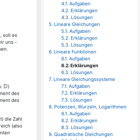
4.1. Aufgaben
4.2. Erklärungen
4.3. Lösungen
5. Lineare Gleichungen
5.1. Aufgaben
 soll es
5.2. Erklärungen
ir uns -
5.3. Lösungen
hen.
6. Lineare Funktionen
6.1. Aufgaben
6.2. Erklärungen
6.3. Lösungen
7. Lineare Gleichungssysteme
D
7.1. Aufgaben
n:
)
D
7.2. Erklärungen
ement des
7.3. Lösungen
ement des
8. Potenzen, Wurzeln, Logarithmen
8.1. Aufgaben
t) die Zahl
8.2. Erklärungen
eich (also
8.3. Lösungen
enten
9. Quadratische Gleichungen