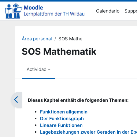
Salta al contenido principal
Calendario
Supp
Área personal
SOS Mathe
SOS Mathematik
Actividad
Requisitos de finalización
Dieses Kapitel enthält die folgenden Themen:
Funktionen allgemein
Der Funktionsgraph
Lineare Funktionen
Lagebeziehungen zweier Geraden in der E