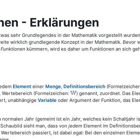
nen - Erklärungen
was sehr Grundlegendes in der Mathematik vorgestellt wurden,
ite wirklich grundlegende Konzept in der Mathematik. Bevor w
e Funktionen
kümmern, wird es daher um Funktionen an sich ge
 jedem
Element
einer
Menge
,
Definitionsbereich
(Formelzeiche
W
 Wertebereich (Formelzeichen:
) genannt, zuordnet. Das El
W
ert, unabhängige
Variable
oder Argument der Funktion, das El
normalen Jahr (gemeint ist ein Jahr, welches kein Schaltjahr is
n Schaubild sieht man, dass von
jedem
Element im Definitionsber
 Wertebereich passiert, ist dabei egal: Bei den einzelnen Elem
eine.