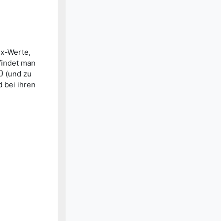
 x-Werte,
findet man
0
(und zu
 bei ihren