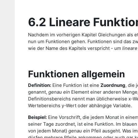
6.2 Lineare Funktio
Nachdem im vorherigen Kapitel Gleichungen als et
nun um Funktionen gehen. Funktionen sind das zwe
wie der Name des Kapitels verspricht - um
linear
Funktionen allgemein
Definition:
Eine Funktion ist eine
Zuordnung
, die
genannt,
genau
ein
Element einer anderen Menge,
Definitionsbereichs nennt man üblicherweise x-W
Wertebereichs y-Wert oder abhängige Variable.
Beispiel:
Eine Vorschrift, die jedem Monat in einem 
seiner Tage zuordnet, ist eine Funktion. Im blaue
von jedem Monat)
genau ein
Pfeil ausgeht. Was im
dürfen mehrere Pfeile ankommen oder auch gar k