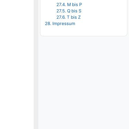
27.4. M bis P
27.5. Q bis S
27.6. T bis Z
28. Impressum