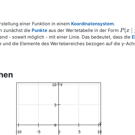
rstellung einer Funktion in einem
Koordinatensystem
.
(
∣
an zunächst die
Punkte
aus der Wertetabelle in der Form
P
P
(
x
x
∣
y
)
d - soweit möglich - mit einer Linie. Das bedeutet, dass die
E
e und die Elemente des Wertebereiches bezogen auf die y-Ach
phen