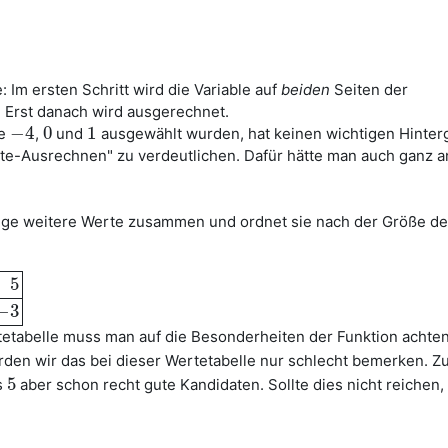
 Im ersten Schritt wird die Variable auf
beiden
Seiten der
 Erst danach wird ausgerechnet.
−
4
0
1
te
,
und
ausgewählt wurden, hat keinen wichtigen Hinter
−
4
0
1
rte-Ausrechnen" zu verdeutlichen. Dafür hätte man auch ganz 
ige weitere Werte zusammen und ordnet sie nach der Größe de
5
5
−
3
−
3
tetabelle muss man auf die Besonderheiten der Funktion achten
rden wir das bei dieser Wertetabelle nur schlecht bemerken. Z
5
s
aber schon recht gute Kandidaten. Sollte dies nicht reichen
5