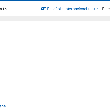
ort
Español - Internacional ‎(es)‎
En e
bene