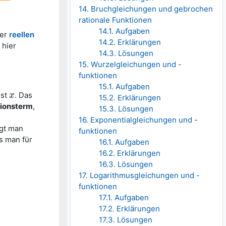
14. Bruchgleichungen und gebrochen
rationale Funktionen
14.1. Aufgaben
er
reellen
14.2. Erklärungen
 hier
14.3. Lösungen
15. Wurzelgleichungen und -
funktionen
15.1. Aufgaben
ist
. Das
x
x
15.2. Erklärungen
ionsterm
,
15.3. Lösungen
16. Exponentialgleichungen und -
agt man
funktionen
s man für
16.1. Aufgaben
16.2. Erklärungen
16.3. Lösungen
17. Logarithmusgleichungen und -
funktionen
17.1. Aufgaben
17.2. Erklärungen
17.3. Lösungen