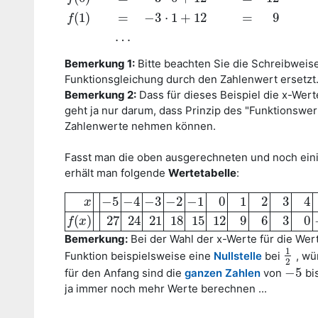
(
1
)
=
−
3
⋅
1
+
12
=
9
f
…
Bemerkung 1:
Bitte beachten Sie die Schreibweise:
Funktionsgleichung durch den Zahlenwert ersetzt.
Bemerkung 2:
Dass für dieses Beispiel die x-Wer
geht ja nur darum, dass Prinzip des "Funktionswe
Zahlenwerte nehmen können.
Fasst man die oben ausgerechneten und noch ein
erhält man folgende
Wertetabelle
:
−
5
−
4
−
3
−
2
−
1
0
1
2
3
4
x
x
−
5
−
4
−
3
−
2
−
1
0
1
2
3
4
(
)
27
24
21
18
15
12
9
6
3
0
f
f
(
x
x
)
27
24
21
18
15
12
9
6
3
0
Bemerkung:
Bei der Wahl der x-Werte für die Wer
1
Funktion beispielsweise eine
Nullstelle
bei
, wü
1
2
2
−
5
für den Anfang sind die
ganzen Zahlen
von
bi
−
5
ja immer noch mehr Werte berechnen ...