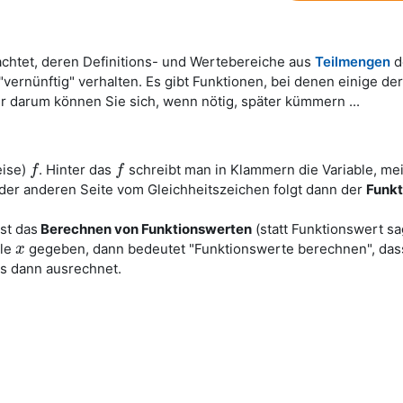
chtet, deren Definitions- und Wertebereiche aus
Teilmengen
d
vernünftig" verhalten. Es gibt Funktionen, bei denen einige der
r darum können Sie sich, wenn nötig, später kümmern ...
eise)
. Hinter das
schreibt man in Klammern die Variable, me
f
f
f
f
 der anderen Seite vom Gleichheitszeichen folgt dann der
Funkt
st das
Berechnen von Funktionswerten
(statt Funktionswert s
ble
gegeben, dann bedeutet "Funktionswerte berechnen", das
x
x
as dann ausrechnet.
2
f
(
1
)
=
−
3
⋅
1
+
12
=
9
…