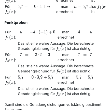
(
)
:
errechnet
ist
f
f
2
(
x
x
)
2
5
,
7
=
0
⋅
1
+
=
5
,
7
(
)
Für
man
also
5
,
7
=
0
⋅
1
+
n
n
n
n
=
5
,
7
f
f
3
(
x
x
)
3
(
)
:
errechnet
ist
f
f
3
(
x
x
)
3
Punktproben
4
=
−
4
⋅
(
−
1
)
+
0
4
=
4
Für
man
4
=
−
4
⋅
(
−
1
)
+
0
4
=
4
(
)
:
errechnet
f
f
1
(
x
x
)
1
Das ist eine wahre Aussage. Die berechnete
(
)
Geradengleichung für
ist also richtig.
f
f
1
(
x
x
)
1
7
=
2
⋅
5
−
3
7
=
7
Für
man
7
=
2
⋅
5
−
3
7
=
7
(
)
:
errechnet
f
f
2
(
x
x
)
2
Das ist eine wahre Aussage. Die berechnete
(
)
Geradengleichung für
ist also richtig.
f
f
2
(
x
x
)
2
5
,
7
=
0
⋅
3
,
9
+
5
,
7
5
,
7
=
5
,
7
Für
man
5
,
7
=
0
⋅
3
,
9
+
5
,
7
5
,
7
=
5
,
7
(
)
:
errechnet
f
f
3
(
x
x
)
3
Das ist eine wahre Aussage. Die berechnete
(
)
Geradengleichung für
ist also richtig.
f
f
3
(
x
x
)
3
Damit sind die Geradengleichungen vollständig bestimmt.
Sie lauten: