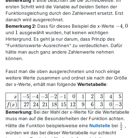
Bemerkung 1:
Bitte beachten Sie die Schreibweise: Im
ersten Schritt wird die Variable auf
beiden
Seiten der
Funktionsgleichung durch den Zahlenwert ersetzt. Erst
danach wird ausgerechnet.
−
4
0
Bemerkung 2:
Dass für dieses Beispiel die x-Werte
,
−
4
0
1
und
ausgewählt wurden, hat keinen wichtigen
1
Hintergrund. Es geht ja nur darum, dass Prinzip des
"Funktionswerte-Ausrechnen" zu verdeutlichen. Dafür
hätte man auch ganz andere Zahlenwerte nehmen
können.
Fasst man die oben ausgerechneten und noch einige
weitere Werte zusammen und ordnet sie nach der Größe
der x-Werte, erhält man folgende
Wertetabelle
:
−
5
−
4
−
3
−
2
−
1
0
1
2
3
4
5
x
x
−
5
−
4
−
3
−
2
−
1
0
1
2
3
4
5
(
)
27
24
21
18
15
12
9
6
3
0
−
3
f
f
(
x
x
)
27
24
21
18
15
12
9
6
3
0
−
3
Bemerkung:
Bei der Wahl der x-Werte für die Wertetabelle
muss man auf die Besonderheiten der Funktion achten.
1
Hätte die Funktion beispielsweise eine
Nullstelle
bei
,
1
2
2
würden wir das bei dieser Wertetabelle nur schlecht