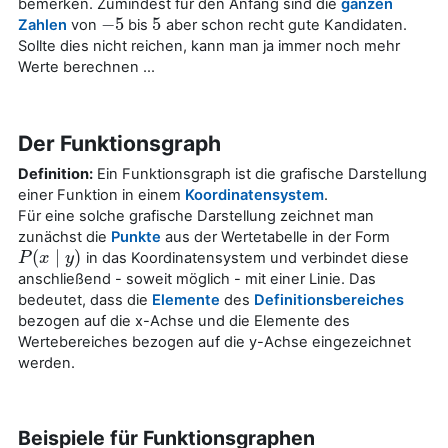
bemerken. Zumindest für den Anfang sind die
ganzen
−
5
5
Zahlen
von
bis
aber schon recht gute Kandidaten.
−
5
5
Sollte dies nicht reichen, kann man ja immer noch mehr
Werte berechnen ...
Der Funktionsgraph
Definition:
Ein Funktionsgraph ist die grafische Darstellung
einer Funktion in einem
Koordinatensystem
.
Für eine solche grafische Darstellung zeichnet man
zunächst die
Punkte
aus der Wertetabelle in der Form
(
∣
)
in das Koordinatensystem und verbindet diese
P
P
(
x
x
∣
y
)
y
anschließend - soweit möglich - mit einer Linie. Das
bedeutet, dass die
Elemente
des
Definitionsbereiches
bezogen auf die x-Achse und die Elemente des
Wertebereiches bezogen auf die y-Achse eingezeichnet
werden.
Beispiele für Funktionsgraphen