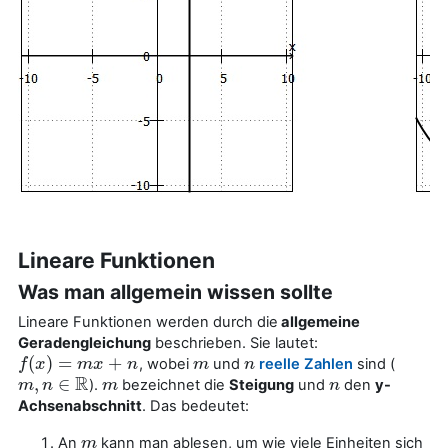
Lineare Funktionen
Was man allgemein wissen sollte
Lineare Funktionen werden durch die
allgemeine
Geradengleichung
beschrieben. Sie lautet:
(
)
=
+
, wobei
und
reelle Zahlen
sind (
f
f
(
x
x
)
=
m
x
+
m
n
x
n
m
m
n
n
R
,
∈
).
bezeichnet die
Steigung
und
den
y-
m
m
,
n
n
∈
R
m
m
n
n
Achsenabschnitt
. Das bedeutet:
An
kann man ablesen, um wie viele Einheiten sich
m
m