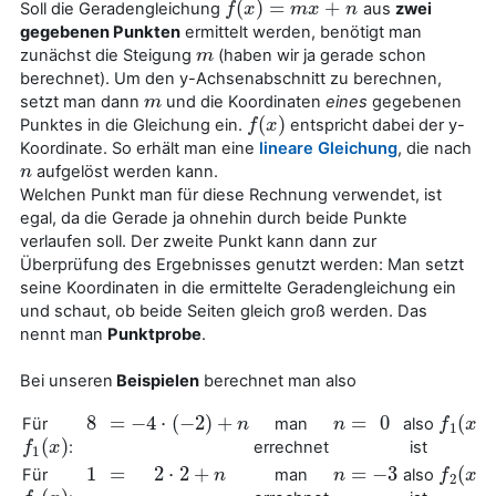
(
)
=
+
Soll die Geradengleichung
aus
zwei
f
f
(
x
x
)
=
m
x
+
m
n
x
n
gegebenen Punkten
ermittelt werden, benötigt man
zunächst die Steigung
(haben wir ja gerade schon
m
m
berechnet). Um den y-Achsenabschnitt zu berechnen,
setzt man dann
und die Koordinaten
eines
gegebenen
m
m
(
)
Punktes in die Gleichung ein.
entspricht dabei der y-
f
f
(
x
x
)
Koordinate. So erhält man eine
lineare Gleichung
, die nach
aufgelöst werden kann.
n
n
Welchen Punkt man für diese Rechnung verwendet, ist
egal, da die Gerade ja ohnehin durch beide Punkte
verlaufen soll. Der zweite Punkt kann dann zur
Überprüfung des Ergebnisses genutzt werden: Man setzt
seine Koordinaten in die ermittelte Geradengleichung ein
und schaut, ob beide Seiten gleich groß werden. Das
nennt man
Punktprobe
.
Bei unseren
Beispielen
berechnet man also
8
=
−
4
⋅
(
−
2
)
+
=
0
(
)
Für
man
also
8
=
−
4
⋅
(
−
2
)
+
n
n
n
n
=
0
f
f
1
(
x
x
)
1
(
)
:
errechnet
ist
f
f
1
(
x
x
)
1
1
=
2
⋅
2
+
=
−
3
(
)
Für
man
also
1
=
2
⋅
2
+
n
n
n
n
=
−
3
f
f
2
(
x
x
)
2