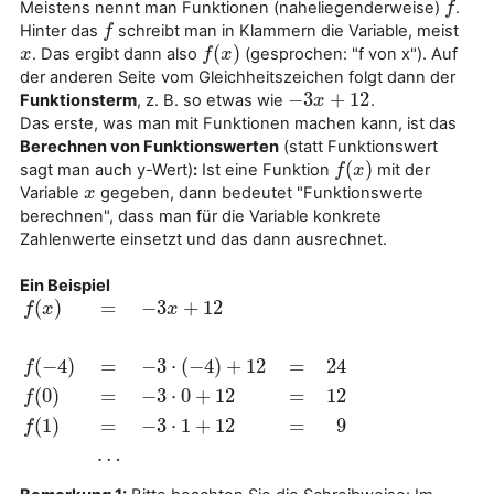
Meistens nennt man Funktionen (naheliegenderweise)
.
f
f
Hinter das
schreibt man in Klammern die Variable, meist
f
f
(
)
. Das ergibt dann also
(gesprochen: "f von x"). Auf
x
x
f
f
(
x
x
)
der anderen Seite vom Gleichheitszeichen folgt dann der
−
3
+
12
Funktionsterm
, z. B. so etwas wie
.
−
3
x
x
+
12
Das erste, was man mit Funktionen machen kann, ist das
Berechnen von Funktionswerten
(statt Funktionswert
(
)
sagt man auch y-Wert)
:
Ist eine Funktion
mit der
f
f
(
x
x
)
Variable
gegeben, dann bedeutet "Funktionswerte
x
x
berechnen", dass man für die Variable konkrete
Zahlenwerte einsetzt und das dann ausrechnet.
Ein Beispiel
(
)
=
−
3
+
12
f
x
x
(
−
4
)
=
−
3
⋅
(
−
4
)
+
12
=
24
f
f
(
x
)
=
−
3
x
+
12
f
(
−
4
)
=
−
3
⋅
(
−
4
)
+
12
=
24
f
(
0
)
=
−
3
⋅
0
+
12
=
12
f
(
1
)
=
−
3
⋅
1
+
(
0
)
=
−
3
⋅
0
+
12
=
12
f
(
1
)
=
−
3
⋅
1
+
12
=
9
f
…