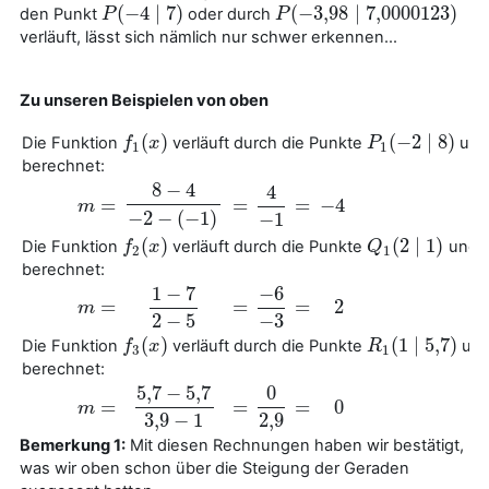
(
−
4
∣
7
)
(
−
3
,
98
∣
7,000
0123
)
den Punkt
oder durch
P
P
(
−
4
∣
7
)
P
P
(
−
3
,
98
∣
7,000
0123
)
verläuft, lässt sich nämlich nur schwer erkennen...
Zu unseren Beispielen von oben
(
)
(
−
2
∣
8
)
Die Funktion
verläuft durch die Punkte
un
f
f
1
(
x
x
)
P
P
1
(
−
2
∣
8
)
1
1
berechnet:
8
−
4
4
=
=
=
−
4
8
−
4
−
2
−
(
−
1
)
m
m
=
=
=
−
4
4
−
1
−
2
−
(
−
1
)
−
1
(
)
(
2
∣
1
)
Die Funktion
verläuft durch die Punkte
und
f
f
2
(
x
x
)
Q
Q
1
(
2
∣
1
)
2
1
berechnet:
−
6
1
−
7
=
=
=
2
m
m
=
=
=
2
−
6
−
3
1
−
7
2
−
5
−
3
2
−
5
(
)
(
1
∣
5
,
7
)
Die Funktion
verläuft durch die Punkte
un
f
f
3
(
x
x
)
R
R
1
(
1
∣
5
,
7
)
3
1
berechnet:
0
5
,
7
−
5
,
7
=
=
=
0
0
2
,
9
5
,
7
−
5
,
7
3
,
9
−
1
m
m
=
=
=
0
2
,
9
3
,
9
−
1
Bemerkung 1:
Mit diesen Rechnungen haben wir bestätigt,
was wir oben schon über die Steigung der Geraden