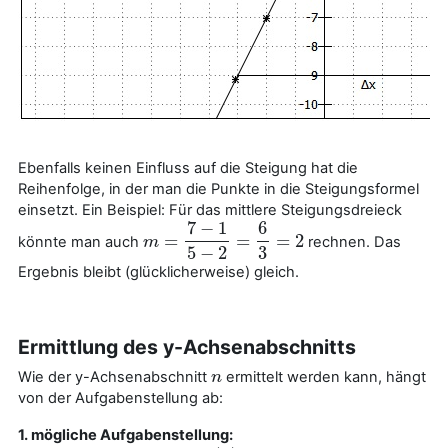
Ebenfalls keinen Einfluss auf die Steigung hat die
Reihenfolge, in der man die Punkte in die Steigungsformel
einsetzt. Ein Beispiel: Für das mittlere Steigungsdreieck
7
−
1
6
=
=
=
2
könnte man auch
rechnen. Das
m
m
=
7
−
1
5
−
2
=
6
3
=
2
5
−
2
3
Ergebnis bleibt (glücklicherweise) gleich.
Ermittlung des y-Achsenabschnitts
Wie der y-Achsenabschnitt
ermittelt werden kann, hängt
n
n
von der Aufgabenstellung ab:
1. mögliche Aufgabenstellung: