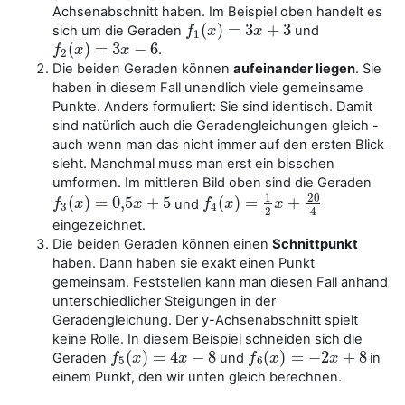
Achsenabschnitt haben. Im Beispiel oben handelt es
(
)
=
3
+
3
sich um die Geraden
und
f
f
1
(
x
x
)
=
3
x
+
3
x
1
(
)
=
3
−
6
.
f
f
2
(
x
x
)
=
3
x
−
6
x
2
Die beiden Geraden können
aufeinander liegen
. Sie
haben in diesem Fall unendlich viele gemeinsame
Punkte. Anders formuliert: Sie sind identisch. Damit
sind natürlich auch die Geradengleichungen gleich -
auch wenn man das nicht immer auf den ersten Blick
sieht. Manchmal muss man erst ein bisschen
umformen. Im mittleren Bild oben sind die Geraden
20
1
(
)
=
0
,
5
+
5
(
)
=
+
und
f
f
3
(
x
x
)
=
0
,
5
x
+
5
x
f
f
4
(
x
x
)
=
1
2
x
+
20
x
4
3
4
2
4
eingezeichnet.
Die beiden Geraden können einen
Schnittpunkt
haben. Dann haben sie exakt einen Punkt
gemeinsam. Feststellen kann man diesen Fall anhand
unterschiedlicher Steigungen in der
Geradengleichung. Der y-Achsenabschnitt spielt
keine Rolle. In diesem Beispiel schneiden sich die
(
)
=
4
−
8
(
)
=
−
2
+
8
Geraden
und
in
f
f
5
(
x
x
)
=
4
x
−
8
x
f
f
6
(
x
x
)
=
−
2
x
+
8
x
5
6
einem Punkt, den wir unten gleich berechnen.