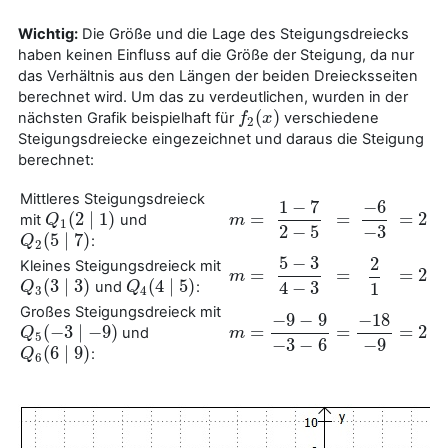
Wichtig:
Die Größe und die Lage des Steigungsdreiecks
haben keinen Einfluss auf die Größe der Steigung, da nur
das Verhältnis aus den Längen der beiden Dreiecksseiten
berechnet wird. Um das zu verdeutlichen, wurden in der
(
)
nächsten Grafik beispielhaft für
verschiedene
f
f
2
(
x
x
)
2
Steigungsdreiecke eingezeichnet und daraus die Steigung
berechnet:
Mittleres Steigungsdreieck
−
6
1
−
7
(
2
∣
1
)
=
=
=
2
mit
und
Q
Q
1
(
2
∣
1
)
m
m
=
=
=
2
−
6
−
3
1
−
7
2
−
5
1
−
3
2
−
5
(
5
∣
7
)
:
Q
Q
2
(
5
∣
7
)
2
5
−
3
2
Kleines Steigungsdreieck mit
=
=
=
2
m
m
=
=
=
2
5
−
3
4
−
3
2
1
(
3
∣
3
)
(
4
∣
5
)
4
−
3
und
:
1
Q
Q
3
(
3
∣
3
)
Q
Q
4
(
4
∣
5
)
3
4
Großes Steigungsdreieck mit
−
9
−
9
−
18
(
−
3
∣
−
9
)
=
=
=
2
und
Q
Q
5
(
−
3
∣
−
9
)
m
m
=
=
=
2
−
9
−
9
−
3
−
6
−
18
−
9
5
−
3
−
6
−
9
(
6
∣
9
)
:
Q
Q
6
(
6
∣
9
)
6