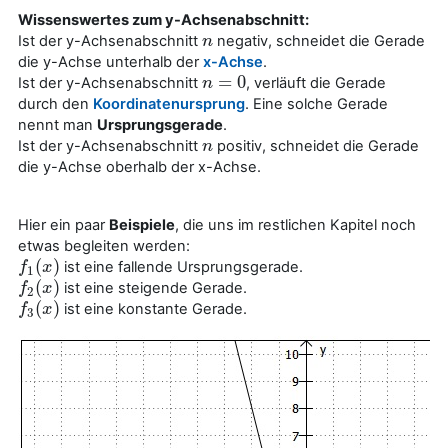
Wissenswertes zum y-Achsenabschnitt:
Ist der y-Achsenabschnitt
negativ, schneidet die Gerade
n
n
die y-Achse unterhalb der
x-Achse
.
=
0
Ist der y-Achsenabschnitt
, verläuft die Gerade
n
n
=
0
durch den
Koordinatenursprung
. Eine solche Gerade
nennt man
Ursprungsgerade
.
Ist der y-Achsenabschnitt
positiv, schneidet die Gerade
n
n
die y-Achse oberhalb der x-Achse.
Hier ein paar
Beispiele
, die uns im restlichen Kapitel noch
etwas begleiten werden:
(
)
ist eine fallende Ursprungsgerade.
f
f
1
(
x
x
)
1
(
)
ist eine steigende Gerade.
f
f
2
(
x
x
)
2
(
)
ist eine konstante Gerade.
f
f
3
(
x
x
)
3