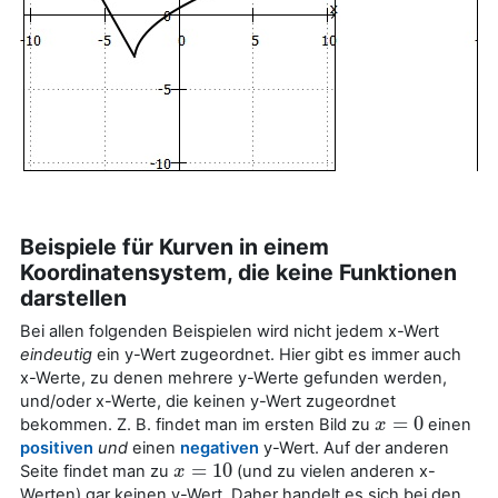
Beispiele für Kurven in einem
Koordinatensystem, die keine Funktionen
darstellen
Bei allen folgenden Beispielen wird nicht jedem x-Wert
eindeutig
ein y-Wert zugeordnet. Hier gibt es immer auch
x-Werte, zu denen mehrere y-Werte gefunden werden,
und/oder x-Werte, die keinen y-Wert zugeordnet
=
0
bekommen. Z. B. findet man im ersten Bild zu
einen
x
x
=
0
positiven
und
einen
negativen
y-Wert. Auf der anderen
=
10
Seite findet man zu
(und zu vielen anderen x-
x
x
=
10
Werten) gar keinen y-Wert. Daher handelt es sich bei den