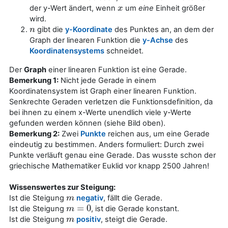
der y-Wert ändert, wenn
um
eine
Einheit größer
x
x
wird.
gibt die
y-Koordinate
des Punktes an, an dem der
n
n
Graph der linearen Funktion die
y-Achse
des
Koordinatensystems
schneidet.
Der
Graph
einer linearen Funktion ist eine Gerade.
Bemerkung 1:
Nicht jede Gerade in einem
Koordinatensystem ist Graph einer linearen Funktion.
Senkrechte Geraden verletzen die Funktionsdefinition, da
bei ihnen zu einem x-Werte unendlich viele y-Werte
gefunden werden können (siehe Bild oben).
Bemerkung 2:
Zwei
Punkte
reichen aus, um eine Gerade
eindeutig zu bestimmen. Anders formuliert: Durch zwei
Punkte verläuft genau eine Gerade. Das wusste schon der
griechische Mathematiker Euklid vor knapp 2500 Jahren!
Wissenswertes zur Steigung:
Ist die Steigung
negativ
, fällt die Gerade.
m
m
=
0
Ist die Steigung
, ist die Gerade konstant.
m
m
=
0
Ist die Steigung
positiv
, steigt die Gerade.
m
m