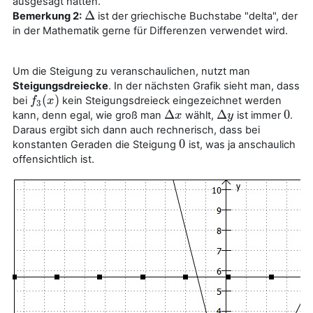
ausgesagt hatten.
Δ
Bemerkung 2:
ist der griechische Buchstabe "delta", der
Δ
in der Mathematik gerne für Differenzen verwendet wird.
Um die Steigung zu veranschaulichen, nutzt man
Steigungsdreiecke
. In der nächsten Grafik sieht man, dass
(
)
bei
kein Steigungsdreieck eingezeichnet werden
f
f
3
(
x
x
)
3
Δ
Δ
0
kann, denn egal, wie groß man
wählt,
ist immer
.
Δ
x
x
Δ
y
y
0
Daraus ergibt sich dann auch rechnerisch, dass bei
0
konstanten Geraden die Steigung
ist, was ja anschaulich
0
offensichtlich ist.