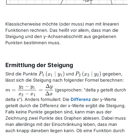
Klassischerweise möchte (oder muss) man mit linearen
Funktionen rechnen. Das heißt vor allem, dass man die
Steigung und den y-Achsenabschnitt aus gegebenen
Punkten bestimmen muss.
Ermittlung der Steigung
(
∣
)
(
∣
)
Sind die Punkte
und
gegeben,
P
P
1
(
x
1
x
∣
y
1
)
y
P
P
2
(
x
x
2
∣
y
2
y
)
1
1
1
2
2
2
lässt sich die Steigung nach folgender Formel berechnen:
−
Δ
y
y
y
2
1
=
=
(gesprochen: "delta y geteilt durch
m
m
=
y
2
−
y
1
x
2
−
x
1
=
Δ
y
Δ
x
−
Δ
x
x
x
2
1
delta x"). Anders formuliert: Die
Differenz
der y-Werte
geteilt durch die Differenz der x-Werte ergibt die Steigung.
Falls keine Punkte gegeben sind, kann man aus der
Zeichnung zwei Punkte des Graphen ablesen. Dabei muss
man allerdings mit der Einschränkung leben, dass man
auch knapp daneben liegen kann. Ob eine Funktion durch