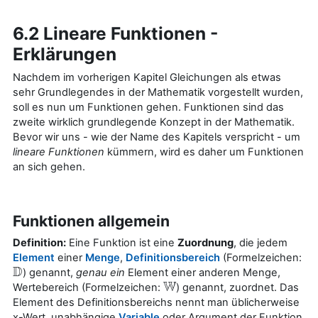
6.2 Lineare Funktionen -
Erklärungen
Nachdem im vorherigen Kapitel Gleichungen als etwas
sehr Grundlegendes in der Mathematik vorgestellt wurden,
soll es nun um Funktionen gehen. Funktionen sind das
zweite wirklich grundlegende Konzept in der Mathematik.
Bevor wir uns - wie der Name des Kapitels verspricht - um
lineare Funktionen
kümmern, wird es daher um Funktionen
an sich gehen.
Funktionen allgemein
Definition:
Eine Funktion ist eine
Zuordnung
, die jedem
Element
einer
Menge
,
Definitionsbereich
(Formelzeichen:
D
) genannt,
genau
ein
Element einer anderen Menge,
D
W
Wertebereich (Formelzeichen:
) genannt, zuordnet. Das
W
Element des Definitionsbereichs nennt man üblicherweise
x-Wert, unabhängige
Variable
oder Argument der Funktion,