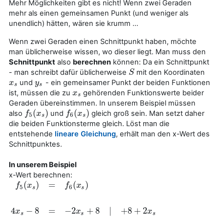
Mehr Möglichkeiten gibt es nicht! Wenn zwei Geraden
mehr als einen gemeinsamen Punkt (und weniger als
unendlich) hätten, wären sie krumm ...
Wenn zwei Geraden einen Schnittpunkt haben, möchte
man üblicherweise wissen, wo dieser liegt. Man muss den
Schnittpunkt
also
berechnen
können: Da ein Schnittpunkt
- man schreibt dafür üblicherweise
mit den Koordinaten
S
S
und
- ein gemeinsamer Punkt der beiden Funktionen
x
x
s
y
y
s
s
s
ist, müssen die zu
gehörenden Funktionswerte beider
x
x
s
s
Geraden übereinstimmen. In unserem Beispiel müssen
(
)
(
)
also
und
gleich groß sein. Man setzt daher
f
f
5
(
x
x
s
)
f
f
6
(
x
x
s
)
5
6
s
s
die beiden Funktionsterme gleich. Löst man die
entstehende
lineare Gleichung
, erhält man den x-Wert des
Schnittpunktes.
In unserem Beispiel
x-Wert berechnen:
(
)
=
(
)
f
x
f
x
5
6
s
s
4
−
8
=
−
2
+
8
|
+
8
+
2
x
x
x
s
s
s