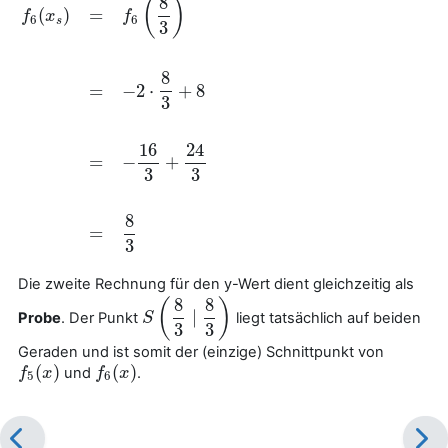
8
(
)
(
)
=
f
x
f
6
6
s
3
8
=
−
2
⋅
+
8
3
f
6
(
x
s
)
=
f
6
(
8
3
)
=
−
2
⋅
8
3
+
8
=
−
16
3
+
24
3
=
8
3
16
24
=
−
+
3
3
8
=
3
Die zweite Rechnung für den y-Wert dient gleichzeitig als
8
8
(
)
∣
Probe
. Der Punkt
liegt tatsächlich auf beiden
S
S
(
8
3
∣
8
3
)
3
3
Geraden und ist somit der (einzige) Schnittpunkt von
(
)
(
)
und
.
f
f
5
(
x
x
)
f
f
6
(
x
x
)
5
6