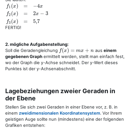
(
)
=
−
4
f
x
x
1
(
)
=
2
−
3
f
1
(
x
)
=
−
4
x
f
2
(
x
)
=
2
x
−
3
f
3
(
x
)
=
5
,
7
f
x
x
2
(
)
=
5
,
7
f
x
3
FERTIG!
2. mögliche Aufgabenstellung:
(
)
=
+
Soll die Geradengleichung
aus
einem
f
f
(
x
x
)
=
m
x
+
m
n
x
n
gegebenen
Graph
ermittelt werden, stellt man einfach fest,
wo der Graph die y-Achse schneidet. Der y-Wert dieses
Punktes ist der y-Achsenabschnitt.
Lagebeziehungen zweier Geraden in
der Ebene
Stellen Sie sich zwei Geraden in einer Ebene vor, z. B. in
einem
zweidimensionalen Koordinatensystem
. Vor Ihrem
geistigen Auge sollte nun (mindestens) eine der folgenden
Grafiken entstehen: