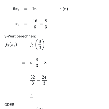
f
5
(
x
s
)
=
f
6
(
x
s
)
4
x
s
−
8
=
−
2
x
s
+
8
|
+
8
+
2
x
s
6
x
s
=
16
|
:
(
6
)
x
s
=
16
6
=
8
3
6
=
16
|
:
(
6
)
x
s
16
8
=
=
x
s
6
3
y-Wert berechnen:
8
(
)
(
)
=
f
x
f
5
5
s
3
8
=
4
⋅
−
8
3
f
5
(
x
s
)
=
f
5
(
8
3
)
=
4
⋅
8
3
−
8
=
32
3
−
24
3
=
8
3
32
24
=
−
3
3
8
=
3
ODER