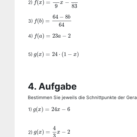
(
)
=
−
2)
f
f
(
x
x
)
=
83
9
x
−
9
x
83
9
83
64
−
8
b
(
)
=
3)
f
f
(
b
b
)
=
64
−
8
b
64
64
(
)
=
23
−
2
4)
f
f
(
a
a
)
=
23
a
−
2
a
(
)
=
24
⋅
(
1
−
)
5)
g
g
(
x
x
)
=
24
⋅
(
1
−
x
)
x
4. Aufgabe
Bestimmen Sie jeweils die Schnittpunkte der Ger
(
)
=
24
−
6
1)
g
g
(
x
x
)
=
24
x
−
6
x
4
(
)
=
−
2
2)
g
g
(
x
x
)
=
4
3
x
−
2
x
3