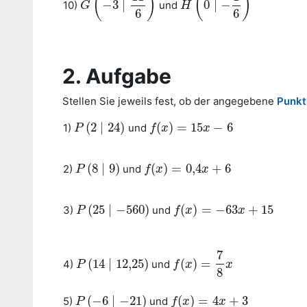
(
)
(
)
−
3
∣
0
∣
−
10)
und
G
G
(
−
3
∣
11
6
)
H
H
(
0
∣
−
1
6
)
6
6
2. Aufgabe
Stellen Sie jeweils fest, ob der angegebene
Punkt
(
2
∣
24
)
(
)
=
15
−
6
1)
und
P
P
(
2
∣
24
)
f
f
(
x
x
)
=
15
x
−
6
x
(
8
∣
9
)
(
)
=
0
,
4
+
6
2)
und
P
P
(
8
∣
9
)
f
f
(
x
x
)
=
0
,
4
x
+
6
x
(
25
∣
−
560
)
(
)
=
−
63
+
15
3)
und
P
P
(
25
∣
−
560
)
f
f
(
x
x
)
=
−
63
x
+
15
x
7
(
14
∣
12
,
25
)
(
)
=
4)
und
P
P
(
14
∣
12
,
25
)
f
f
(
x
x
)
=
7
8
x
x
8
(
−
6
∣
−
21
)
(
)
=
4
+
3
5)
und
P
P
(
−
6
∣
−
21
)
f
f
(
x
x
)
=
4
x
+
3
x