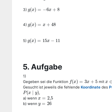
(
)
=
−
6
+
8
3)
g
g
(
x
x
)
=
−
6
x
+
8
x
(
)
=
+
48
4)
g
g
(
x
x
)
=
x
+
48
x
(
)
=
15
−
11
5)
g
g
(
x
x
)
=
15
x
−
11
x
5. Aufgabe
1)
(
)
=
3
+
5
Gegeben sei die Funktion
mit
f
f
(
x
x
)
=
3
x
+
5
x
x
x
∈
Gesucht ist jeweils die fehlende
Koordinate
des
P
(
∣
)
,
P
P
(
x
x
∣
y
)
y
=
2
,
5
a) wenn
x
x
=
2
,
5
=
26
b) wenn
y
y
=
26