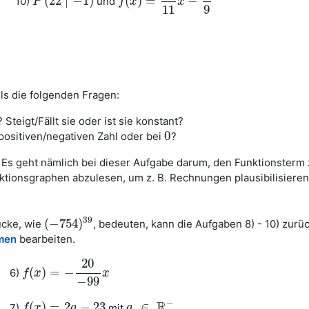
(
22
∣
−
1
)
(
)
=
−
10)
und
P
P
(
22
∣
−
1
)
f
f
(
x
x
)
=
12
11
x
−
1
x
9
11
9
ls die folgenden Fragen:
teigt/Fällt sie oder ist sie konstant?
0
positiven/negativen Zahl oder bei
?
0
Es geht nämlich bei dieser Aufgabe darum, den Funktionsterm 
ktionsgraphen abzulesen, um z. B. Rechnungen plausibilisieren
39
(
−
754
)
ücke, wie
, bedeuten, kann die Aufgaben 8) - 10) zurü
(
−
754
)
39
hmen
bearbeiten.
20
(
)
=
−
6)
f
f
(
x
x
)
=
−
20
−
99
x
x
−
99
−
R
(
)
=
2
−
23
∈
7)
mit
f
f
(
x
x
)
=
2
a
−
23
a
a
a
∈
R
−