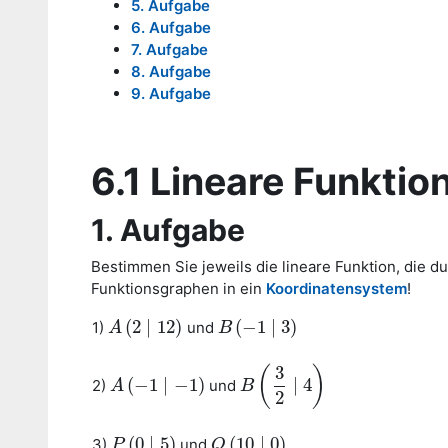
5. Aufgabe
6. Aufgabe
7. Aufgabe
8. Aufgabe
9. Aufgabe
6.1 Lineare Funkti
1. Aufgabe
Bestimmen Sie jeweils die lineare Funktion, die 
Funktionsgraphen in ein
Koordinatensystem
!
(
2
∣
12
)
(
−
1
∣
3
)
1)
und
A
A
(
2
∣
12
)
B
B
(
−
1
∣
3
)
3
(
)
(
−
1
∣
−
1
)
∣
4
2)
und
A
A
(
−
1
∣
−
1
)
B
B
(
3
2
∣
4
)
2
(
0
∣
5
)
(
10
∣
0
)
3)
und
P
P
(
0
∣
5
)
Q
Q
(
10
∣
0
)