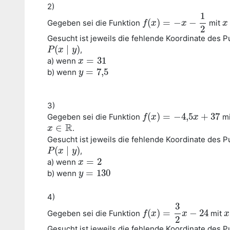
2)
1
(
)
=
−
−
Gegeben sei die Funktion
mit
f
f
(
x
x
)
=
−
x
−
1
2
x
x
x
2
Gesucht ist jeweils die fehlende Koordinate des 
(
∣
)
,
P
P
(
x
x
∣
y
)
y
=
31
a) wenn
x
x
=
31
=
7
,
5
b) wenn
y
y
=
7
,
5
3)
(
)
=
−
4
,
5
+
37
Gegeben sei die Funktion
mi
f
f
(
x
x
)
=
−
4
,
5
x
+
37
x
R
∈
.
x
x
∈
R
Gesucht ist jeweils die fehlende Koordinate des 
(
∣
)
,
P
P
(
x
x
∣
y
)
y
=
2
a) wenn
x
x
=
2
=
130
b) wenn
y
y
=
130
4)
3
(
)
=
−
24
Gegeben sei die Funktion
mit
f
f
(
x
x
)
=
3
2
x
−
24
x
x
x
2
Gesucht ist jeweils die fehlende Koordinate des 