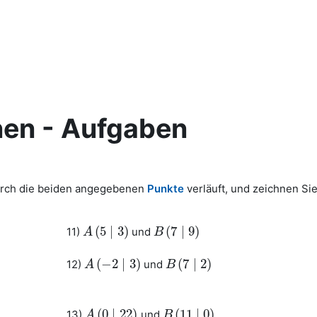
onen - Aufgaben
durch die beiden angegebenen
Punkte
verläuft, und zeichnen Sie
(
5
∣
3
)
(
7
∣
9
)
11)
und
A
A
(
5
∣
3
)
B
B
(
7
∣
9
)
(
−
2
∣
3
)
(
7
∣
2
)
12)
und
A
A
(
−
2
∣
3
)
B
B
(
7
∣
2
)
(
0
∣
22
)
(
11
∣
0
)
13)
und
A
A
(
0
∣
22
)
B
B
(
11
∣
0
)