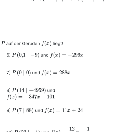
(
)
auf der Geraden
liegt!
P
P
f
f
(
x
x
)
(
0
,
1
∣
−
9
)
(
)
=
−
296
6)
und
P
P
(
0
,
1
∣
−
9
)
f
f
(
x
x
)
=
−
296
x
x
(
0
∣
0
)
(
)
=
288
7)
und
P
P
(
0
∣
0
)
f
f
(
x
x
)
=
288
x
x
(
14
∣
−
4959
)
8)
und
P
P
(
14
∣
−
4959
)
(
)
=
−
347
−
101
f
f
(
x
x
)
=
−
347
x
−
101
x
(
7
∣
88
)
(
)
=
11
+
24
9)
und
P
P
(
7
∣
88
)
f
f
(
x
x
)
=
11
x
+
24
x
12
1