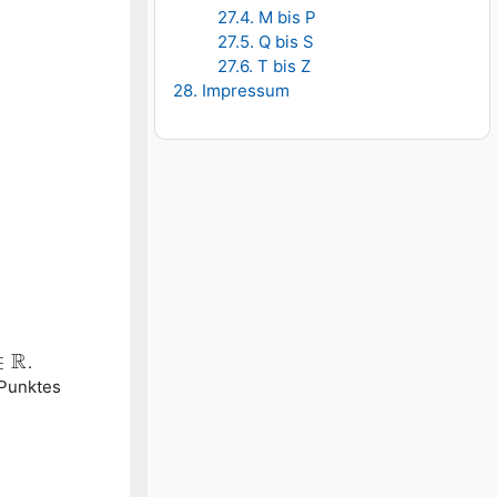
27.4. M bis P
27.5. Q bis S
27.6. T bis Z
28. Impressum
R
∈
.
R
 Punktes