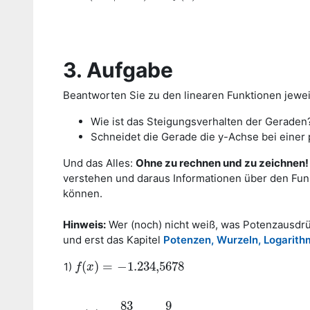
3. Aufgabe
Beantworten Sie zu den linearen Funktionen jewei
Wie ist das Steigungsverhalten der Geraden? S
Schneidet die Gerade die y-Achse bei einer 
Und das Alles:
Ohne zu rechnen und zu zeichnen!
verstehen und daraus Informationen über den Fun
können.
Hinweis:
Wer (noch) nicht weiß, was Potenzausdr
und erst das Kapitel
Potenzen, Wurzeln, Logarit
(
)
=
−
1.234
,
5678
1)
f
f
(
x
x
)
=
−
1.234
,
5678
83
9