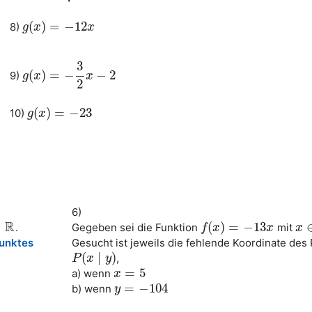
(
)
=
−
12
8)
g
g
(
x
x
)
=
−
12
x
x
3
(
)
=
−
−
2
9)
g
g
(
x
x
)
=
−
3
2
x
−
2
x
2
(
)
=
−
23
10)
g
g
(
x
x
)
=
−
23
6)
R
∈
(
)
=
−
13
.
Gegeben sei die Funktion
mit
R
f
f
(
x
x
)
=
−
13
x
x
x
x
∈
unktes
Gesucht ist jeweils die fehlende Koordinate des
(
∣
)
,
P
P
(
x
x
∣
y
)
y
=
5
a) wenn
x
x
=
5
=
−
104
b) wenn
y
y
=
−
104