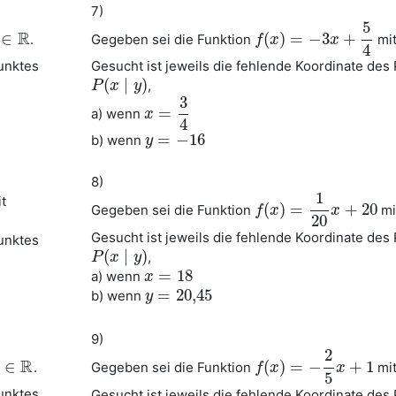
7)
5
R
∈
(
)
=
−
3
+
.
Gegeben sei die Funktion
mi
∈
R
f
f
(
x
x
)
=
−
3
x
+
5
4
x
4
Punktes
Gesucht ist jeweils die fehlende Koordinate des
(
∣
)
,
P
P
(
x
x
∣
y
)
y
3
=
a) wenn
x
x
=
3
4
4
=
−
16
b) wenn
y
y
=
−
16
8)
1
t
(
)
=
+
20
Gegeben sei die Funktion
mi
f
f
(
x
x
)
=
1
20
x
+
20
x
20
Gesucht ist jeweils die fehlende Koordinate des
Punktes
(
∣
)
,
P
P
(
x
x
∣
y
)
y
=
18
a) wenn
x
x
=
18
=
20
,
45
b) wenn
y
y
=
20
,
45
9)
2
R
∈
(
)
=
−
+
1
.
Gegeben sei die Funktion
mi
∈
R
f
f
(
x
x
)
=
−
2
5
x
+
1
x
5
Punktes
Gesucht ist jeweils die fehlende Koordinate des